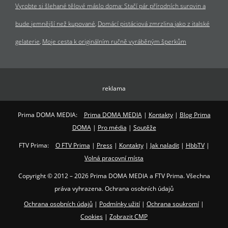
Vyrobte si šlehané tělové máslo doma: Stačí pár přírodních surovin a
bude jemnější než kupované
Domácí pistáciová zmrzlina jako z italské
gelaterie
Moje cesta k originálním ručně vyráběným šperkům
reklama
Prima DOMA MEDIA:
Prima DOMA MEDIA
|
Kontakty
|
Blog Prima
DOMA
|
Pro média
|
Soutěže
FTV Prima:
O FTV Prima
|
Press
|
Kontakty
|
Jak naladit
|
HbbTV
|
Volná pracovní místa
Copyright © 2012 – 2026 Prima DOMA MEDIA a FTV Prima. Všechna
práva vyhrazena. Ochrana osobních údajů
Ochrana osobních údajů
|
Podmínky užití
|
Ochrana soukromí
|
Cookies
|
Zobrazit CMP