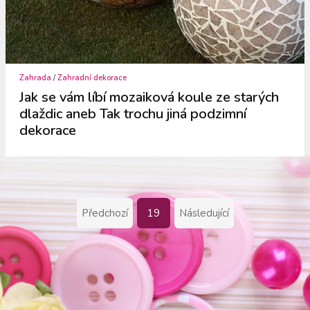
Zahrada
/
Zahradní dekorace
Jak se vám líbí mozaiková koule ze starých
dlaždic aneb Tak trochu jiná podzimní
dekorace
Předchozí
19
Následující