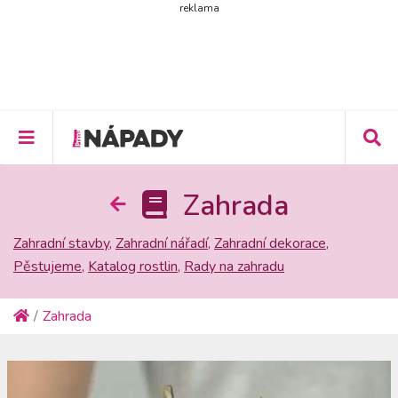
reklama
Zahrada
Zahradní stavby
,
Zahradní nářadí
,
Zahradní dekorace
,
Pěstujeme
,
Katalog rostlin
,
Rady na zahradu
Zahrada