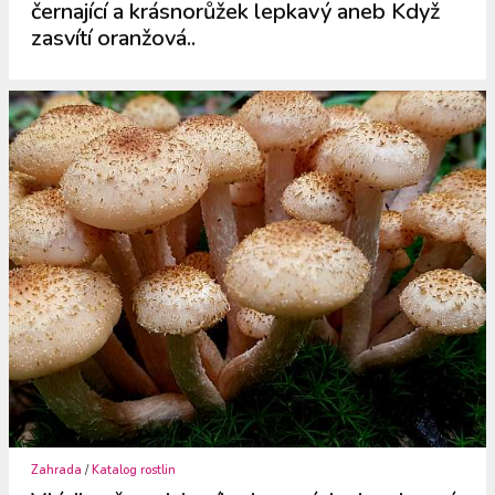
černající a krásnorůžek lepkavý aneb Když
zasvítí oranžová..
Zahrada
/
Katalog rostlin