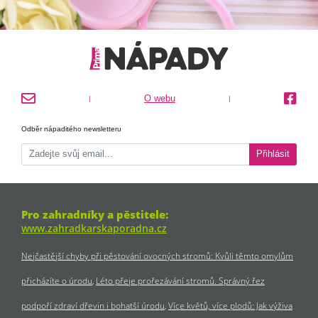
O webu
|
|
Odběr nápaditého newsletteru
Přihlásit
Pro zahradníky a pěstitele:
www.zahradkarskaporadna.cz
Nejčastější chyby při pěstování ovocných stromů: Kvůli těmto omylům
přicházíte o úrodu
Léto přeje prořezávání stromů. Správný řez
podpoří zdraví dřevin i bohatší úrodu
Více květů, více plodů: Jak výživa