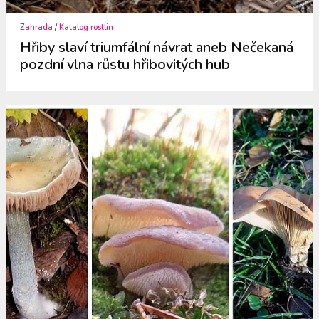
Zahrada
/
Katalog rostlin
Hřiby slaví triumfální návrat aneb Nečekaná
pozdní vlna růstu hřibovitých hub