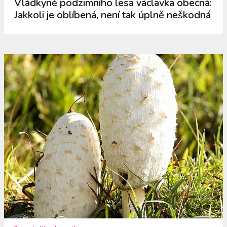
Vládkyně podzimního lesa václavka obecná:
Jakkoli je oblíbená, není tak úplně neškodná