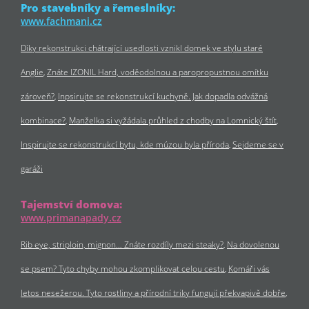
Pro stavebníky a řemeslníky:
www.fachmani.cz
Díky rekonstrukci chátrající usedlosti vznikl domek ve stylu staré
Anglie
Znáte IZONIL Hard, voděodolnou a paropropustnou omítku
zároveň?
Inpsirujte se rekonstrukcí kuchyně. Jak dopadla odvážná
kombinace?
Manželka si vyžádala průhled z chodby na Lomnický štít
Inspirujte se rekonstrukcí bytu, kde múzou byla příroda
Sejdeme se v
garáži
Tajemství domova:
www.primanapady.cz
Rib eye, striploin, mignon… Znáte rozdíly mezi steaky?
Na dovolenou
se psem? Tyto chyby mohou zkomplikovat celou cestu
Komáři vás
letos nesežerou. Tyto rostliny a přírodní triky fungují překvapivě dobře