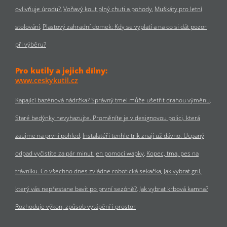
ovlivňuje úrodu?
Voňavý kout plný chuti a pohody
Muškáty pro letní
stolování
Plastový zahradní domek: Kdy se vyplatí a na co si dát pozor
při výběru?
Pro kutily a jejich dílny:
www.ceskykutil.cz
Kapající bazénová nádržka? Správný tmel může ušetřit drahou výměnu
Staré bedýnky nevyhazujte. Proměníte je v designovou polici, která
zaujme na první pohled
Instalatéři tenhle trik znají už dávno. Ucpaný
odpad vyčistíte za pár minut jen pomocí wapky
Kopec, tma, pes na
trávníku. Co všechno dnes zvládne robotická sekačka
Jak vybrat gril,
který vás nepřestane bavit po první sezóně?
Jak vybrat krbová kamna?
Rozhoduje výkon, způsob vytápění i prostor