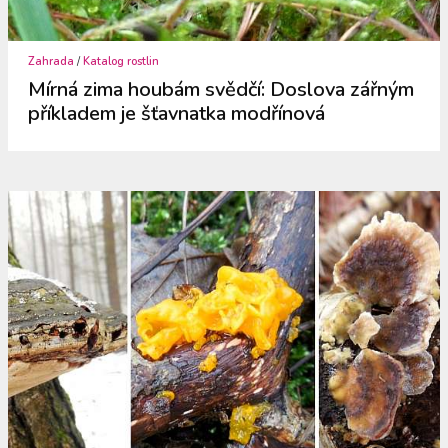
Zahrada
/
Katalog rostlin
Mírná zima houbám svědčí: Doslova zářným
příkladem je šťavnatka modřínová