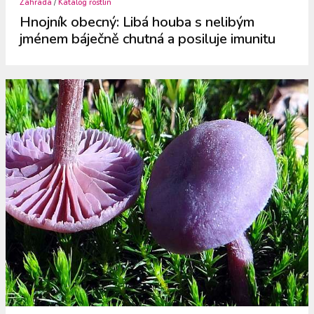
Zahrada
/
Katalog rostlin
Hnojník obecný: Libá houba s nelibým
jménem báječně chutná a posiluje imunitu