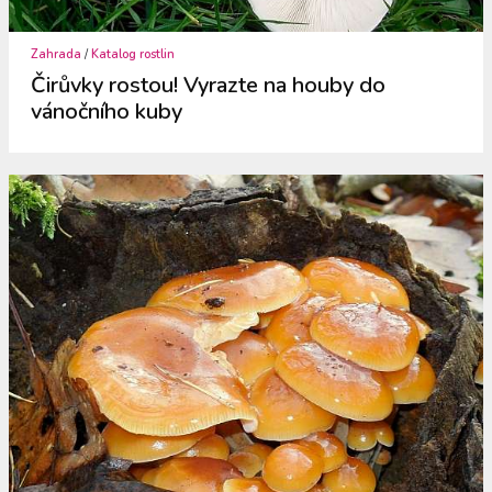
Zahrada
/
Katalog rostlin
Čirůvky rostou! Vyrazte na houby do
vánočního kuby