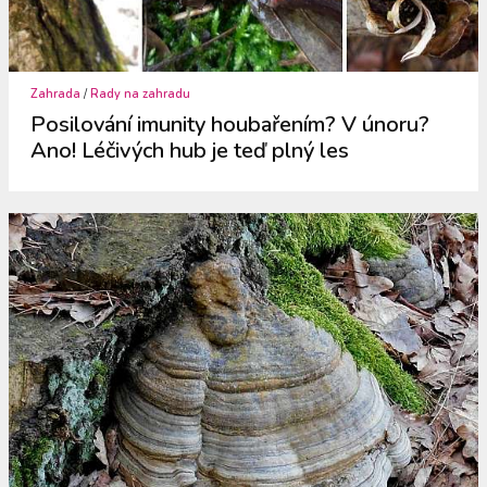
Zahrada
/
Rady na zahradu
Posilování imunity houbařením? V únoru?
Ano! Léčivých hub je teď plný les