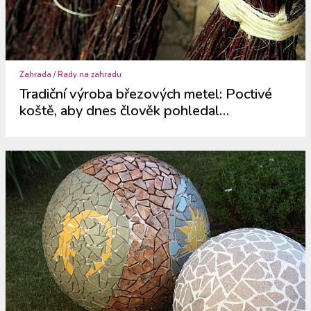
Zahrada
/
Rady na zahradu
Tradiční výroba březových metel: Poctivé
koště, aby dnes člověk pohledal…