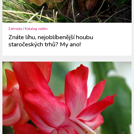
Zahrada
/
Katalog rostlin
Znáte líhu, nejoblíbenější houbu
staročeských trhů? My ano!