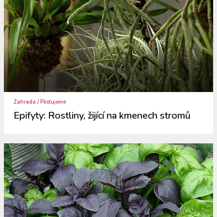
Zahrada
/
Pěstujeme
Epifyty: Rostliny, žijící na kmenech stromů