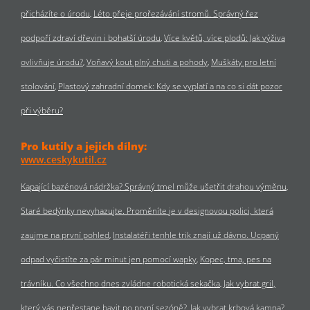
přicházíte o úrodu
Léto přeje prořezávání stromů. Správný řez
podpoří zdraví dřevin i bohatší úrodu
Více květů, více plodů: Jak výživa
ovlivňuje úrodu?
Voňavý kout plný chuti a pohody
Muškáty pro letní
stolování
Plastový zahradní domek: Kdy se vyplatí a na co si dát pozor
při výběru?
Pro kutily a jejich dílny:
www.ceskykutil.cz
Kapající bazénová nádržka? Správný tmel může ušetřit drahou výměnu
Staré bedýnky nevyhazujte. Proměníte je v designovou polici, která
zaujme na první pohled
Instalatéři tenhle trik znají už dávno. Ucpaný
odpad vyčistíte za pár minut jen pomocí wapky
Kopec, tma, pes na
trávníku. Co všechno dnes zvládne robotická sekačka
Jak vybrat gril,
který vás nepřestane bavit po první sezóně?
Jak vybrat krbová kamna?