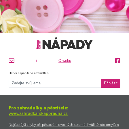
O webu
|
|
Odběr nápaditého newsletteru
Přihlásit
Pro zahradníky a pěstitele:
www.zahradkarskaporadna.cz
Nejčastější chyby při pěstování ovocných stromů: Kvůli těmto omylům