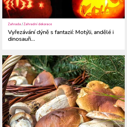
Zahrada
/
Zahradní dekorace
Vyřezávání dýně s fantazií: Motýli, andělé i
dinosauři…