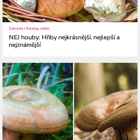
Zahrada
/
Katalog rostlin
NEJ houby: Hřiby nejkrásnější, nejlepší a
nejznámější