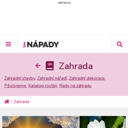
reklama
Zahrada
Zahradní stavby
,
Zahradní nářadí
,
Zahradní dekorace
,
Pěstujeme
,
Katalog rostlin
,
Rady na zahradu
Zahrada