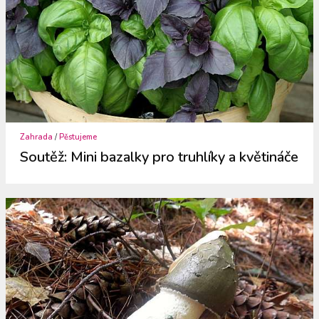
Zahrada
/
Pěstujeme
Soutěž: Mini bazalky pro truhlíky a květináče