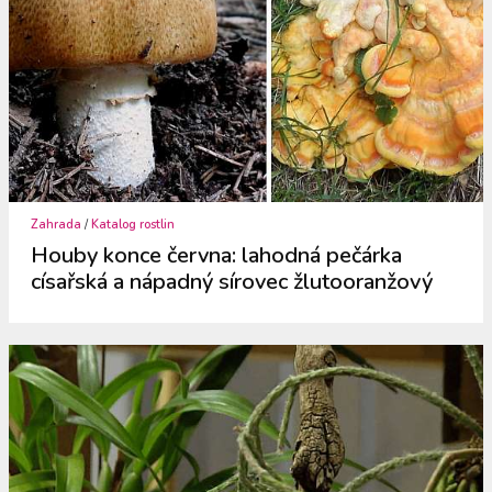
Zahrada
/
Katalog rostlin
Houby konce června: lahodná pečárka
císařská a nápadný sírovec žlutooranžový