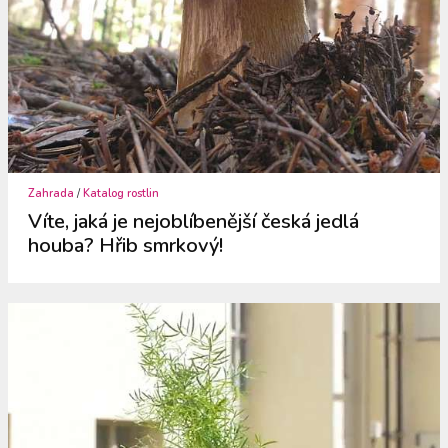
Zahrada
/
Katalog rostlin
Víte, jaká je nejoblíbenější česká jedlá
houba? Hřib smrkový!