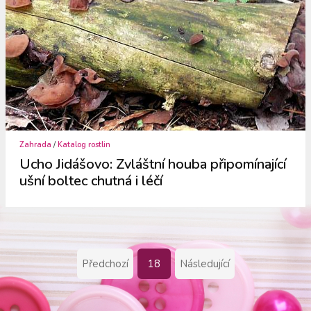
Zahrada
/
Katalog rostlin
Ucho Jidášovo: Zvláštní houba připomínající
ušní boltec chutná i léčí
Předchozí
18
Následující