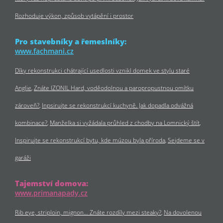
Rozhoduje výkon, způsob vytápění i prostor
Pro stavebníky a řemeslníky:
www.fachmani.cz
Díky rekonstrukci chátrající usedlosti vznikl domek ve stylu staré
Anglie
Znáte IZONIL Hard, voděodolnou a paropropustnou omítku
zároveň?
Inpsirujte se rekonstrukcí kuchyně. Jak dopadla odvážná
kombinace?
Manželka si vyžádala průhled z chodby na Lomnický štít
Inspirujte se rekonstrukcí bytu, kde múzou byla příroda
Sejdeme se v
garáži
Tajemství domova:
www.primanapady.cz
Rib eye, striploin, mignon… Znáte rozdíly mezi steaky?
Na dovolenou