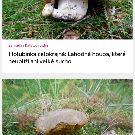
Zahrada
/
Katalog rostlin
Holubinka celokrajná: Lahodná houba, které
neublíží ani velké sucho