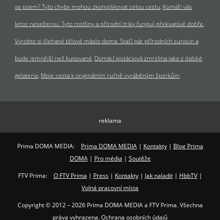
se psem? Tyto chyby mohou zkomplikovat celou cestu
Komáři vás
letos nesežerou. Tyto rostliny a přírodní triky fungují překvapivě dobře
Vyrobte si šlehané tělové máslo doma: Stačí pár přírodních surovin a
bude jemnější než kupované
Domácí pistáciová zmrzlina jako z italské
gelaterie
Moje cesta k originálním ručně vyráběným šperkům
reklama
Prima DOMA MEDIA:
Prima DOMA MEDIA
|
Kontakty
|
Blog Prima
DOMA
|
Pro média
|
Soutěže
FTV Prima:
O FTV Prima
|
Press
|
Kontakty
|
Jak naladit
|
HbbTV
|
Volná pracovní místa
Copyright © 2012 – 2026 Prima DOMA MEDIA a FTV Prima. Všechna
práva vyhrazena. Ochrana osobních údajů