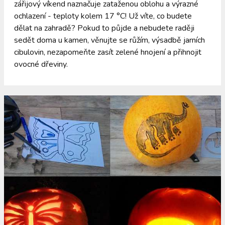
zářijový víkend naznačuje zataženou oblohu a výrazné
ochlazení - teploty kolem 17 °C! Už víte, co budete
dělat na zahradě? Pokud to půjde a nebudete raději
sedět doma u kamen, věnujte se růžím, výsadbě jarních
cibulovin, nezapomeňte zasít zelené hnojení a přihnojit
ovocné dřeviny.