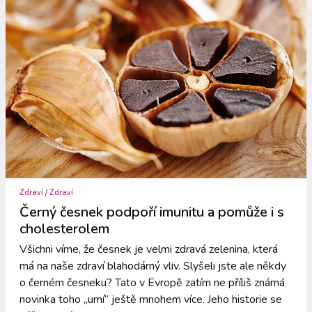
Zdraví
/
Zdraví
Černý česnek podpoří imunitu a pomůže i s
cholesterolem
Všichni víme, že česnek je velmi zdravá zelenina, která
má na naše zdraví blahodárný vliv. Slyšeli jste ale někdy
o černém česneku? Tato v Evropě zatím ne příliš známá
novinka toho „umí“ ještě mnohem více. Jeho historie se