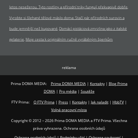
letos nesežerou. Tyto rostliny a přírodní triky fungují překvapivě dobře
Vyrobte si šlehané tělové máslo doma: Stačí pár přírodních surovin a
bude jemnější než kupované
Domácí pistáciová zmrzlina jako z italské
gelaterie
Moje cesta k originálním ručně vyráběným šperkům
reklama
Prima DOMA MEDIA:
Prima DOMA MEDIA
|
Kontakty
|
Blog Prima
DOMA
|
Pro média
|
Soutěže
FTV Prima:
O FTV Prima
|
Press
|
Kontakty
|
Jak naladit
|
HbbTV
|
Volná pracovní místa
Copyright © 2012 – 2026 Prima DOMA MEDIA a FTV Prima. Všechna
práva vyhrazena. Ochrana osobních údajů
Ochrana osobních údajů
|
Podmínky užití
|
Ochrana soukromí
|