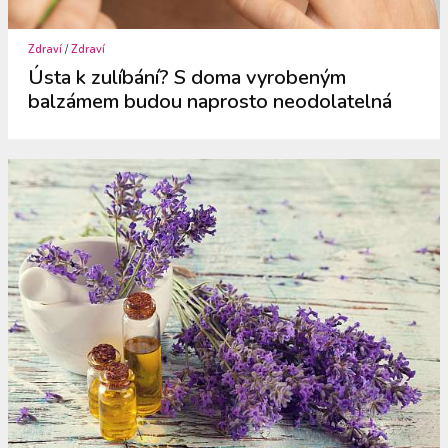
Zdraví
/
Zdraví
Ústa k zulíbání? S doma vyrobeným
balzámem budou naprosto neodolatelná