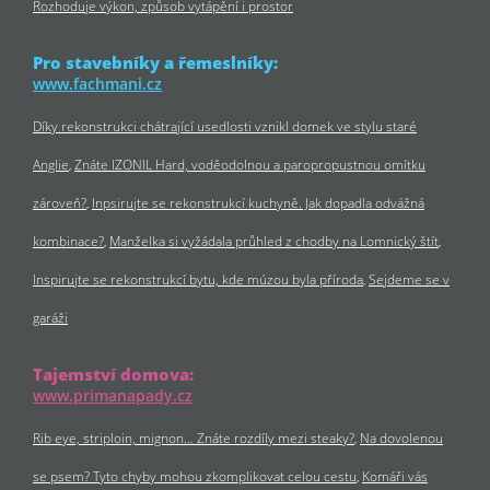
Rozhoduje výkon, způsob vytápění i prostor
Pro stavebníky a řemeslníky:
www.fachmani.cz
Díky rekonstrukci chátrající usedlosti vznikl domek ve stylu staré
Anglie
Znáte IZONIL Hard, voděodolnou a paropropustnou omítku
zároveň?
Inpsirujte se rekonstrukcí kuchyně. Jak dopadla odvážná
kombinace?
Manželka si vyžádala průhled z chodby na Lomnický štít
Inspirujte se rekonstrukcí bytu, kde múzou byla příroda
Sejdeme se v
garáži
Tajemství domova:
www.primanapady.cz
Rib eye, striploin, mignon… Znáte rozdíly mezi steaky?
Na dovolenou
se psem? Tyto chyby mohou zkomplikovat celou cestu
Komáři vás