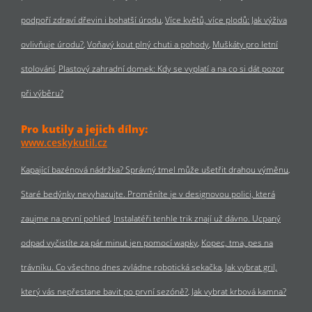
podpoří zdraví dřevin i bohatší úrodu
Více květů, více plodů: Jak výživa
ovlivňuje úrodu?
Voňavý kout plný chuti a pohody
Muškáty pro letní
stolování
Plastový zahradní domek: Kdy se vyplatí a na co si dát pozor
při výběru?
Pro kutily a jejich dílny:
www.ceskykutil.cz
Kapající bazénová nádržka? Správný tmel může ušetřit drahou výměnu
Staré bedýnky nevyhazujte. Proměníte je v designovou polici, která
zaujme na první pohled
Instalatéři tenhle trik znají už dávno. Ucpaný
odpad vyčistíte za pár minut jen pomocí wapky
Kopec, tma, pes na
trávníku. Co všechno dnes zvládne robotická sekačka
Jak vybrat gril,
který vás nepřestane bavit po první sezóně?
Jak vybrat krbová kamna?