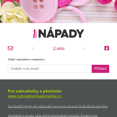
O webu
|
|
Odběr nápaditého newsletteru
Přihlásit
Pro zahradníky a pěstitele:
www.zahradkarskaporadna.cz
Nejčastější chyby při pěstování ovocných stromů: Kvůli těmto omylům
přicházíte o úrodu
Léto přeje prořezávání stromů. Správný řez