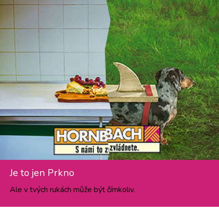
Je to jen Prkno
Ale v tvých rukách může být čímkoliv.