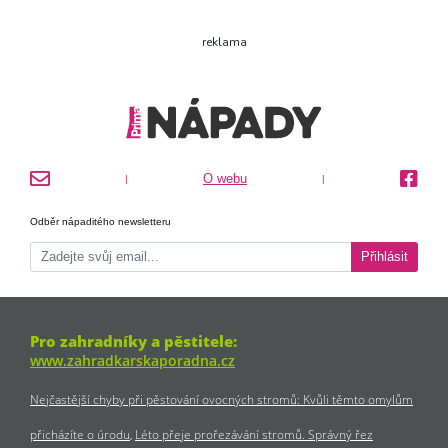
reklama
O webu
|
|
Odběr nápaditého newsletteru
Přihlásit
Pro zahradníky a pěstitele:
www.zahradkarskaporadna.cz
Nejčastější chyby při pěstování ovocných stromů: Kvůli těmto omylům
přicházíte o úrodu
Léto přeje prořezávání stromů. Správný řez