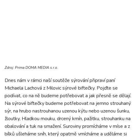
Zdroj: Prima DOMA MEDIA s.r.o.
Dnes nám v rámci naší soutěže sýrování připraví paní
Michaela Lachová z Milovic sýrové biftečky. Pojďte se
podívat, co na ně budeme potřebovat a jak přesně se dělají.
Na sýrové biftečky budeme potřebovat na jemno strouhaný
sýr, na hrubo nastrouhanou uzenou kýtu nebo uzenou šunku,
žloutky, Hladkou mouku, drcený kmín, pažitku, strouhanku na
obalování a tuk na smažení. Suroviny promícháme v míse a z
bílků ušleháme sníh, který opatrně vmícháme a uděláme si