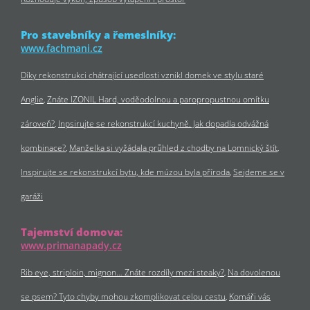
Pro stavebníky a řemeslníky:
www.fachmani.cz
Díky rekonstrukci chátrající usedlosti vznikl domek ve stylu staré
Anglie
Znáte IZONIL Hard, voděodolnou a paropropustnou omítku
zároveň?
Inpsirujte se rekonstrukcí kuchyně. Jak dopadla odvážná
kombinace?
Manželka si vyžádala průhled z chodby na Lomnický štít
Inspirujte se rekonstrukcí bytu, kde múzou byla příroda
Sejdeme se v
garáži
Tajemství domova:
www.primanapady.cz
Rib eye, striploin, mignon… Znáte rozdíly mezi steaky?
Na dovolenou
se psem? Tyto chyby mohou zkomplikovat celou cestu
Komáři vás