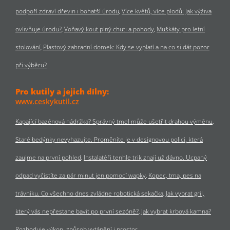
podpoří zdraví dřevin i bohatší úrodu
Více květů, více plodů: Jak výživa
ovlivňuje úrodu?
Voňavý kout plný chuti a pohody
Muškáty pro letní
stolování
Plastový zahradní domek: Kdy se vyplatí a na co si dát pozor
při výběru?
Pro kutily a jejich dílny:
www.ceskykutil.cz
Kapající bazénová nádržka? Správný tmel může ušetřit drahou výměnu
Staré bedýnky nevyhazujte. Proměníte je v designovou polici, která
zaujme na první pohled
Instalatéři tenhle trik znají už dávno. Ucpaný
odpad vyčistíte za pár minut jen pomocí wapky
Kopec, tma, pes na
trávníku. Co všechno dnes zvládne robotická sekačka
Jak vybrat gril,
který vás nepřestane bavit po první sezóně?
Jak vybrat krbová kamna?
Rozhoduje výkon, způsob vytápění i prostor