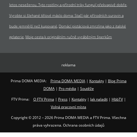
letos nesežerou. Tyto rostliny a přírodní triky fungují překvapivě dobře
Vyrobte si šlehané tělové máslo doma: Stačí pár přírodních surovin a
bude jemnější než kupované
Domácí pistáciová zmrzlina jako z italské
gelaterie
Moje cesta k originálním ručně vyráběným šperkům
reklama
Prima DOMA MEDIA:
Prima DOMA MEDIA
|
Kontakty
|
Blog Prima
DOMA
|
Pro média
|
Soutěže
FTV Prima:
O FTV Prima
|
Press
|
Kontakty
|
Jak naladit
|
HbbTV
|
Volná pracovní místa
Copyright © 2012 – 2026 Prima DOMA MEDIA a FTV Prima. Všechna
práva vyhrazena. Ochrana osobních údajů
Ochrana osobních údajů
|
Podmínky užití
|
Ochrana soukromí
|