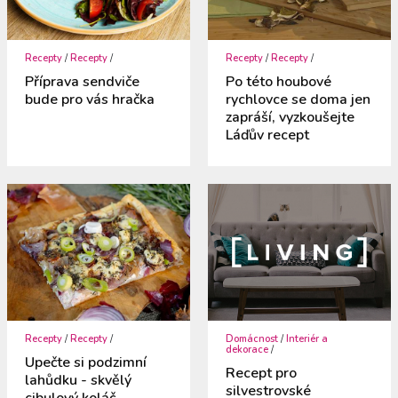
Recepty
/
Recepty
/
Recepty
/
Recepty
/
Příprava sendviče
Po této houbové
bude pro vás hračka
rychlovce se doma jen
zapráší, vyzkoušejte
Láďův recept
Recepty
/
Recepty
/
Domácnost
/
Interiér a
dekorace
/
Upečte si podzimní
Recept pro
lahůdku - skvělý
silvestrovské