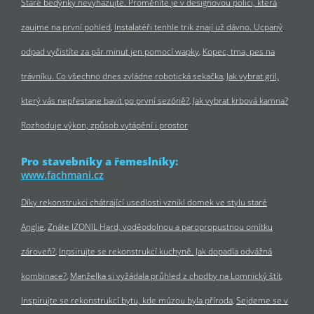
Staré bedýnky nevyhazujte. Proměníte je v designovou polici, která
zaujme na první pohled
Instalatéři tenhle trik znají už dávno. Ucpaný
odpad vyčistíte za pár minut jen pomocí wapky
Kopec, tma, pes na
trávníku. Co všechno dnes zvládne robotická sekačka
Jak vybrat gril,
který vás nepřestane bavit po první sezóně?
Jak vybrat krbová kamna?
Rozhoduje výkon, způsob vytápění i prostor
Pro stavebníky a řemeslníky:
www.fachmani.cz
Díky rekonstrukci chátrající usedlosti vznikl domek ve stylu staré
Anglie
Znáte IZONIL Hard, voděodolnou a paropropustnou omítku
zároveň?
Inpsirujte se rekonstrukcí kuchyně. Jak dopadla odvážná
kombinace?
Manželka si vyžádala průhled z chodby na Lomnický štít
Inspirujte se rekonstrukcí bytu, kde múzou byla příroda
Sejdeme se v