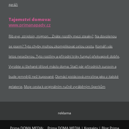
garáži
Tajemství domova:
www.primanapady.cz
Rib eye, striploin, mignon… Znáte rozdíly mezi steaky?
Na dovolenou
se psem? Tyto chyby mohou zkomplikovat celou cestu
Komáři vás
letos nesežerou. Tyto rostliny a přírodní triky fungují překvapivě dobře
Vyrobte si šlehané tělové máslo doma: Stačí pár přírodních surovin a
bude jemnější než kupované
Domácí pistáciová zmrzlina jako z italské
gelaterie
Moje cesta k originálním ručně vyráběným šperkům
reklama
Prima DOMA MEDIA:
Prima DOMA MEDIA
|
Kontakty
|
Blog Prima