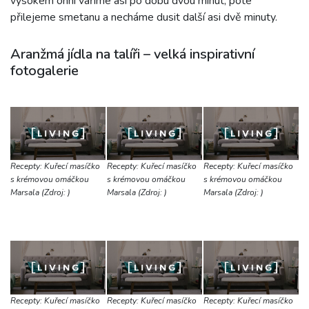
vysokém ohni vaříme asi po dobu dvou minut, poté
přilejeme smetanu a necháme dusit další asi dvě minuty.
Aranžmá jídla na talíři – velká inspirativní
fotogalerie
Recepty: Kuřecí masíčko
Recepty: Kuřecí masíčko
Recepty: Kuřecí masíčko
s krémovou omáčkou
s krémovou omáčkou
s krémovou omáčkou
Marsala (Zdroj: )
Marsala (Zdroj: )
Marsala (Zdroj: )
Recepty: Kuřecí masíčko
Recepty: Kuřecí masíčko
Recepty: Kuřecí masíčko