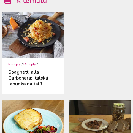
K tématu
Recepty
/
Recepty
/
Spaghetti alla
Carbonara: Italská
lahůdka na talíři