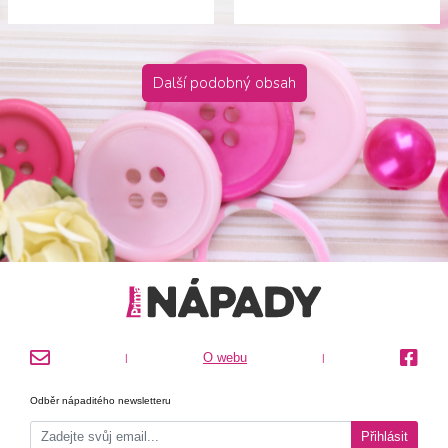
Další podobný obsah
O webu
|
|
Odběr nápaditého newsletteru
Přihlásit