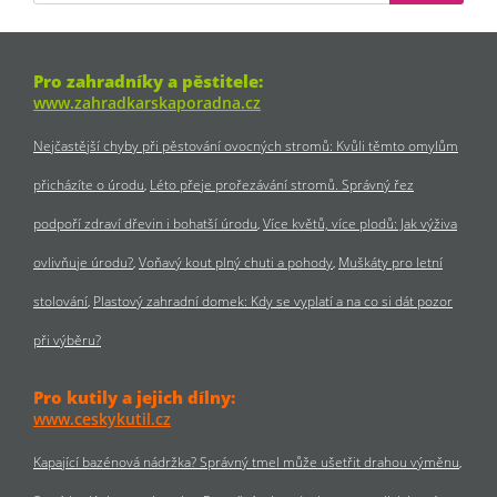
Pro zahradníky a pěstitele:
www.zahradkarskaporadna.cz
Nejčastější chyby při pěstování ovocných stromů: Kvůli těmto omylům
přicházíte o úrodu
Léto přeje prořezávání stromů. Správný řez
podpoří zdraví dřevin i bohatší úrodu
Více květů, více plodů: Jak výživa
ovlivňuje úrodu?
Voňavý kout plný chuti a pohody
Muškáty pro letní
stolování
Plastový zahradní domek: Kdy se vyplatí a na co si dát pozor
při výběru?
Pro kutily a jejich dílny:
www.ceskykutil.cz
Kapající bazénová nádržka? Správný tmel může ušetřit drahou výměnu