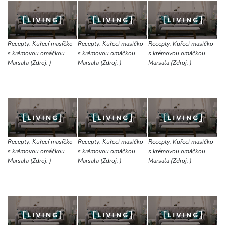
Recepty: Kuřecí masíčko
Recepty: Kuřecí masíčko
Recepty: Kuřecí masíčko
s krémovou omáčkou
s krémovou omáčkou
s krémovou omáčkou
Marsala (Zdroj: )
Marsala (Zdroj: )
Marsala (Zdroj: )
Recepty: Kuřecí masíčko
Recepty: Kuřecí masíčko
Recepty: Kuřecí masíčko
s krémovou omáčkou
s krémovou omáčkou
s krémovou omáčkou
Marsala (Zdroj: )
Marsala (Zdroj: )
Marsala (Zdroj: )