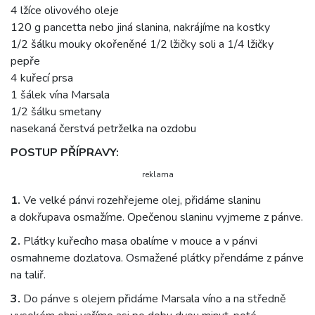
4 lžíce olivového oleje
120 g pancetta nebo jiná slanina, nakrájíme na kostky
1/2 šálku mouky okořeněné 1/2 lžičky soli a 1/4 lžičky
pepře
4 kuřecí prsa
1 šálek vína Marsala
1/2 šálku smetany
nasekaná čerstvá petrželka na ozdobu
POSTUP PŘÍPRAVY:
reklama
1.
Ve velké pánvi rozehřejeme olej, přidáme slaninu
a dokřupava osmažíme. Opečenou slaninu vyjmeme z pánve.
2.
Plátky kuřecího masa obalíme v mouce a v pánvi
osmahneme dozlatova. Osmažené plátky přendáme z pánve
na taliř.
3.
Do pánve s olejem přidáme Marsala víno a na středně