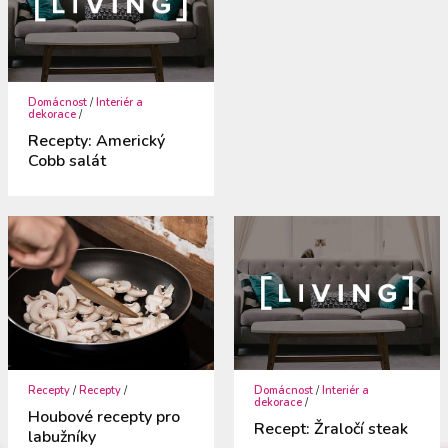
Domácnost
/
Interiér a
dekorace
/
Recepty: Americký
Cobb salát
Recepty
/
Recepty
/
Domácnost
/
Interiér a
dekorace
/
Houbové recepty pro
Recept: Žraločí steak
labužníky