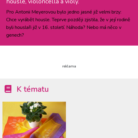
housle, violoncella a violy.
Pro Antonii Meyerovou bylo jedno jasné již velmi brzy:
Chce vyrábět housle. Teprve později zjistila, že v její rodině
byli houslaři již v 16. století. Náhoda? Nebo má něco v
genech?
reklama
K tématu