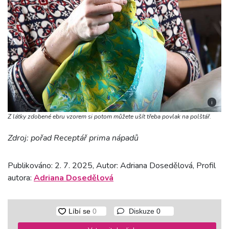
i
Z látky zdobené ebru vzorem si potom můžete ušít třeba povlak na polštář.
Zdroj: pořad Receptář prima nápadů
Publikováno: 2. 7. 2025, Autor: Adriana Dosedělová, Profil
autora:
Adriana Dosedělová
Diskuze
0