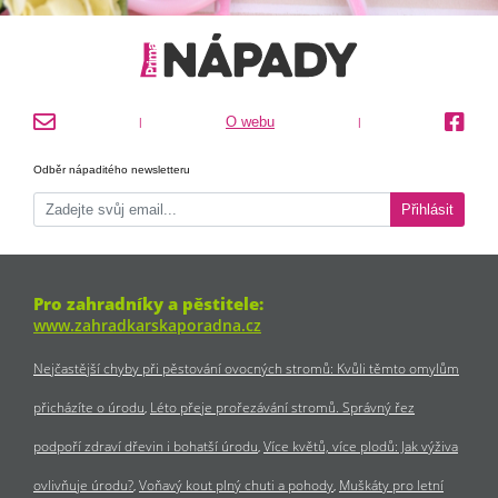
O webu
|
|
Odběr nápaditého newsletteru
Přihlásit
Pro zahradníky a pěstitele:
www.zahradkarskaporadna.cz
Nejčastější chyby při pěstování ovocných stromů: Kvůli těmto omylům
přicházíte o úrodu
Léto přeje prořezávání stromů. Správný řez
podpoří zdraví dřevin i bohatší úrodu
Více květů, více plodů: Jak výživa
ovlivňuje úrodu?
Voňavý kout plný chuti a pohody
Muškáty pro letní