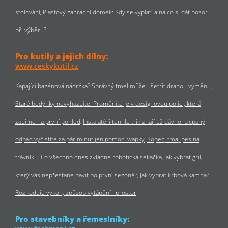
stolování
Plastový zahradní domek: Kdy se vyplatí a na co si dát pozor
při výběru?
Pro kutily a jejich dílny:
www.ceskykutil.cz
Kapající bazénová nádržka? Správný tmel může ušetřit drahou výměnu
Staré bedýnky nevyhazujte. Proměníte je v designovou polici, která
zaujme na první pohled
Instalatéři tenhle trik znají už dávno. Ucpaný
odpad vyčistíte za pár minut jen pomocí wapky
Kopec, tma, pes na
trávníku. Co všechno dnes zvládne robotická sekačka
Jak vybrat gril,
který vás nepřestane bavit po první sezóně?
Jak vybrat krbová kamna?
Rozhoduje výkon, způsob vytápění i prostor
Pro stavebníky a řemeslníky: