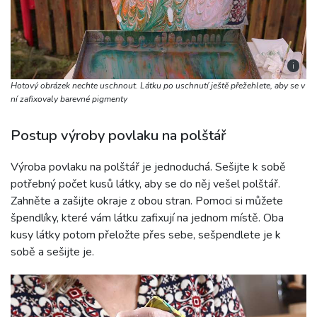
i
Hotový obrázek nechte uschnout. Látku po uschnutí ještě přežehlete, aby se v
ní zafixovaly barevné pigmenty
Postup výroby povlaku na polštář
Výroba povlaku na polštář je jednoduchá. Sešijte k sobě
potřebný počet kusů látky, aby se do něj vešel polštář.
Zahněte a zašijte okraje z obou stran. Pomoci si můžete
špendlíky, které vám látku zafixují na jednom místě. Oba
kusy látky potom přeložte přes sebe, sešpendlete je k
sobě a sešijte je.