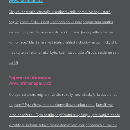
www.fachmani.cz
Díky rekonstrukci chátrající usedlosti vznikl domek ve stylu staré
Anglie
Znáte IZONIL Hard, voděodolnou a paropropustnou omítku
zároveň?
Inpsirujte se rekonstrukcí kuchyně. Jak dopadla odvážná
kombinace?
Manželka si vyžádala průhled z chodby na Lomnický štít
Inspirujte se rekonstrukcí bytu, kde múzou byla příroda
Sejdeme se v
garáži
Tajemství domova:
www.primanapady.cz
Rib eye, striploin, mignon… Znáte rozdíly mezi steaky?
Na dovolenou
se psem? Tyto chyby mohou zkomplikovat celou cestu
Komáři vás
letos nesežerou. Tyto rostliny a přírodní triky fungují překvapivě dobře
Vyrobte si šlehané tělové máslo doma: Stačí pár přírodních surovin a