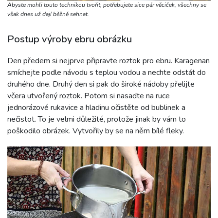
Abyste mohli touto technikou tvořit, potřebujete sice pár věciček, všechny se
však dnes už dají běžně sehnat.
Postup výroby ebru obrázku
Den předem si nejprve připravte roztok pro ebru. Karagenan
smíchejte podle návodu s teplou vodou a nechte odstát do
druhého dne. Druhý den si pak do široké nádoby přelijte
včera utvořený roztok. Potom si nasaďte na ruce
jednorázové rukavice a hladinu očistěte od bublinek a
nečistot. To je velmi důležité, protože jinak by vám to
poškodilo obrázek. Vytvořily by se na něm bílé fleky.