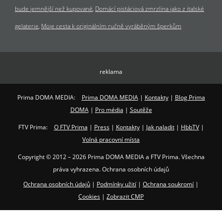
bude jemnější než kupované
Domácí pistáciová zmrzlina jako z italské
gelaterie
Moje cesta k originálním ručně vyráběným šperkům
reklama
Prima DOMA MEDIA:
Prima DOMA MEDIA
|
Kontakty
|
Blog Prima
DOMA
|
Pro média
|
Soutěže
FTV Prima:
O FTV Prima
|
Press
|
Kontakty
|
Jak naladit
|
HbbTV
|
Volná pracovní místa
Copyright © 2012 – 2026 Prima DOMA MEDIA a FTV Prima. Všechna
práva vyhrazena. Ochrana osobních údajů
Ochrana osobních údajů
|
Podmínky užití
|
Ochrana soukromí
|
Cookies
|
Zobrazit CMP