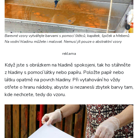
i
Barevné vzory vytvářejte barvami s pomocí štětců, kapátek, špiček a hřebenů.
Na vodní hladinu můžete i malovat. Nemusí jít pouze o abstraktní vzory
reklama
Když jste s obrázkem na hladině spokojeni, tak ho stáhněte
z hladiny s pomocí látky nebo papíru. Položte papír nebo
látku opatrně na povrch hladiny. Při vytahování ho vždy
otřete o hranu nádoby, abyste si nezanesli zbytek barvy tam,
kde nechcete, tedy do vzoru.