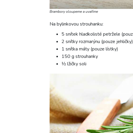
Brambory oloupeme a uvaříme
Na bylinkovou strouhanku:
5 snítek hladkolisté petržele (pouz
2 snítky rozmarýnu (pouze jehličky)
1 snítka máty (pouze lístky)
150 g strouhanky
½ lžičky soli