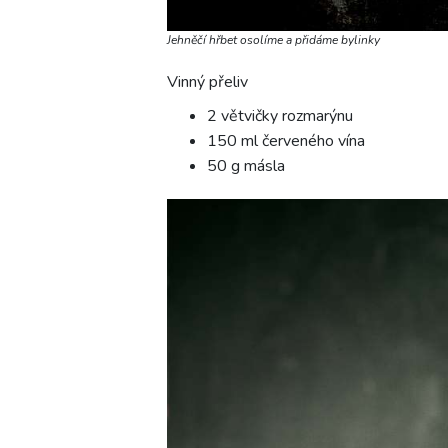
Jehněčí hřbet osolíme a přidáme bylinky
Vinný přeliv
2 větvičky rozmarýnu
150 ml červeného vína
50 g másla