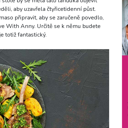
 stole by se měla tato lahůdka objevit
děli, aby uzavřela čtyřicetidenní půst.
í maso připravit, aby se zaručeně povedlo,
ive With Anny. Určitě se k němu budete
 totiž fantastický.