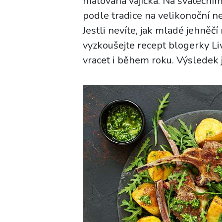
malovaná vajíčka. Na svátečním
podle tradice na velikonoční ne
Jestli nevíte, jak mladé jehněč
vyzkoušejte recept blogerky L
vracet i během roku. Výsledek je