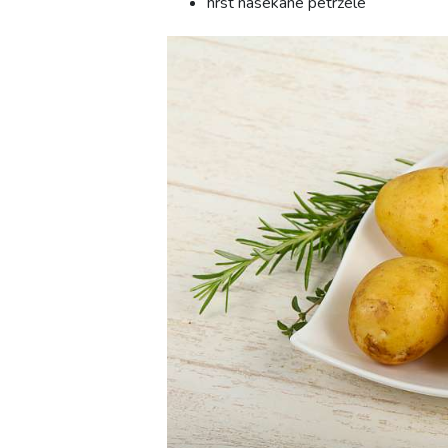
hrst nasekané petržele