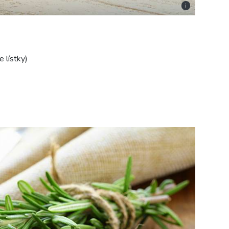
i
e lístky)