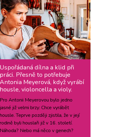
Uspořádaná dílna a klid při
práci. Přesně to potřebuje
Antonia Meyerová, když vyrábí
housle, violoncella a violy.
Pro Antonii Meyerovou bylo jedno
jasné již velmi brzy: Chce vyrábět
housle. Teprve později zjistila, že v její
rodině byli houslaři již v 16. století.
Náhoda? Nebo má něco v genech?