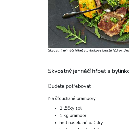
Skvostný jehněčí hřbet v bylinkové krustě (Zdroj: D
Skvostný jehněčí hřbet s bylin
Budete potřebovat:
Na šťouchané brambory:
2 lžičky soli
1 kg brambor
hrst nasekané pažitky