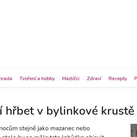
hrada
Tvoření a hobby
Mazlíčci
Zdraví
Recepty
P
 hřbet v bylinkové krustě
konocům stejně jako mazanec nebo