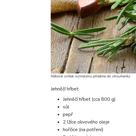
Několik snítek rozmarýnu přidáme do strouhanky
Jehněčí hřbet:
Jehněčí hřbet (cca 800 g)
sůl
pepř
2 lžíce olivového oleje
hořčice (na potření)