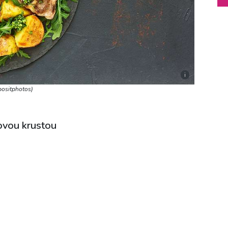
i
epositphotos)
kovou krustou