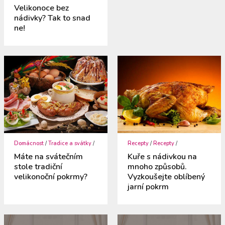
Velikonoce bez
nádivky? Tak to snad
ne!
Domácnost
/
Tradice a svátky
/
Recepty
/
Recepty
/
Máte na svátečním
Kuře s nádivkou na
stole tradiční
mnoho způsobů.
velikonoční pokrmy?
Vyzkoušejte oblíbený
jarní pokrm