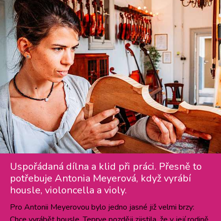
Uspořádaná dílna a klid při práci. Přesně to
potřebuje Antonia Meyerová, když vyrábí
housle, violoncella a violy.
Pro Antonii Meyerovou bylo jedno jasné již velmi brzy:
Chce vyrábět housle. Teprve později zjistila, že v její rodině