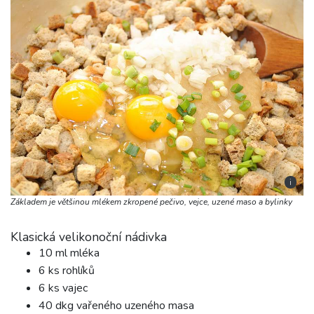
i
Základem je většinou mlékem zkropené pečivo, vejce, uzené maso a bylinky
Klasická velikonoční nádivka
10 ml mléka
6 ks rohlíků
6 ks vajec
40 dkg vařeného uzeného masa