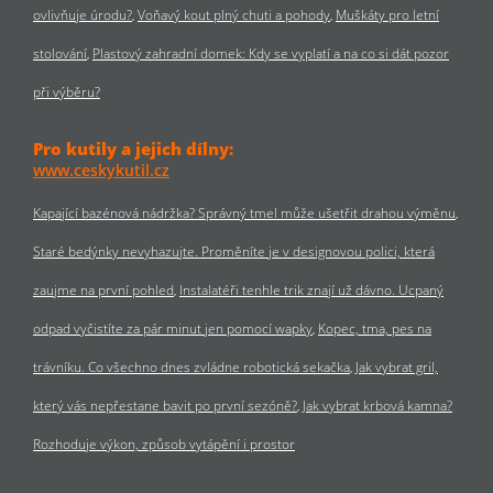
ovlivňuje úrodu?
Voňavý kout plný chuti a pohody
Muškáty pro letní
stolování
Plastový zahradní domek: Kdy se vyplatí a na co si dát pozor
při výběru?
Pro kutily a jejich dílny:
www.ceskykutil.cz
Kapající bazénová nádržka? Správný tmel může ušetřit drahou výměnu
Staré bedýnky nevyhazujte. Proměníte je v designovou polici, která
zaujme na první pohled
Instalatéři tenhle trik znají už dávno. Ucpaný
odpad vyčistíte za pár minut jen pomocí wapky
Kopec, tma, pes na
trávníku. Co všechno dnes zvládne robotická sekačka
Jak vybrat gril,
který vás nepřestane bavit po první sezóně?
Jak vybrat krbová kamna?
Rozhoduje výkon, způsob vytápění i prostor