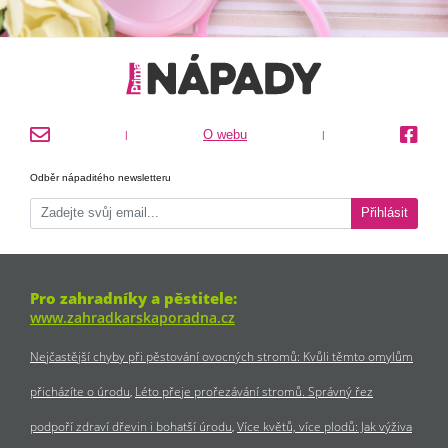
O webu
|
|
Odběr nápaditého newsletteru
Přihlásit
Pro zahradníky a pěstitele:
www.zahradkarskaporadna.cz
Nejčastější chyby při pěstování ovocných stromů: Kvůli těmto omylům
přicházíte o úrodu
Léto přeje prořezávání stromů. Správný řez
podpoří zdraví dřevin i bohatší úrodu
Více květů, více plodů: Jak výživa