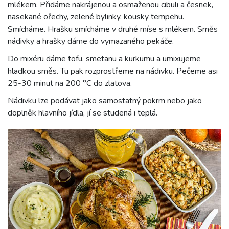
mlékem. Přidáme nakrájenou a osmaženou cibuli a česnek,
nasekané ořechy, zelené bylinky, kousky tempehu.
Smícháme. Hrašku smícháme v druhé míse s mlékem. Směs
nádivky a hrašky dáme do vymazaného pekáče.
Do mixéru dáme tofu, smetanu a kurkumu a umixujeme
hladkou směs. Tu pak rozprostřeme na nádivku. Pečeme asi
25-30 minut na 200 °C do zlatova.
Nádivku lze podávat jako samostatný pokrm nebo jako
doplněk hlavního jídla, jí se studená i teplá.