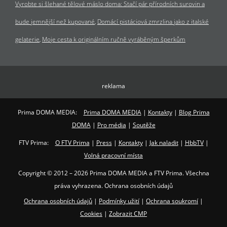
Vyrobte si šlehané tělové máslo doma: Stačí pár přírodních surovin a
bude jemnější než kupované
Domácí pistáciová zmrzlina jako z italské
gelaterie
Moje cesta k originálním ručně vyráběným šperkům
reklama
Prima DOMA MEDIA:
Prima DOMA MEDIA
|
Kontakty
|
Blog Prima
DOMA
|
Pro média
|
Soutěže
FTV Prima:
O FTV Prima
|
Press
|
Kontakty
|
Jak naladit
|
HbbTV
|
Volná pracovní místa
Copyright © 2012 – 2026 Prima DOMA MEDIA a FTV Prima. Všechna
práva vyhrazena. Ochrana osobních údajů
Ochrana osobních údajů
|
Podmínky užití
|
Ochrana soukromí
|
Cookies
|
Zobrazit CMP