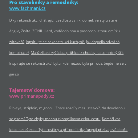
Pro stavebníky a řemeslníky:
www.fachmani.cz
Díky rekonstrukci chátrající usedlosti vznikl domek ve stylu staré
Anglie
Znáte IZONIL Hard, voděodolnou a paropropustnou omítku
zároveň?
Inpsirujte se rekonstrukcí kuchyně. Jak dopadla odvážná
kombinace?
Manželka si vyžádala průhled z chodby na Lomnický štít
Inspirujte se rekonstrukcí bytu, kde múzou byla příroda
Sejdeme se v
garáži
Tajemství domova:
www.primanapady.cz
Rib eye, striploin, mignon… Znáte rozdíly mezi steaky?
Na dovolenou
se psem? Tyto chyby mohou zkomplikovat celou cestu
Komáři vás
letos nesežerou. Tyto rostliny a přírodní triky fungují překvapivě dobře