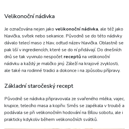
Velikonoční nádivka
Je označována nejen jako
velikonoční nádivka
, ale též jako
hlavička, svítek nebo sekanice. Původně se do této nádivky
dávalo telecí maso z hlav, odtud název hlavička. Oblastně se
pak liší v ingrediencích, které se do ní přidávají. Do dnešních
dnů se tak vyvinulo nespočet
receptů
na velikonoční
nádivku a každý je maličko jiný. Záleží na krajové zvyklosti,
ale také na rodinné tradici a dokonce i na způsobu přípravy.
Základní staročeský recept
Původně se nádivka připravovala ze svařeného mléka, vajec,
krupice, telecího masa a kopřiv. Směs se zapékala v troubě a
podávala se při velikonočním hodování na Bílou sobotu, ale i
prakticky kdykoliv během velikonočních svátků.