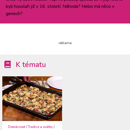
byli houslaři již v 16. století. Náhoda? Nebo má něco v
genech?
reklama
K tématu
Domácnost
/
Tradice a svátky
/