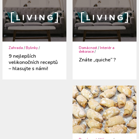
Zahrada
/
Bylinky
/
Domácnost
/
Interiér a
dekorace
/
9 nejlepších
Znáte „quiche“ ?
velikonočních receptů
– hlasujte s námi!