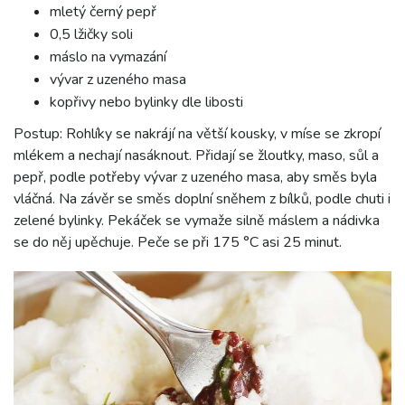
mletý černý pepř
0,5 lžičky soli
máslo na vymazání
vývar z uzeného masa
kopřivy nebo bylinky dle libosti
Postup: Rohlíky se nakrájí na větší kousky, v míse se zkropí
mlékem a nechají nasáknout. Přidají se žloutky, maso, sůl a
pepř, podle potřeby vývar z uzeného masa, aby směs byla
vláčná. Na závěr se směs doplní sněhem z bílků, podle chuti i
zelené bylinky. Pekáček se vymaže silně máslem a nádivka
se do něj upěchuje. Peče se při 175 °C asi 25 minut.