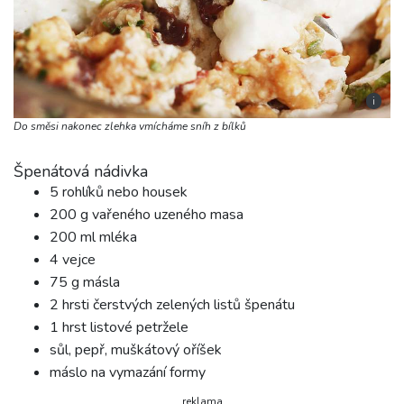
i
Do směsi nakonec zlehka vmícháme sníh z bílků
Špenátová nádivka
5 rohlíků nebo housek
200 g vařeného uzeného masa
200 ml mléka
4 vejce
75 g másla
2 hrsti čerstvých zelených listů špenátu
1 hrst listové petržele
sůl, pepř, muškátový oříšek
máslo na vymazání formy
reklama