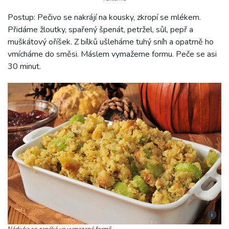
Postup: Pečivo se nakrájí na kousky, zkropí se mlékem.
Přidáme žloutky, spařený špenát, petržel, sůl, pepř a
muškátový oříšek. Z bílků ušleháme tuhý sníh a opatrně ho
vmícháme do směsi. Máslem vymažeme formu. Peče se asi
30 minut.
i