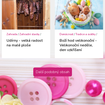
Zahrada
/
Zahradní stavby
/
Domácnost
/
Tradice a svátky
/
Udírny - velká radost
Boží hod velikonoční -
na malé ploše
Velikonoční neděle,
den vzkříšení
Další podobný obsah