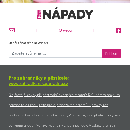
O webu
|
|
Odběr nápaditého newsletteru
Přihlásit
Pro zahradníky a pěstitele:
www.zahradkarskaporadna.cz
Nejčastější chyby při pěstování ovocných stromů: Kvůli těmto omylům
přicházíte o úrodu
Léto přeje prořezávání stromů. Správný řez
podpoří zdraví dřevin i bohatší úrodu
Více květů, více plodů: Jak výživa
ovlivňuje úrodu?
Voňavý kout plný chuti a pohody
Muškáty pro letní