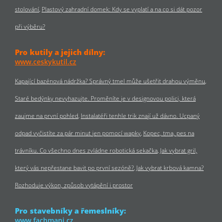
stolování
Plastový zahradní domek: Kdy se vyplatí a na co si dát pozor
při výběru?
Pro kutily a jejich dílny:
www.ceskykutil.cz
Kapající bazénová nádržka? Správný tmel může ušetřit drahou výměnu
Staré bedýnky nevyhazujte. Proměníte je v designovou polici, která
zaujme na první pohled
Instalatéři tenhle trik znají už dávno. Ucpaný
odpad vyčistíte za pár minut jen pomocí wapky
Kopec, tma, pes na
trávníku. Co všechno dnes zvládne robotická sekačka
Jak vybrat gril,
který vás nepřestane bavit po první sezóně?
Jak vybrat krbová kamna?
Rozhoduje výkon, způsob vytápění i prostor
Pro stavebníky a řemeslníky:
www.fachmani.cz