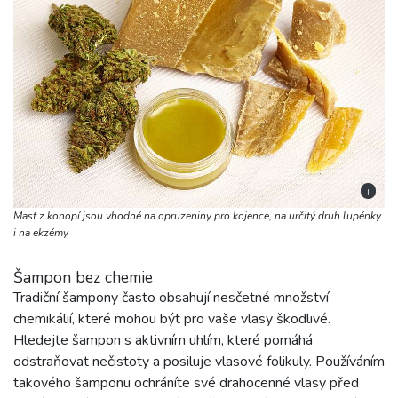
i
Mast z konopí jsou vhodné na opruzeniny pro kojence, na určitý druh lupénky
i na ekzémy
Šampon bez chemie
Tradiční šampony často obsahují nesčetné množství
chemikálií, které mohou být pro vaše vlasy škodlivé.
Hledejte šampon s aktivním uhlím, které pomáhá
odstraňovat nečistoty a posiluje vlasové folikuly. Používáním
takového šamponu ochráníte své drahocenné vlasy před