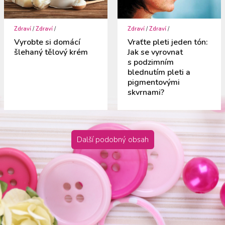
Zdraví
/
Zdraví
/
Zdraví
/
Zdraví
/
Vyrobte si domácí
Vraťte pleti jeden tón:
šlehaný tělový krém
Jak se vyrovnat
s podzimním
blednutím pleti a
pigmentovými
skvrnami?
Další podobný obsah