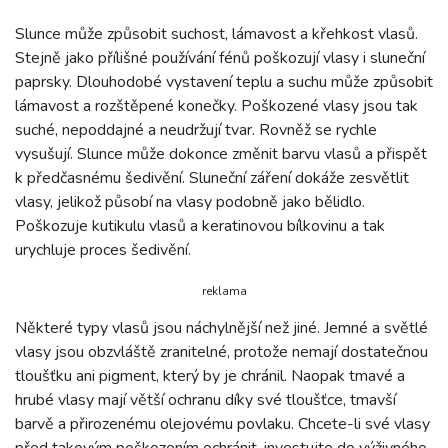
Slunce může způsobit suchost, lámavost a křehkost vlasů.
Stejně jako přílišné používání fénů poškozují vlasy i sluneční
paprsky. Dlouhodobé vystavení teplu a suchu může způsobit
lámavost a rozštěpené konečky. Poškozené vlasy jsou tak
suché, nepoddajné a neudržují tvar. Rovněž se rychle
vysušují. Slunce může dokonce změnit barvu vlasů a přispět
k předčasnému šedivění. Sluneční záření dokáže zesvětlit
vlasy, jelikož působí na vlasy podobně jako bělidlo.
Poškozuje kutikulu vlasů a keratinovou bílkovinu a tak
urychluje proces šedivění.
reklama
Některé typy vlasů jsou náchylnější než jiné. Jemné a světlé
vlasy jsou obzvláště zranitelné, protože nemají dostatečnou
tloušťku ani pigment, který by je chránil. Naopak tmavé a
hrubé vlasy mají větší ochranu díky své tloušťce, tmavší
barvě a přirozenému olejovému povlaku. Chcete-li své vlasy