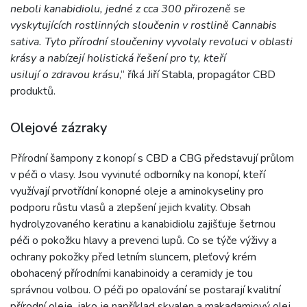
neboli kanabidiolu, jedné z cca 300 přirozeně se
vyskytujících rostlinných sloučenin v rostlině Cannabis
sativa. Tyto přírodní sloučeniny vyvolaly revoluci v oblasti
krásy a nabízejí holistická řešení pro ty, kteří
usilují o zdravou krásu
,“ říká Jiří Stabla, propagátor CBD
produktů.
Olejové zázraky
Přírodní šampony z konopí s CBD a CBG představují průlom
v péči o vlasy. Jsou vyvinuté odborníky na konopí, kteří
využívají prvotřídní konopné oleje a aminokyseliny pro
podporu růstu vlasů a zlepšení jejich kvality. Obsah
hydrolyzovaného keratinu a kanabidiolu zajišťuje šetrnou
péči o pokožku hlavy a prevenci lupů. Co se týče výživy a
ochrany pokožky před letním sluncem, pleťový krém
obohacený přírodními kanabinoidy a ceramidy je tou
správnou volbou. O péči po opalování se postarají kvalitní
přírodní oleje, jako je například skvalen a makadamiový olej.