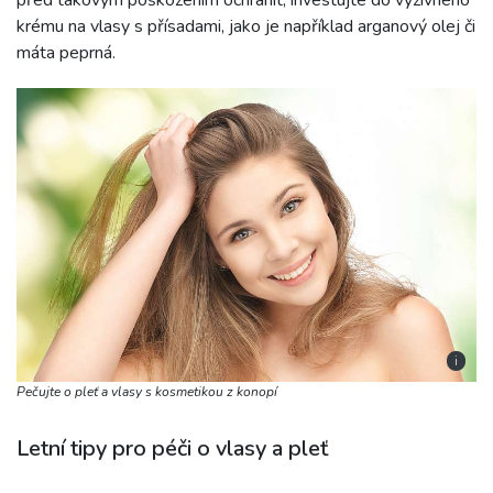
před takovým poškozením ochránit, investujte do výživného
krému na vlasy s přísadami, jako je například arganový olej či
máta peprná.
i
Pečujte o pleť a vlasy s kosmetikou z konopí
Letní tipy pro péči o vlasy a pleť