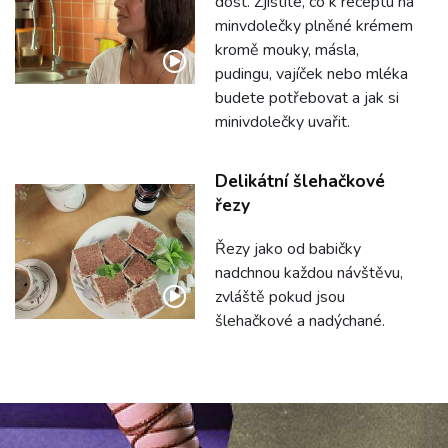
dost. Zjistíte, co k receptu na
minvdolečky plněné krémem
kromě mouky, másla,
pudingu, vajíček nebo mléka
budete potřebovat a jak si
minivdolečky uvařit.
Delikátní šlehačkové
řezy
Řezy jako od babičky
nadchnou každou návštěvu,
zvláště pokud jsou
šlehačkové a nadýchané.