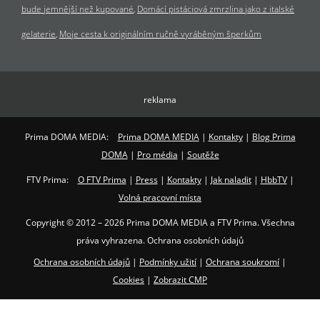
bude jemnější než kupované
Domácí pistáciová zmrzlina jako z italské
gelaterie
Moje cesta k originálním ručně vyráběným šperkům
reklama
Prima DOMA MEDIA:
Prima DOMA MEDIA
|
Kontakty
|
Blog Prima
DOMA
|
Pro média
|
Soutěže
FTV Prima:
O FTV Prima
|
Press
|
Kontakty
|
Jak naladit
|
HbbTV
|
Volná pracovní místa
Copyright © 2012 – 2026 Prima DOMA MEDIA a FTV Prima. Všechna
práva vyhrazena. Ochrana osobních údajů
Ochrana osobních údajů
|
Podmínky užití
|
Ochrana soukromí
|
Cookies
|
Zobrazit CMP