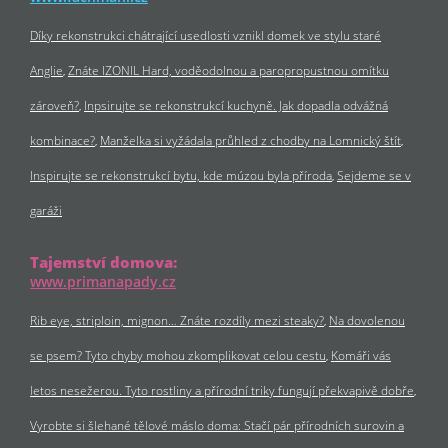
Díky rekonstrukci chátrající usedlosti vznikl domek ve stylu staré
Anglie
Znáte IZONIL Hard, voděodolnou a paropropustnou omítku
zároveň?
Inpsirujte se rekonstrukcí kuchyně. Jak dopadla odvážná
kombinace?
Manželka si vyžádala průhled z chodby na Lomnický štít
Inspirujte se rekonstrukcí bytu, kde múzou byla příroda
Sejdeme se v
garáži
Tajemství domova:
www.primanapady.cz
Rib eye, striploin, mignon… Znáte rozdíly mezi steaky?
Na dovolenou
se psem? Tyto chyby mohou zkomplikovat celou cestu
Komáři vás
letos nesežerou. Tyto rostliny a přírodní triky fungují překvapivě dobře
Vyrobte si šlehané tělové máslo doma: Stačí pár přírodních surovin a