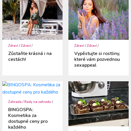
Zdraví
/
Zdraví
/
Zdraví
/
Zdraví
/
Zůstaňte krásná i na
Vypěstujte si rostliny,
cestách!
které vám pozvednou
sexappeal
Zahrada
/
Rady na zahradu
/
BINGOSPA:
Kosmetika za
dostupné ceny pro
každého