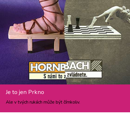
Je to jen Prkno
Ale v tvých rukách může být čímkoliv.