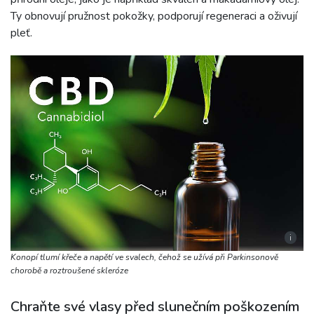
Ty obnovují pružnost pokožky, podporují regeneraci a oživují
pleť.
i
Konopí tlumí křeče a napětí ve svalech, čehož se užívá při Parkinsonově
chorobě a roztroušené skleróze
Chraňte své vlasy před slunečním poškozením