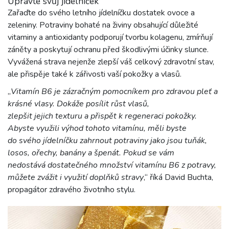
Upravte svůj jídelníček
Zařaďte do svého letního jídelníčku dostatek ovoce a
zeleniny. Potraviny bohaté na živiny obsahující důležité
vitaminy a antioxidanty podporují tvorbu kolagenu, zmírňují
záněty a poskytují ochranu před škodlivými účinky slunce.
Vyvážená strava nejenže zlepší váš celkový zdravotní stav,
ale přispěje také k zářivosti vaší pokožky a vlasů.
„
Vitamín B6 je zázračným pomocníkem pro zdravou pleť a
krásné vlasy. Dokáže posílit růst vlasů,
zlepšit jejich texturu a přispět k regeneraci pokožky.
Abyste využili výhod tohoto vitamínu, měli byste
do svého jídelníčku zahrnout potraviny jako jsou tuňák,
losos, ořechy, banány a špenát. Pokud se vám
nedostává dostatečného množství vitamínu B6 z potravy,
můžete zvážit i využití doplňků
stravy
,“ říká David Buchta,
propagátor zdravého životního stylu.