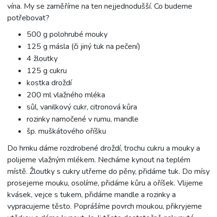
vína. My se zaměříme na ten nejjednodušší. Co budeme
potřebovat?
500 g polohrubé mouky
125 g másla (či jiný tuk na pečení)
4 žloutky
125 g cukru
kostka droždí
200 ml vlažného mléka
sůl, vanilkový cukr, citronová kůra
rozinky namočené v rumu, mandle
šp. muškátového oříšku
Do hrnku dáme rozdrobené droždí, trochu cukru a mouky a
polijeme vlažným mlékem. Necháme kynout na teplém
místě. Žloutky s cukry utřeme do pěny, přidáme tuk. Do mísy
prosejeme mouku, osolíme, přidáme kůru a oříšek. Vlijeme
kvásek, vejce s tukem, přidáme mandle a rozinky a
vypracujeme těsto. Poprášíme povrch moukou, přikryjeme