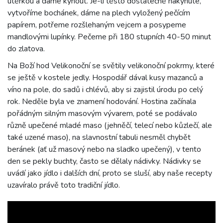
utěrkou a dáme kynout. Je-li těsto dostatečně nakynuté,
vytvoříme bochánek, dáme na plech vyložený pečícím
papírem, potřeme rozšlehaným vejcem a posypeme
mandlovými lupínky. Pečeme při 180 stupních 40-50 minut
do zlatova.
Na Boží hod Velikonoční se světily velikonoční pokrmy, které
se ještě v kostele jedly. Hospodář dával kusy mazanců a
víno na pole, do sadů i chlévů, aby si zajistil úrodu po celý
rok. Neděle byla ve znamení hodování. Hostina začínala
pořádným silným masovým vývarem, poté se podávalo
různě upečené mladé maso (jehněčí, telecí nebo kůzlečí, ale
také uzené maso), na slavnostní tabuli nesměl chybět
beránek (ať už masový nebo na sladko upečený), v tento
den se pekly buchty, často se dělaly nádivky. Nádivky se
uvádí jako jídlo i dalších dní, proto se sluší, aby naše recepty
uzavíralo právě toto tradiční jídlo.