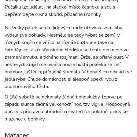
Pučálku lze udělat i na sladko, místo česneku a soli s
pepřem dejte cukr a skořici, případně i rozinky.
Na Velký pátek se dle lidových tradic otevírala zem, aby
vydala své poklady. Nesmělo se tedy hýbat se zemí. V
různých krajích se věřilo na různá kouzla, ale také na
čarodějnice. Z křesťanského hlediska se tento den nese ve
znamení smutku a tichého rozjímání. Držel se přísný půst. V
některých krajích se uvařila pouze hustá polévka ze zelí,
brambor, luštěnin, případně špenátu. V bohatších rodinách se
jedla ryba. Chudé domácnosti si alespoň upekli rybu z
bramborového těsta.
O Bílé sobotě se nekonaly žádné bohoslužby, teprve po
západu slunce začíná velikonoční noc, tzv. vigilie. Hospodyně
počaly s přípravou obřadních i svátečních pokrmů, pekly se
mazance a beránky.
Mazanec