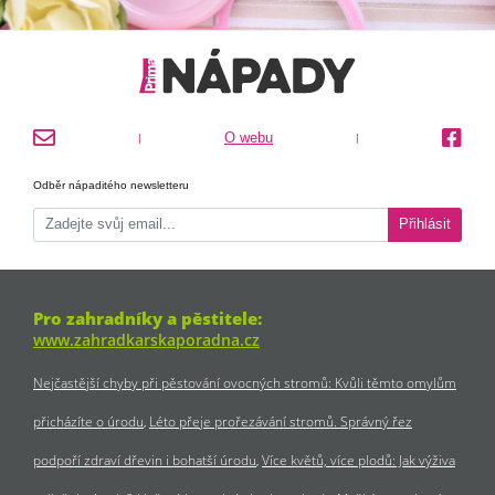
O webu
|
|
Odběr nápaditého newsletteru
Přihlásit
Pro zahradníky a pěstitele:
www.zahradkarskaporadna.cz
Nejčastější chyby při pěstování ovocných stromů: Kvůli těmto omylům
přicházíte o úrodu
Léto přeje prořezávání stromů. Správný řez
podpoří zdraví dřevin i bohatší úrodu
Více květů, více plodů: Jak výživa