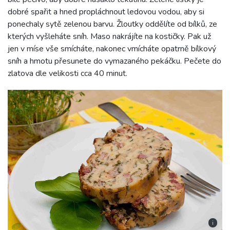
dobré spařit a hned propláchnout ledovou vodou, aby si
ponechaly sytě zelenou barvu. Žloutky oddělíte od bílků, ze
kterých vyšleháte sníh. Maso nakrájíte na kostičky. Pak už
jen v míse vše smícháte, nakonec vmícháte opatrně bílkový
sníh a hmotu přesunete do vymazaného pekáčku. Pečete do
zlatova dle velikosti cca 40 minut.
i