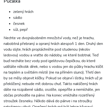
Pučálka
zelený hrách
sádlo
česnek
sůl, pepř
Nechte ve dvojnásobném množství vody, než je hrachu,
nabobtná přebraný a opraný hrách alespoň 1 den. Druhý den
vodu slijte, hrách propláchněte pod studenou (nikoliv
ledovou) vodou a vraťte do nádoby, ve které bobtnal. Teď
buď necháte bez vody pod igelitovou čepičkou, do které
uděláte několik dírek, nebo s vodou jen do půlky hrachu klíčit
na teplém a světlém místě (ne na přímém slunci). Třetí den
by se měly objevit klíčky. Pokud se objeví i lístky, hrách už je
překlíčený, nebude mít dobrou chuť. Takto naklíčený hrách
dáte na rozpálené sádlo, osolíte, opepříte a nemícháte, jen
občas prohodíte na pánvi. Na konec vmícháte rozetřený
stroužek česneku. Někdo dává do pánve i na stroužky
nakrájenou cibuli. Opečený hrách má být lehce křupavý.