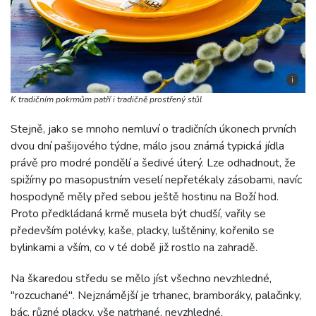
i
K tradičním pokrmům patří i tradičně prostřený stůl
Stejně, jako se mnoho nemluví o tradičních úkonech prvních
dvou dní pašijového týdne, málo jsou známá typická jídla
právě pro modré pondělí a šedivé úterý. Lze odhadnout, že
spižírny po masopustním veselí nepřetékaly zásobami, navíc
hospodyně měly před sebou ještě hostinu na Boží hod.
Proto předkládaná krmě musela být chudší, vařily se
především polévky, kaše, placky, luštěniny, kořenilo se
bylinkami a vším, co v té době již rostlo na zahradě.
Na škaredou středu se mělo jíst všechno nevzhledné,
"rozcuchané". Nejznámější je trhanec, bramboráky, palačinky,
bác, různé placky, vše natrhané, nevzhledné.