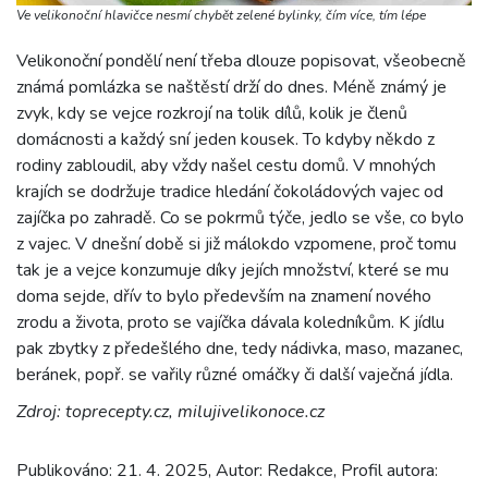
Ve velikonoční hlavičce nesmí chybět zelené bylinky, čím více, tím lépe
Velikonoční pondělí není třeba dlouze popisovat, všeobecně
známá pomlázka se naštěstí drží do dnes. Méně známý je
zvyk, kdy se vejce rozkrojí na tolik dílů, kolik je členů
domácnosti a každý sní jeden kousek. To kdyby někdo z
rodiny zabloudil, aby vždy našel cestu domů. V mnohých
krajích se dodržuje tradice hledání čokoládových vajec od
zajíčka po zahradě. Co se pokrmů týče, jedlo se vše, co bylo
z vajec. V dnešní době si již málokdo vzpomene, proč tomu
tak je a vejce konzumuje díky jejích množství, které se mu
doma sejde, dřív to bylo především na znamení nového
zrodu a života, proto se vajíčka dávala koledníkům. K jídlu
pak zbytky z předešlého dne, tedy nádivka, maso, mazanec,
beránek, popř. se vařily různé omáčky či další vaječná jídla.
Zdroj: toprecepty.cz, milujivelikonoce.cz
Publikováno: 21. 4. 2025, Autor: Redakce, Profil autora: