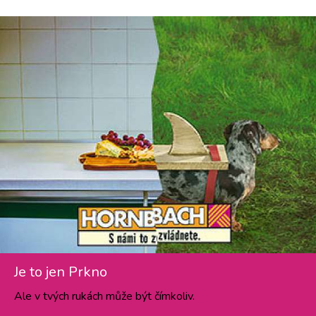
Je to jen Prkno
Ale v tvých rukách může být čímkoliv.