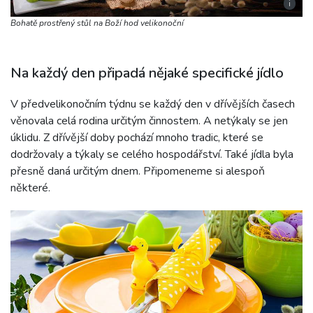
i
Bohatě prostřený stůl na Boží hod velikonoční
Na každý den připadá nějaké specifické jídlo
V předvelikonočním týdnu se každý den v dřívějších časech
věnovala celá rodina určitým činnostem. A netýkaly se jen
úklidu. Z dřívější doby pochází mnoho tradic, které se
dodržovaly a týkaly se celého hospodářství. Také jídla byla
přesně daná určitým dnem. Připomeneme si alespoň
některé.