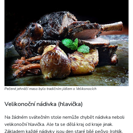
i
Pečené jehněčí maso bylo tradičním jídlem o Velikonocích
Velikonoční nádivka (hlavička)
Na žádném svátečním stole nemůže chybět nádivka neboli
velikonoční hlavička. Ale ta se dělá kraj od kraje jinak.
Základem každé nádivky jsou den staré bílé pečivo (rohlík,