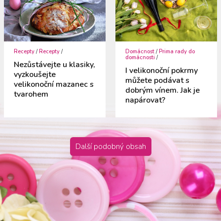
Recepty
/
Recepty
/
Domácnost
/
Prima rady do
domácnosti
/
Nezůstávejte u klasiky,
I velikonoční pokrmy
vyzkoušejte
můžete podávat s
velikonoční mazanec s
dobrým vínem. Jak je
tvarohem
napárovat?
Další podobný obsah