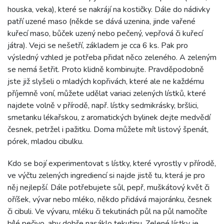
houska, veka), které se nakrájí na kostičky. Dále do nádivky
patří uzené maso (někde se dává uzenina, jinde vařené
kuřecí maso, bůček uzený nebo pečený, vepřová či kuřecí
játra). Vejci se nešetří, základem je cca 6 ks. Pak pro
výsledný vzhled je potřeba přidat něco zeleného. A zeleným
se nemá šetřit. Proto klidně kombinujte. Pravděpodobně
jste již slyšeli o mladých kopřivách, které ale ne každému
příjemně voní, můžete udělat variaci zelených lístků, které
najdete volně v přírodě, např. lístky sedmikrásky, bršlici,
smetanku lékařskou, z aromatických bylinek dejte medvědí
česnek, petržel i pažitku. Doma můžete mít listový špenát,
pórek, mladou cibulku.
Kdo se bojí experimentovat s lístky, které vyrostly v přírodě,
ve výčtu zelených ingrediencí si najde jistě tu, která je pro
něj nejlepší. Dále potřebujete sůl, pepř, muškátový květ či
oříšek, vývar nebo mléko, někdo přidává majoránku, česnek
či cibuli. Ve vývaru, mléku či tekutinách půl na půl namočíte
bílé pečivo, aby dobře nasáklo tekutinu. Zelené lístky je