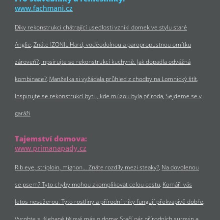
www.fachmani.cz
Díky rekonstrukci chátrající usedlosti vznikl domek ve stylu staré
Anglie
Znáte IZONIL Hard, voděodolnou a paropropustnou omítku
zároveň?
Inpsirujte se rekonstrukcí kuchyně. Jak dopadla odvážná
kombinace?
Manželka si vyžádala průhled z chodby na Lomnický štít
Inspirujte se rekonstrukcí bytu, kde múzou byla příroda
Sejdeme se v
garáži
Tajemství domova:
www.primanapady.cz
Rib eye, striploin, mignon… Znáte rozdíly mezi steaky?
Na dovolenou
se psem? Tyto chyby mohou zkomplikovat celou cestu
Komáři vás
letos nesežerou. Tyto rostliny a přírodní triky fungují překvapivě dobře
Vyrobte si šlehané tělové máslo doma: Stačí pár přírodních surovin a