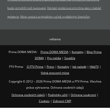
bude jemnější než kupované
Domácí pistáciová zmrzlina jako z italské
gelaterie
Moje cesta k originálním ručně vyráběným šperkům
reklama
Prima DOMA MEDIA:
Prima DOMA MEDIA
|
Kontakty
|
Blog Prima
DOMA
|
Pro média
|
Soutěže
FTV Prima:
O FTV Prima
|
Press
|
Kontakty
|
Jak naladit
|
HbbTV
|
Volná pracovní místa
Copyright © 2012 – 2026 Prima DOMA MEDIA a FTV Prima. Všechna
práva vyhrazena. Ochrana osobních údajů
Ochrana osobních údajů
|
Podmínky užití
|
Ochrana soukromí
|
Cookies
|
Zobrazit CMP