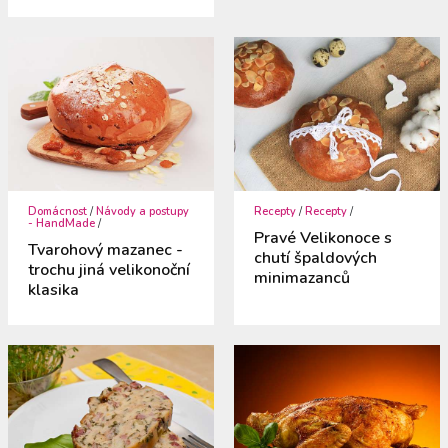
Domácnost
/
Návody a postupy
Recepty
/
Recepty
/
- HandMade
/
Pravé Velikonoce s
Tvarohový mazanec -
chutí špaldových
trochu jiná velikonoční
minimazanců
klasika