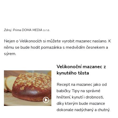
Zdroj: Prima DOMA MEDIA s.r.o.
Nejen o Velikonocích si můžete vyrobit mazanec naslano. K
němu se bude hodit pomazánka s medvědím česnekem a
sýrem.
Velikonoční mazanec z
kynutého těsta
Recept na mazanec jako od
babičky. Tipy na správné
hnětení, kynutí i drobnosti,
díky kterým bude mazance
dokonale nadýchaný a chutný.