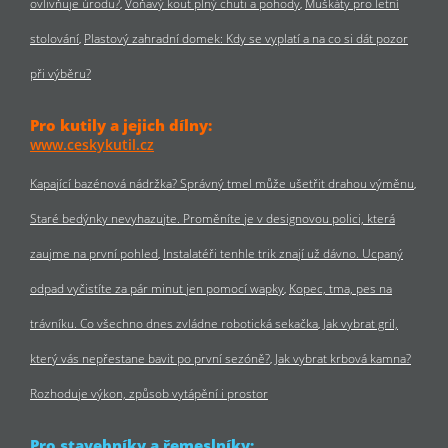
ovlivňuje úrodu?
Voňavý kout plný chuti a pohody
Muškáty pro letní
stolování
Plastový zahradní domek: Kdy se vyplatí a na co si dát pozor
při výběru?
Pro kutily a jejich dílny:
www.ceskykutil.cz
Kapající bazénová nádržka? Správný tmel může ušetřit drahou výměnu
Staré bedýnky nevyhazujte. Proměníte je v designovou polici, která
zaujme na první pohled
Instalatéři tenhle trik znají už dávno. Ucpaný
odpad vyčistíte za pár minut jen pomocí wapky
Kopec, tma, pes na
trávníku. Co všechno dnes zvládne robotická sekačka
Jak vybrat gril,
který vás nepřestane bavit po první sezóně?
Jak vybrat krbová kamna?
Rozhoduje výkon, způsob vytápění i prostor
Pro stavebníky a řemeslníky: