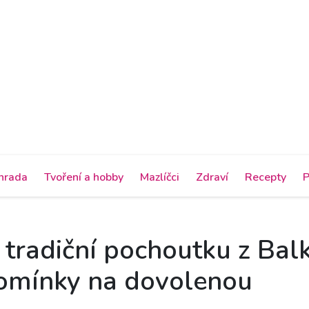
hrada
Tvoření a hobby
Mazlíčci
Zdraví
Recepty
P
o tradiční pochoutku z Balk
omínky na dovolenou