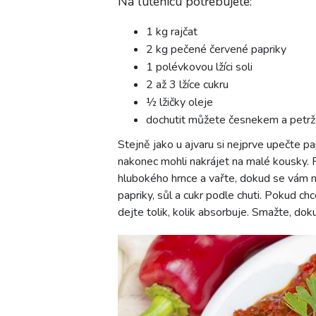
Na lutenicu potřebujete:
1 kg rajčat
2 kg pečené červené papriky
1 polévkovou lžíci soli
2 až 3 lžíce cukru
½ lžičky oleje
dochutit můžete česnekem a petrž
Stejně jako u ajvaru si nejprve upečte pap
nakonec mohli nakrájet na malé kousky. R
hlubokého hrnce a vařte, dokud se vám 
papriky, sůl a cukr podle chuti. Pokud ch
dejte tolik, kolik absorbuje. Smažte, do