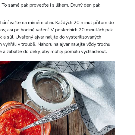
 To samé pak proveďte i s lilkem. Druhý den pak
chání vařte na mírném ohni. Každých 20 minut přitom do
tov, asi po hodině vaření. V posledních 20 minutách pak
k a sůl. Uvařený ajvar nalijte do vysterilizovaných
m vyhřáli v troubě. Nahoru na ajvar nalejte vždy trochu
e a zabalte do deky, aby mohly pomalu vychladnout.