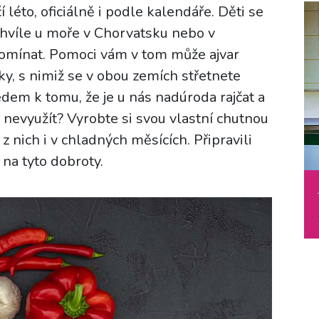
éto, oficiálně i podle kalendáře. Děti se
 chvíle u moře v Chorvatsku nebo v
omínat. Pomoci vám v tom může ajvar
ky, s nimiž se v obou zemích střetnete
edem k tomu, že je u nás nadúroda rajčat a
 nevyužít? Vyrobte si svou vlastní chutnou
 z nich i v chladných měsících. Připravili
 na tyto dobroty.