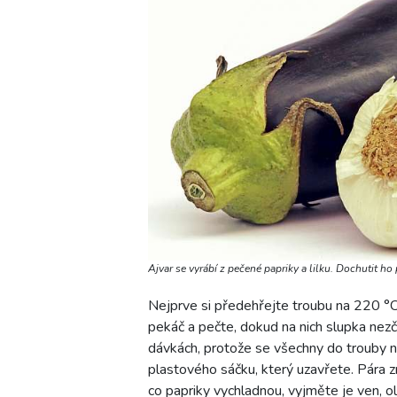
Ajvar se vyrábí z pečené papriky a lilku. Dochutit h
Nejprve si předehřejte troubu na 220 °C
pekáč a pečte, dokud na nich slupka nez
dávkách, protože se všechny do trouby n
plastového sáčku, který uzavřete. Pára z
co papriky vychladnou, vyjměte je ven, ol