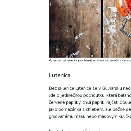
Ajvar je balkánská pochoutka, která se vyrábí z červ
Lutenica
Bez sklenice lutenice se v Bulharsku neo
Jde o jedinečnou pochoutku, která balan
červené papriky, chilli paprik, rajčat, cib
jako pomazánka s chlebem, ale běžně se 
grilovanému masu nebo masovým kuličk