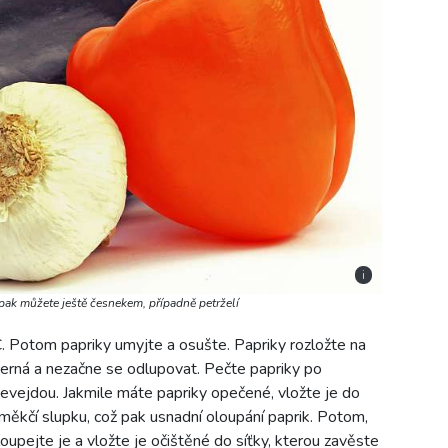
i
o pak můžete ještě česnekem, případně petrželí
. Potom papriky umyjte a osušte. Papriky rozložte na
černá a nezačne se odlupovat. Pečte papriky po
evejdou. Jakmile máte papriky opečené, vložte je do
měkčí slupku, což pak usnadní oloupání paprik. Potom,
oupejte je a vložte je očištěné do síťky, kterou zavěste