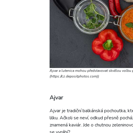
Ajvar a lutenica mohou představovat skvělou volbu p
(https://cz.depositphotos.com))
Ajvar
Ajvar je tradiční balkánská pochoutka, kt
lilku. Ačkoli se neví, odkud přesně pocház
znamená kaviár. Jde o chutnou zeleninovo
se vyrábí?