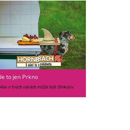
Je to jen Prkno
Ale v tvých rukách může být čímkoliv.