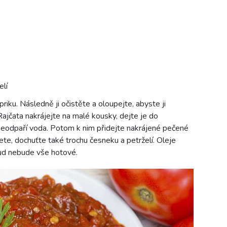
elí
riku. Následně ji očistěte a oloupejte, abyste ji
ajčata nakrájejte na malé kousky, dejte je do
neodpaří voda. Potom k nim přidejte nakrájené pečené
cete, dochuťte také trochu česneku a petrželí. Oleje
kud nebude vše hotové.