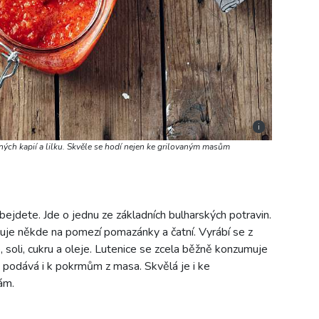
i
ených kapií a lilku. Skvěle se hodí nejen ke grilovaným masům
bejdete. Jde o jednu ze základních bulharských potravin.
cuje někde na pomezí pomazánky a čatní. Vyrábí se z
ule, soli, cukru a oleje. Lutenice se zcela běžně konzumuje
podává i k pokrmům z masa. Skvělá je i ke
ám.