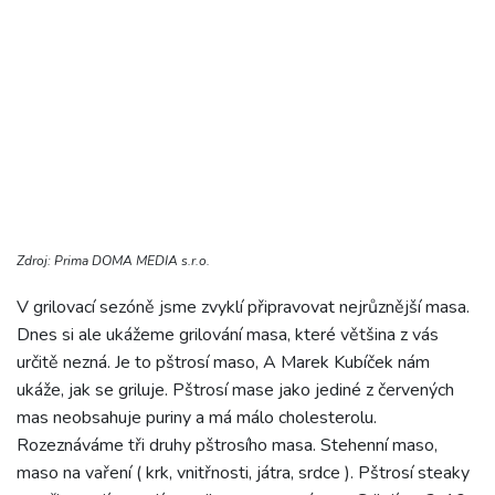
Zdroj: Prima DOMA MEDIA s.r.o.
V grilovací sezóně jsme zvyklí připravovat nejrůznější masa.
Dnes si ale ukážeme grilování masa, které většina z vás
určitě nezná. Je to pštrosí maso, A Marek Kubíček nám
ukáže, jak se griluje. Pštrosí mase jako jediné z červených
mas neobsahuje puriny a má málo cholesterolu.
Rozeznáváme tři druhy pštrosího masa. Stehenní maso,
maso na vaření ( krk, vnitřnosti, játra, srdce ). Pštrosí steaky