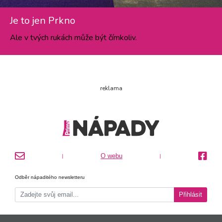
Je to jen Prkno
Ale v tvých rukách může být čímkoliv.
reklama
O webu
|
|
Odběr nápaditého newsletteru
Přihlásit