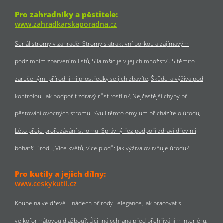
Pro zahradníky a pěstitele:
www.zahradkarskaporadna.cz
Seriál stromy v zahradě: Stromy s atraktivní borkou a zajímavým
podzimním zbarvením listů
Síla mšic je v jejich množství. S těmito
zaručenými přírodními prostředky se jich zbavíte
Škůdci a výživa pod
kontrolou: Jak podpořit zdravý růst rostlin?
Nejčastější chyby při
pěstování ovocných stromů: Kvůli těmto omylům přicházíte o úrodu
Léto přeje prořezávání stromů. Správný řez podpoří zdraví dřevin i
bohatší úrodu
Více květů, více plodů: Jak výživa ovlivňuje úrodu?
Pro kutily a jejich dílny:
www.ceskykutil.cz
Koupelna ve dřevě – nádech přírody i elegance
Jak pracovat s
velkoformátovou dlažbou?
Účinná ochrana před přehříváním interiéru