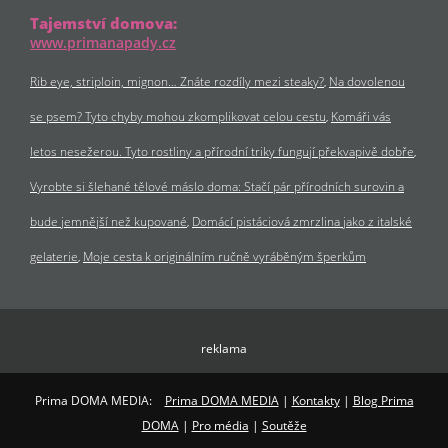
Tajemství domova:
www.primanapady.cz
Rib eye, striploin, mignon… Znáte rozdíly mezi steaky?
Na dovolenou
se psem? Tyto chyby mohou zkomplikovat celou cestu
Komáři vás
letos nesežerou. Tyto rostliny a přírodní triky fungují překvapivě dobře
Vyrobte si šlehané tělové máslo doma: Stačí pár přírodních surovin a
bude jemnější než kupované
Domácí pistáciová zmrzlina jako z italské
gelaterie
Moje cesta k originálním ručně vyráběným šperkům
reklama
Prima DOMA MEDIA:
Prima DOMA MEDIA
|
Kontakty
|
Blog Prima
DOMA
|
Pro média
|
Soutěže