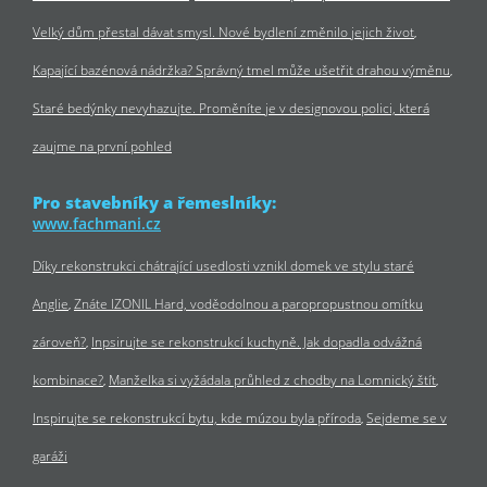
Velký dům přestal dávat smysl. Nové bydlení změnilo jejich život
Kapající bazénová nádržka? Správný tmel může ušetřit drahou výměnu
Staré bedýnky nevyhazujte. Proměníte je v designovou polici, která
zaujme na první pohled
Pro stavebníky a řemeslníky:
www.fachmani.cz
Díky rekonstrukci chátrající usedlosti vznikl domek ve stylu staré
Anglie
Znáte IZONIL Hard, voděodolnou a paropropustnou omítku
zároveň?
Inpsirujte se rekonstrukcí kuchyně. Jak dopadla odvážná
kombinace?
Manželka si vyžádala průhled z chodby na Lomnický štít
Inspirujte se rekonstrukcí bytu, kde múzou byla příroda
Sejdeme se v
garáži