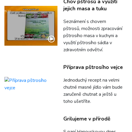
Chov pštrosů a využití
jejich masa a tuku
Seznámení s chovem
pštrosů, možnosti zpracování
pštrosího masa v kuchyni a
využití pštrosího sádla v
zdravotním odvětví.
Příprava pštrosího vejce
Jednoduchý recept na velmi
chutné masné jídlo vám bude
zaručeně chutnat a ještě u
toho ušetříte.
Grilujeme v přírodě
S paní Hanouskovou dnes