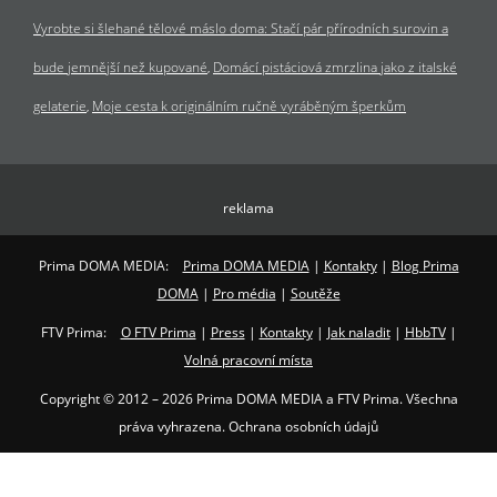
Vyrobte si šlehané tělové máslo doma: Stačí pár přírodních surovin a
bude jemnější než kupované
Domácí pistáciová zmrzlina jako z italské
gelaterie
Moje cesta k originálním ručně vyráběným šperkům
reklama
Prima DOMA MEDIA:
Prima DOMA MEDIA
|
Kontakty
|
Blog Prima
DOMA
|
Pro média
|
Soutěže
FTV Prima:
O FTV Prima
|
Press
|
Kontakty
|
Jak naladit
|
HbbTV
|
Volná pracovní místa
Copyright © 2012 – 2026 Prima DOMA MEDIA a FTV Prima. Všechna
práva vyhrazena. Ochrana osobních údajů
Ochrana osobních údajů
|
Podmínky užití
|
Ochrana soukromí
|
Cookies
|
Zobrazit CMP