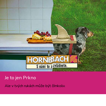
Je to jen Prkno
Ale v tvých rukách může být čímkoliv.