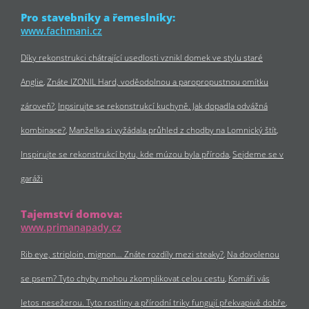
Pro stavebníky a řemeslníky:
www.fachmani.cz
Díky rekonstrukci chátrající usedlosti vznikl domek ve stylu staré
Anglie
Znáte IZONIL Hard, voděodolnou a paropropustnou omítku
zároveň?
Inpsirujte se rekonstrukcí kuchyně. Jak dopadla odvážná
kombinace?
Manželka si vyžádala průhled z chodby na Lomnický štít
Inspirujte se rekonstrukcí bytu, kde múzou byla příroda
Sejdeme se v
garáži
Tajemství domova:
www.primanapady.cz
Rib eye, striploin, mignon… Znáte rozdíly mezi steaky?
Na dovolenou
se psem? Tyto chyby mohou zkomplikovat celou cestu
Komáři vás
letos nesežerou. Tyto rostliny a přírodní triky fungují překvapivě dobře