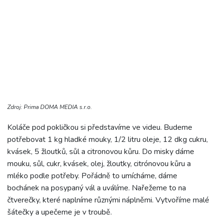
Zdroj: Prima DOMA MEDIA s.r.o.
Koláče pod pokličkou si představíme ve videu. Budeme
potřebovat 1 kg hladké mouky, 1/2 litru oleje, 12 dkg cukru,
kvásek, 5 žloutků, sůl a citronovou kůru. Do misky dáme
mouku, sůl, cukr, kvásek, olej, žloutky, citrónovou kůru a
mléko podle potřeby. Pořádně to umícháme, dáme
bochánek na posypaný vál a uválíme. Nařežeme to na
čtverečky, které naplníme různými náplněmi. Vytvoříme malé
šátečky a upečeme je v troubě.