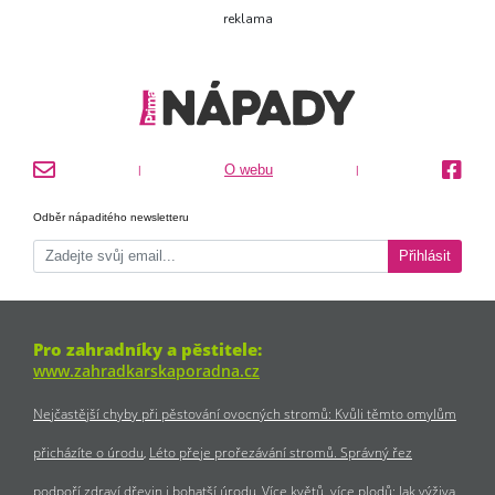
reklama
O webu
|
|
Odběr nápaditého newsletteru
Přihlásit
Pro zahradníky a pěstitele:
www.zahradkarskaporadna.cz
Nejčastější chyby při pěstování ovocných stromů: Kvůli těmto omylům
přicházíte o úrodu
Léto přeje prořezávání stromů. Správný řez
podpoří zdraví dřevin i bohatší úrodu
Více květů, více plodů: Jak výživa