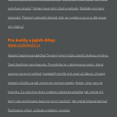
ovlivňuje úrodu?
Voňavý kout plný chuti a pohody
Muškáty pro letní
stolování
Plastový zahradní domek: Kdy se vyplatí a na co si dát pozor
při výběru?
Pro kutily a jejich dílny:
www.ceskykutil.cz
Kapající bazénová nádržka? Správný tmel může ušetřit drahou výměnu
Staré bedýnky nevyhazujte. Proměníte je v designovou polici, která
zaujme na první pohled
Instalatéři tenhle trik znají už dávno. Ucpaný
odpad vyčistíte za pár minut jen pomocí wapky
Kopec, tma, pes na
trávníku. Co všechno dnes zvládne robotická sekačka
Jak vybrat gril,
který vás nepřestane bavit po první sezóně?
Jak vybrat krbová kamna?
Rozhoduje výkon, způsob vytápění i prostor