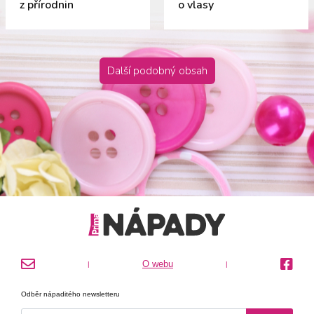
z přírodnin
o vlasy
Další podobný obsah
O webu
|
|
Odběr nápaditého newsletteru