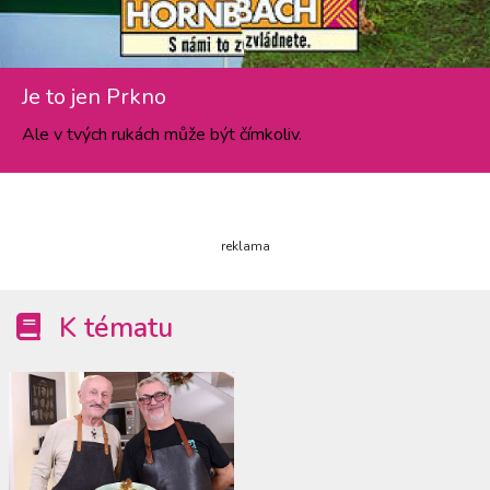
Je to jen Prkno
Ale v tvých rukách může být čímkoliv.
reklama
K tématu