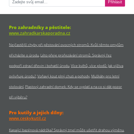
Přihlásit
Pro zahradníky a pěstitele:
www.zahradkarskaporadna.cz
Nejčastější chyby při pěstování ovocných stromů: Kvůli těmto omylům
přicházíte o úrodu
Léto přeje prořezávání stromů. Správný řez
podpoří zdraví dřevin i bohatší úrodu
Více květů, více plodů: Jak výživa
ovlivňuje úrodu?
Voňavý kout plný chuti a pohody
Muškáty pro letní
stolování
Plastový zahradní domek: Kdy se vyplatí a na co si dát pozor
při výběru?
Pro kutily a jejich dílny:
www.ceskykutil.cz
Kapající bazénová nádržka? Správný tmel může ušetřit drahou výměnu