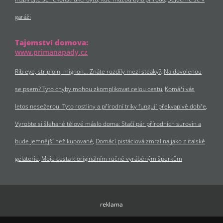
garáži
Tajemství domova:
www.primanapady.cz
Rib eye, striploin, mignon… Znáte rozdíly mezi steaky?
Na dovolenou
se psem? Tyto chyby mohou zkomplikovat celou cestu
Komáři vás
letos nesežerou. Tyto rostliny a přírodní triky fungují překvapivě dobře
Vyrobte si šlehané tělové máslo doma: Stačí pár přírodních surovin a
bude jemnější než kupované
Domácí pistáciová zmrzlina jako z italské
gelaterie
Moje cesta k originálním ručně vyráběným šperkům
reklama