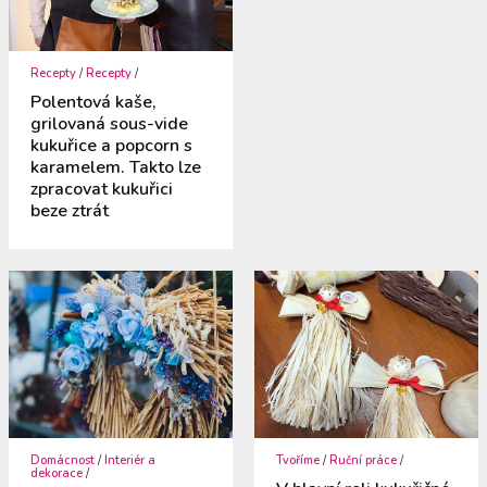
Recepty
/
Recepty
/
Polentová kaše,
grilovaná sous-vide
kukuřice a popcorn s
karamelem. Takto lze
zpracovat kukuřici
beze ztrát
Domácnost
/
Interiér a
Tvoříme
/
Ruční práce
/
dekorace
/