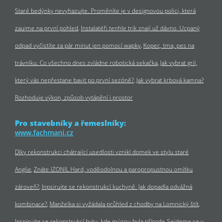
Staré bedýnky nevyhazujte. Proměníte je v designovou polici, která
zaujme na první pohled
Instalatéři tenhle trik znají už dávno. Ucpaný
odpad vyčistíte za pár minut jen pomocí wapky
Kopec, tma, pes na
trávníku. Co všechno dnes zvládne robotická sekačka
Jak vybrat gril,
který vás nepřestane bavit po první sezóně?
Jak vybrat krbová kamna?
Rozhoduje výkon, způsob vytápění i prostor
Pro stavebníky a řemeslníky:
www.fachmani.cz
Díky rekonstrukci chátrající usedlosti vznikl domek ve stylu staré
Anglie
Znáte IZONIL Hard, voděodolnou a paropropustnou omítku
zároveň?
Inpsirujte se rekonstrukcí kuchyně. Jak dopadla odvážná
kombinace?
Manželka si vyžádala průhled z chodby na Lomnický štít
Inspirujte se rekonstrukcí bytu, kde múzou byla příroda
Sejdeme se v