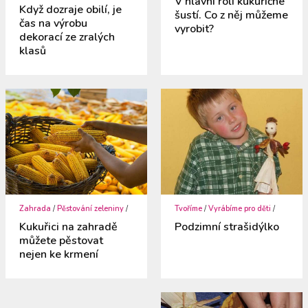
V hlavní roli kukuřičné
Když dozraje obilí, je
šustí. Co z něj můžeme
čas na výrobu
vyrobit?
dekorací ze zralých
klasů
Zahrada
/
Pěstování zeleniny
/
Tvoříme
/
Vyrábíme pro děti
/
Kukuřici na zahradě
Podzimní strašidýlko
můžete pěstovat
nejen ke krmení