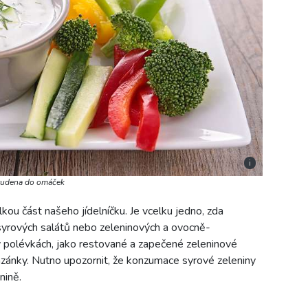
i
studena do omáček
lkou část našeho jídelníčku. Je vcelku jedno, zda
yrových salátů nebo zeleninových a ovocně-
v polévkách, jako restované a zapečené zeleninové
ánky. Nutno upozornit, že konzumace syrové zeleniny
nině.