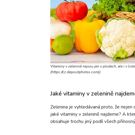
Vitaminy v zelenině nejsou jen v plodech, ale i v li
(https://cz.depositphotos.com))
Jaké vitaminy v zelenině najde
Zelenina je vyhledávaná proto, že nejen d
jaké vitaminy v zelenině najdeme? A kter
obsahuje trochu jiný podíl všech přínosný