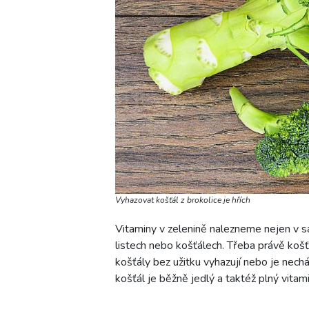
Vyhazovat košťál z brokolice je hřích
Vitaminy v zelenině nalezneme nejen v s
listech nebo košťálech. Třeba právě košť
košťály bez užitku vyhazují nebo je nech
košťál je běžně jedlý a taktéž plný vitam