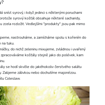
y?
dá sníst syrový, i když jedinci s některými poruchami
 protože syrový košťál obsahuje některé sacharidy,
 zcela rozložit. Vedlejšími "produkty" jsou pak mimo
upeme, nastrouháme, a zamícháme spolu s kořením do
 na tuku.
áčky, do nichž zeleninu mixujeme, zvládnou i uvařený
zpracováváme košťály stejně jako do polévek, kam
nu.
ly se hodí skvěle do jakéhokoliv čerstvého salátu
y. Zalijeme zálivkou nebo dochutíme majonézou.
tu Coleslaw.