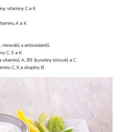
ny, vitaminy C a K
itaminu A a K
 minerálů a antioxidantů
ny C, E a K
 vitaminů A, B9 (kyseliny listové) a C
minu C, K a skupiny B