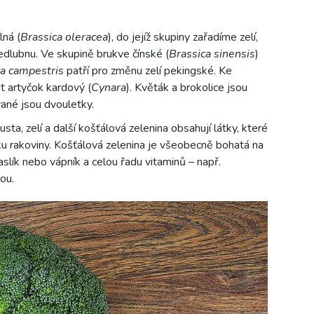
lná (
Brassica oleracea
), do jejíž skupiny zařadíme zelí,
kedlubnu. Ve skupině brukve čínské (
Brassica sinensis
)
ca campestris
patří pro změnu zelí pekingské. Ke
t artyčok kardový (
Cynara
). Květák a brokolice jsou
vané jsou dvouletky.
sta, zelí a další košťálová zelenina obsahují látky, které
u rakoviny. Košťálová zelenina je všeobecně bohatá na
draslík nebo vápník a celou řadu vitaminů – např.
ou.