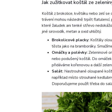
Jak zužitkovat košťál ze zelenin
Košťál z brokolice, květáku nebo zelí se 
trávení mohou následně trpět flatulencí,
které žaludek ani tenké střevo nedokážou
jiné sirovodík, metan a oxid uhličitý.
Brokolicové placky:
Košťály olo
těsta jako na bramboráky. Smažíme
Omáčky a polévky:
Zeleninové om
nebo podušený košťál. Do omáček 
přidáváme kořenovou a další zeleni
Salát:
Nastrouhané oloupané košťá
například místo strouhané kedlubn
Doporučujeme použít třeba do salá