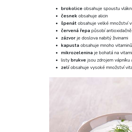
brokolice
obsahuje spoustu vlákni
česnek
obsahuje alicin
špenát
obsahuje velké množství v
červená řepa
působí antioxidačně
zázvor
je doslova nabitý živinami
kapusta
obsahuje mnoho vitaminů,
mikrozelenina
je bohatá na vitami
listy
brukve
jsou zdrojem vápníku a
zelí
obsahuje vysoké množství vita