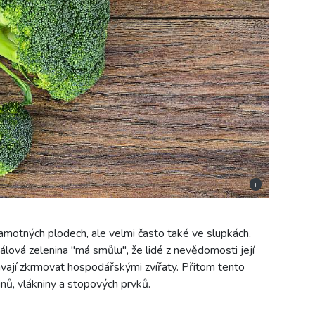
i
amotných plodech, ale velmi často také ve slupkách,
álová zelenina "má smůlu", že lidé z nevědomosti její
ávají zkrmovat hospodářskými zvířaty. Přitom tento
inů, vlákniny a stopových prvků.