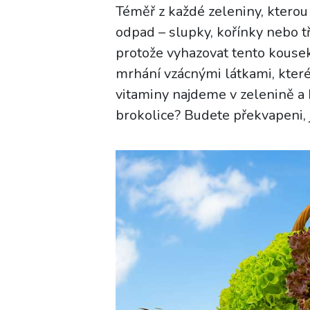
Téměř z každé zeleniny, ktero
odpad – slupky, kořínky nebo tř
protože vyhazovat tento kouse
mrhání vzácnými látkami, které 
vitaminy najdeme v zelenině a 
brokolice? Budete překvapeni, j