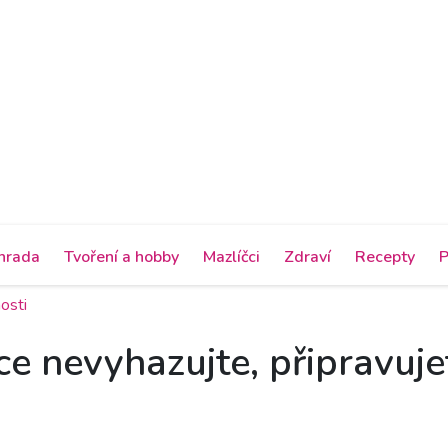
hrada
Tvoření a hobby
Mazlíčci
Zdraví
Recepty
P
osti
ce nevyhazujte, připravuje