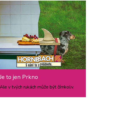
Je to jen Prkno
Ale v tvých rukách může být čímkoliv.