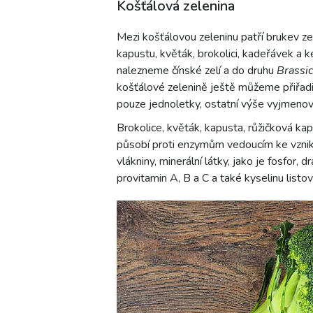
Košťálová zelenina
Mezi košťálovou zeleninu patří brukev ze
kapustu, květák, brokolici, kadeřávek a 
nalezneme čínské zelí a do druhu
Brassi
košťálové zelenině ještě můžeme přiřadi
pouze jednoletky, ostatní výše vyjmeno
Brokolice, květák, kapusta, růžičková kapu
působí proti enzymům vedoucím ke vznik
vlákniny, minerální látky, jako je fosfor, 
provitamin A, B a C a také kyselinu listov