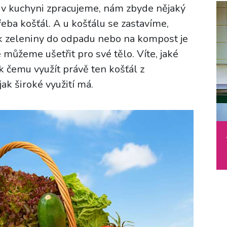
u v kuchyni zpracujeme, nám zbyde nějaký
eba košťál. A u košťálu se zastavíme,
k zeleniny do odpadu nebo na kompost je
můžeme ušetřit pro své tělo. Víte, jaké
k čemu využít právě ten košťál z
ak široké využití má.