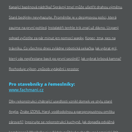
Kapající bazénová nádržka? Správný tmel může ušetřit drahou výměnu
Staré bedýnky nevyhazujte. Proměníte je v designovou polici, která
zaujme na první pohled
Instalatéři tenhle trik znají už dávno. Ucpaný
odpad vyčistíte za pár minut jen pomocí wapky
Kopec, tma, pes na
trávníku. Co všechno dnes zvládne robotická sekačka
Jak vybrat gril,
který vás nepřestane bavit po první sezóně?
Jak vybrat krbová kamna?
Rozhoduje výkon, způsob vytápění i prostor
Pro stavebníky a řemeslníky:
www.fachmani.cz
Díky rekonstrukci chátrající usedlosti vznikl domek ve stylu staré
Anglie
Znáte IZONIL Hard, voděodolnou a paropropustnou omítku
zároveň?
Inpsirujte se rekonstrukcí kuchyně. Jak dopadla odvážná