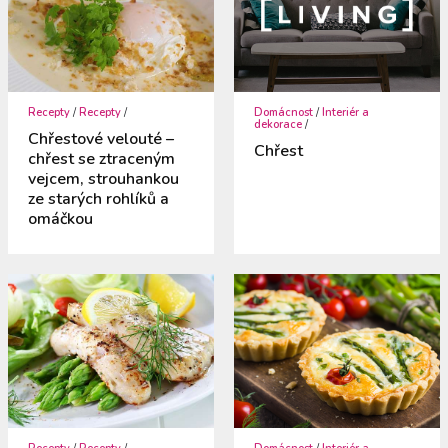
Recepty
/
Recepty
/
Domácnost
/
Interiér a
dekorace
/
Chřestové velouté –
Chřest
chřest se ztraceným
vejcem, strouhankou
ze starých rohlíků a
omáčkou