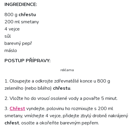
INGREDIENCE:
800 g
chřestu
200 ml smetany
4 vejce
sůl
barevný pepř
máslo
POSTUP PŘÍPRAVY:
reklama
1. Oloupejte a odkrojte zdřevnatělé konce u 800 g
zeleného (nebo bílého)
chřestu
.
2. Vložte ho do vroucí osolené vody a povařte 5 minut.
3.
Chřest
vyndejte, polovinu ho rozmixujte s 200 ml
smetany, vmíchejte 4 vejce, přidejte zbylý drobně nakrájený
chřest
, osolte a okořeňte barevným pepřem.