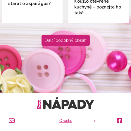
Kouzlo otevřené
starat o asparágus?
kuchyně – poznejte ho
také
Další podobný obsah
O webu
|
|