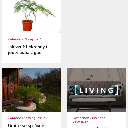
Zahrada
/
Pěstujeme
/
Jak využít okrasný i
jedlý asparágus
Zahrada
/
Katalog rostlin
/
Domácnost
/
Interiér a
dekorace
/
Umíte se správně