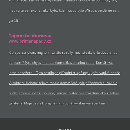
kombinace?
Manželka si vyžádala průhled z chodby na Lomnický štít
Inspirujte se rekonstrukcí bytu, kde múzou byla příroda
Sejdeme se v
garáži
Tajemství domova:
www.primanapady.cz
Rib eye, striploin, mignon… Znáte rozdíly mezi steaky?
Na dovolenou
se psem? Tyto chyby mohou zkomplikovat celou cestu
Komáři vás
letos nesežerou. Tyto rostliny a přírodní triky fungují překvapivě dobře
Vyrobte si šlehané tělové máslo doma: Stačí pár přírodních surovin a
bude jemnější než kupované
Domácí pistáciová zmrzlina jako z italské
gelaterie
Moje cesta k originálním ručně vyráběným šperkům
reklama