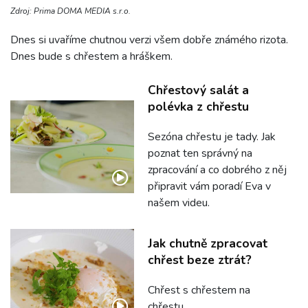
Zdroj: Prima DOMA MEDIA s.r.o.
Dnes si uvaříme chutnou verzi všem dobře známého rizota.
Dnes bude s chřestem a hráškem.
Chřestový salát a
polévka z chřestu
Sezóna chřestu je tady. Jak
poznat ten správný na
zpracování a co dobrého z něj
připravit vám poradí Eva v
našem videu.
Jak chutně zpracovat
chřest beze ztrát?
Chřest s chřestem na
chřestu