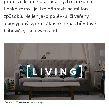
proto, že kromě blahodárných účinků na
lidské zdraví, jej lze připravit na milion
způsobů. Ne jen jako polévku, či vařený
a posypaný sýrem. Zkuste třeba chřestové
bábovičky, jsou vynikající…
i
Recepty: Chřestové bábovičky