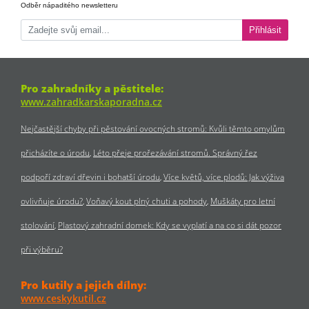
Odběr nápaditého newsletteru
Přihlásit
Pro zahradníky a pěstitele:
www.zahradkarskaporadna.cz
Nejčastější chyby při pěstování ovocných stromů: Kvůli těmto omylům
přicházíte o úrodu
Léto přeje prořezávání stromů. Správný řez
podpoří zdraví dřevin i bohatší úrodu
Více květů, více plodů: Jak výživa
ovlivňuje úrodu?
Voňavý kout plný chuti a pohody
Muškáty pro letní
stolování
Plastový zahradní domek: Kdy se vyplatí a na co si dát pozor
při výběru?
Pro kutily a jejich dílny:
www.ceskykutil.cz