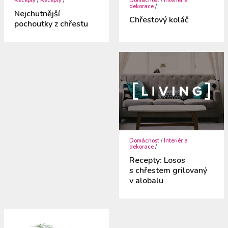
Recepty
/
Recepty
/
Domácnost
/
Interiér a
dekorace
/
Nejchutnější
Chřestový koláč
pochoutky z chřestu
Domácnost
/
Interiér a
dekorace
/
Recepty: Losos
s chřestem grilovaný
v alobalu