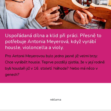
Uspořádaná dílna a klid při práci. Přesně to
potřebuje Antonia Meyerová, když vyrábí
housle, violoncella a violy.
Pro Antonii Meyerovou bylo jedno jasné již velmi brzy:
Chce vyrábět housle. Teprve později zjistila, že v její rodině
byli houslaři již v 16. století. Náhoda? Nebo má něco v
genech?
reklama