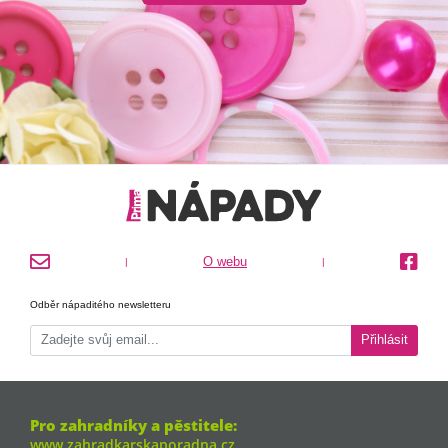
O webu
|
|
Odběr nápaditého newsletteru
Přihlásit
Pro zahradníky a pěstitele:
www.zahradkarskaporadna.cz