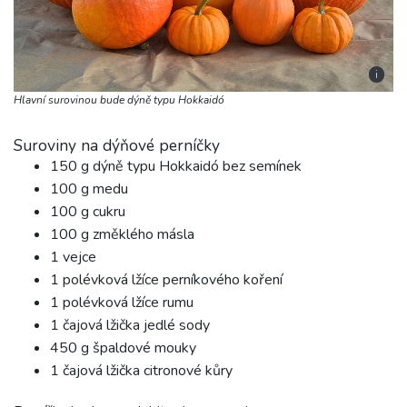
i
Hlavní surovinou bude dýně typu Hokkaidó
Suroviny na dýňové perníčky
150 g dýně typu Hokkaidó bez semínek
100 g medu
100 g cukru
100 g změklého másla
1 vejce
1 polévková lžíce perníkového koření
1 polévková lžíce rumu
1 čajová lžička jedlé sody
450 g špaldové mouky
1 čajová lžička citronové kůry