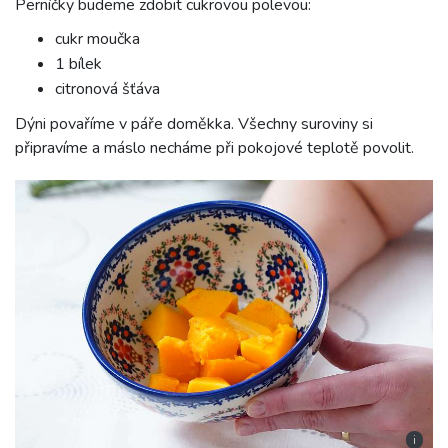
Perníčky budeme zdobit cukrovou polevou:
cukr moučka
1 bílek
citronová šťáva
Dýni povaříme v páře doměkka. Všechny suroviny si
připravíme a máslo necháme při pokojové teplotě povolit.
i