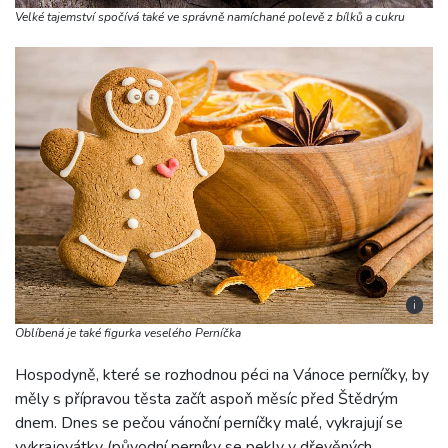
Velké tajemství spočívá také ve správně namíchané polevě z bílků a cukru
i
Oblíbená je také figurka veselého Perníčka
Hospodyně, které se rozhodnou péci na Vánoce perníčky, by
měly s přípravou těsta začít aspoň měsíc před Štědrým
dnem. Dnes se pečou vánoční perníčky malé, vykrajují se
vykrajovátky (původní perníky se pekly v dřevěných