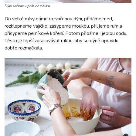
Dýni vaříme v páře doměkka
Do velké mísy dáme rozvařenou dýni, přidáme med,
rozklepneme vajíčko, zasypeme moukou, přilijeme rum a
přisypeme perníkové koření. Potom přidáme i jedlou sodu.
Těsto je lepší zpracovávat rukou, aby se dýně opravdu
dobře rozmačkala.