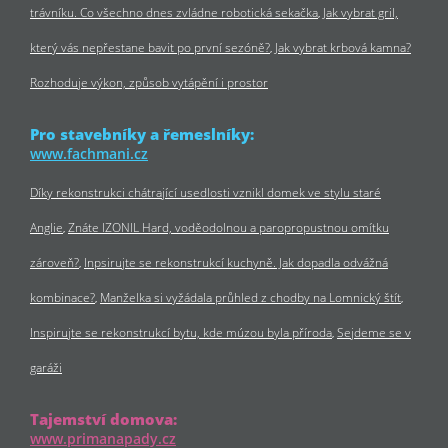
trávníku. Co všechno dnes zvládne robotická sekačka
Jak vybrat gril,
který vás nepřestane bavit po první sezóně?
Jak vybrat krbová kamna?
Rozhoduje výkon, způsob vytápění i prostor
Pro stavebníky a řemeslníky:
www.fachmani.cz
Díky rekonstrukci chátrající usedlosti vznikl domek ve stylu staré
Anglie
Znáte IZONIL Hard, voděodolnou a paropropustnou omítku
zároveň?
Inpsirujte se rekonstrukcí kuchyně. Jak dopadla odvážná
kombinace?
Manželka si vyžádala průhled z chodby na Lomnický štít
Inspirujte se rekonstrukcí bytu, kde múzou byla příroda
Sejdeme se v
garáži
Tajemství domova:
www.primanapady.cz