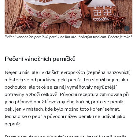
i
Pečení vánočních perníčků patří k našim dlouholetým tradicím. Pečete je také?
Pečení vánočních perníčků
Nejen u nás, ale i v dalších evropských (zejména hanzovních)
městech se od pradávna pekl perník. Ten sloužil nejen jako
pochoutka, ale také se za něj vyměňovaly nejrůznější
potraviny a zboží celkově. Původní receptura zahrnovala při
jeho přípravě použití cizokrajného koření, proto se perník
pekl jen v místech, kde bylo možno toto koření sehnat.
Jednalo se o pepř a původní název perníku se udával jako
peprník.