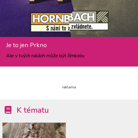
Je to jen Prkno
Ale v tvých rukách může být čímkoliv.
reklama
K tématu