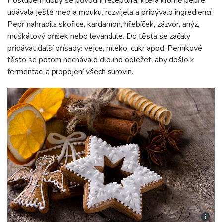
Postupem doby se původní receptura, která kromě pepře
udávala ještě med a mouku, rozvíjela a přibývalo ingrediencí.
Pepř nahradila skořice, kardamon, hřebíček, zázvor, anýz,
muškátový oříšek nebo levandule. Do těsta se začaly
přidávat další přísady: vejce, mléko, cukr apod. Perníkové
těsto se potom nechávalo dlouho odležet, aby došlo k
fermentaci a propojení všech surovin.
i