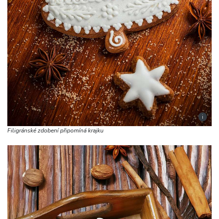
i
Filigránské zdobení připomíná krajku