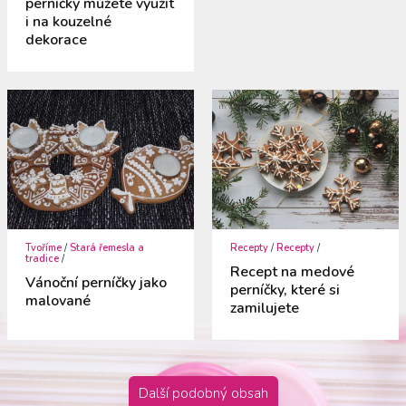
perníčky můžete využít
i na kouzelné
dekorace
Tvoříme
/
Stará řemesla a
Recepty
/
Recepty
/
tradice
/
Recept na medové
Vánoční perníčky jako
perníčky, které si
malované
zamilujete
Další podobný obsah