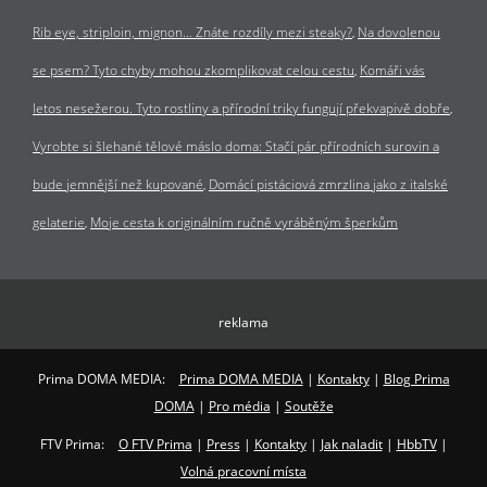
Rib eye, striploin, mignon… Znáte rozdíly mezi steaky?
Na dovolenou
se psem? Tyto chyby mohou zkomplikovat celou cestu
Komáři vás
letos nesežerou. Tyto rostliny a přírodní triky fungují překvapivě dobře
Vyrobte si šlehané tělové máslo doma: Stačí pár přírodních surovin a
bude jemnější než kupované
Domácí pistáciová zmrzlina jako z italské
gelaterie
Moje cesta k originálním ručně vyráběným šperkům
reklama
Prima DOMA MEDIA:
Prima DOMA MEDIA
|
Kontakty
|
Blog Prima
DOMA
|
Pro média
|
Soutěže
FTV Prima:
O FTV Prima
|
Press
|
Kontakty
|
Jak naladit
|
HbbTV
|
Volná pracovní místa