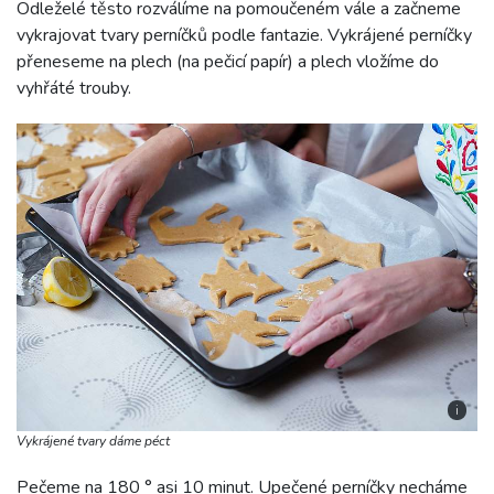
Odleželé těsto rozválíme na pomoučeném vále a začneme
vykrajovat tvary perníčků podle fantazie. Vykrájené perníčky
přeneseme na plech (na pečicí papír) a plech vložíme do
vyhřáté trouby.
i
Vykrájené tvary dáme péct
Pečeme na 180 ° asi 10 minut. Upečené perníčky necháme