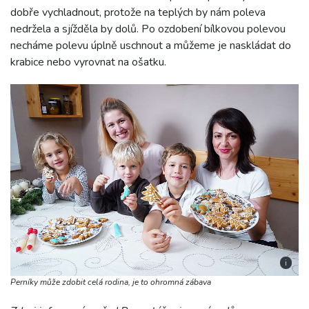
dobře vychladnout, protože na teplých by nám poleva
nedržela a sjížděla by dolů. Po ozdobení bílkovou polevou
necháme polevu úplně uschnout a můžeme je naskládat do
krabice nebo vyrovnat na ošatku.
i
Perníky může zdobit celá rodina, je to ohromná zábava