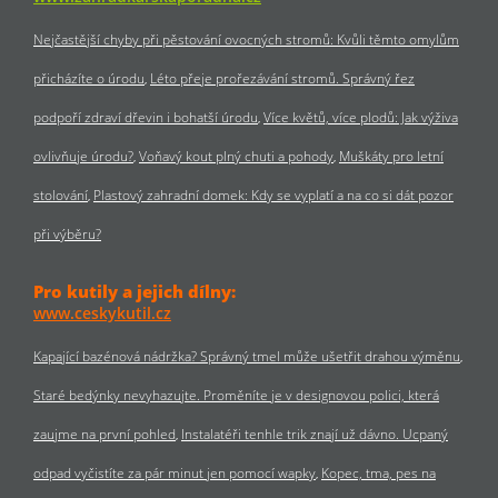
Nejčastější chyby při pěstování ovocných stromů: Kvůli těmto omylům
přicházíte o úrodu
Léto přeje prořezávání stromů. Správný řez
podpoří zdraví dřevin i bohatší úrodu
Více květů, více plodů: Jak výživa
ovlivňuje úrodu?
Voňavý kout plný chuti a pohody
Muškáty pro letní
stolování
Plastový zahradní domek: Kdy se vyplatí a na co si dát pozor
při výběru?
Pro kutily a jejich dílny:
www.ceskykutil.cz
Kapající bazénová nádržka? Správný tmel může ušetřit drahou výměnu
Staré bedýnky nevyhazujte. Proměníte je v designovou polici, která
zaujme na první pohled
Instalatéři tenhle trik znají už dávno. Ucpaný
odpad vyčistíte za pár minut jen pomocí wapky
Kopec, tma, pes na