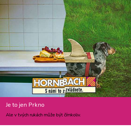
Je to jen Prkno
Ale v tvých rukách může být čímkoliv.