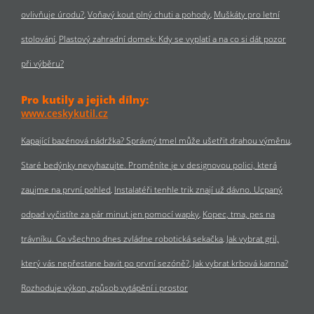
ovlivňuje úrodu?
Voňavý kout plný chuti a pohody
Muškáty pro letní
stolování
Plastový zahradní domek: Kdy se vyplatí a na co si dát pozor
při výběru?
Pro kutily a jejich dílny:
www.ceskykutil.cz
Kapající bazénová nádržka? Správný tmel může ušetřit drahou výměnu
Staré bedýnky nevyhazujte. Proměníte je v designovou polici, která
zaujme na první pohled
Instalatéři tenhle trik znají už dávno. Ucpaný
odpad vyčistíte za pár minut jen pomocí wapky
Kopec, tma, pes na
trávníku. Co všechno dnes zvládne robotická sekačka
Jak vybrat gril,
který vás nepřestane bavit po první sezóně?
Jak vybrat krbová kamna?
Rozhoduje výkon, způsob vytápění i prostor