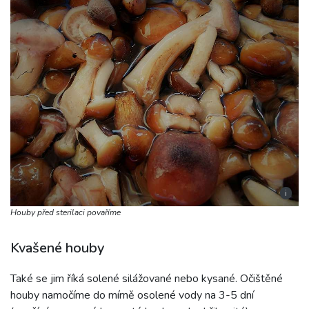
i
Houby před sterilaci povaříme
Kvašené houby
Také se jim říká solené silážované nebo kysané. Očištěné
houby namočíme do mírně osolené vody na 3-5 dní