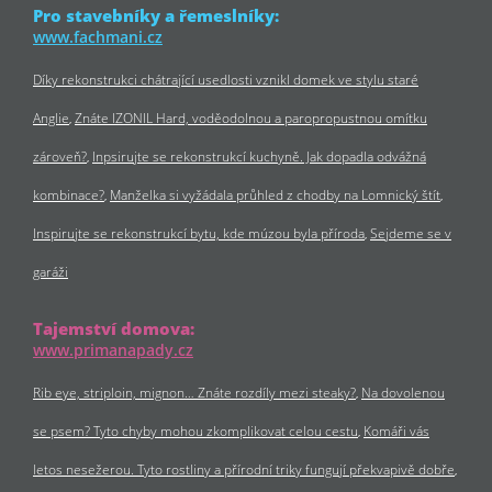
Pro stavebníky a řemeslníky:
www.fachmani.cz
Díky rekonstrukci chátrající usedlosti vznikl domek ve stylu staré
Anglie
Znáte IZONIL Hard, voděodolnou a paropropustnou omítku
zároveň?
Inpsirujte se rekonstrukcí kuchyně. Jak dopadla odvážná
kombinace?
Manželka si vyžádala průhled z chodby na Lomnický štít
Inspirujte se rekonstrukcí bytu, kde múzou byla příroda
Sejdeme se v
garáži
Tajemství domova:
www.primanapady.cz
Rib eye, striploin, mignon… Znáte rozdíly mezi steaky?
Na dovolenou
se psem? Tyto chyby mohou zkomplikovat celou cestu
Komáři vás
letos nesežerou. Tyto rostliny a přírodní triky fungují překvapivě dobře