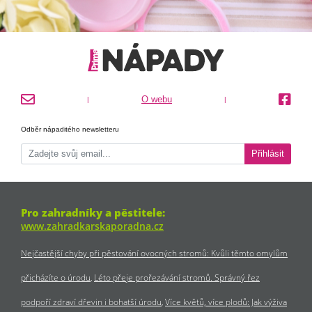
O webu
|
|
Odběr nápaditého newsletteru
Přihlásit
Pro zahradníky a pěstitele:
www.zahradkarskaporadna.cz
Nejčastější chyby při pěstování ovocných stromů: Kvůli těmto omylům
přicházíte o úrodu
Léto přeje prořezávání stromů. Správný řez
podpoří zdraví dřevin i bohatší úrodu
Více květů, více plodů: Jak výživa