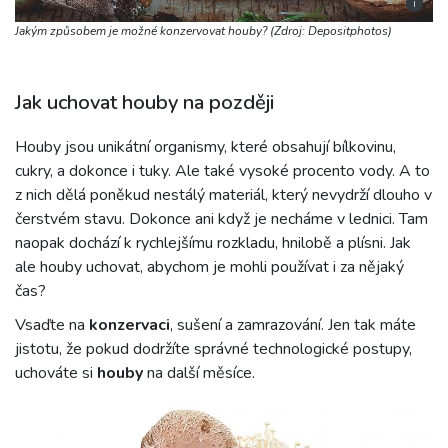
i
Jakým způsobem je možné konzervovat houby? (Zdroj: Depositphotos)
Jak uchovat houby na později
Houby jsou unikátní organismy, které obsahují bílkovinu,
cukry, a dokonce i tuky. Ale také vysoké procento vody. A to
z nich dělá poněkud nestálý materiál, který nevydrží dlouho v
čerstvém stavu. Dokonce ani když je necháme v lednici. Tam
naopak dochází k rychlejšímu rozkladu, hnilobě a plísni. Jak
ale houby uchovat, abychom je mohli používat i za nějaký
čas?
Vsaďte na
konzervaci
, sušení a zamrazování. Jen tak máte
jistotu, že pokud dodržíte správné technologické postupy,
uchováte si
houby
na další měsíce.