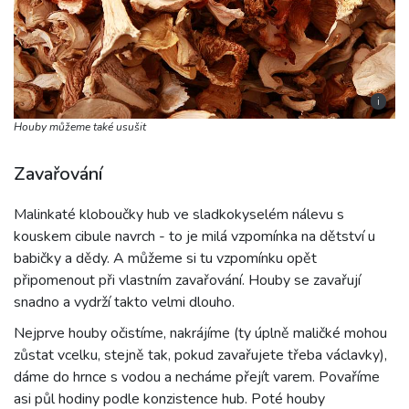
i
Houby můžeme také usušit
Zavařování
Malinkaté kloboučky hub ve sladkokyselém nálevu s
kouskem cibule navrch - to je milá vzpomínka na dětství u
babičky a dědy. A můžeme si tu vzpomínku opět
připomenout při vlastním zavařování. Houby se zavařují
snadno a vydrží takto velmi dlouho.
Nejprve houby očistíme, nakrájíme (ty úplně maličké mohou
zůstat vcelku, stejně tak, pokud zavařujete třeba václavky),
dáme do hrnce s vodou a necháme přejít varem. Povaříme
asi půl hodiny podle konzistence hub. Poté houby