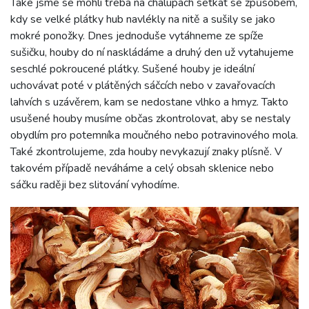
Také jsme se mohli třeba na chalupách setkat se způsobem,
kdy se velké plátky hub navlékly na nitě a sušily se jako
mokré ponožky. Dnes jednoduše vytáhneme ze spíže
sušičku, houby do ní naskládáme a druhý den už vytahujeme
seschlé pokroucené plátky. Sušené houby je ideální
uchovávat poté v plátěných sáčcích nebo v zavařovacích
lahvích s uzávěrem, kam se nedostane vlhko a hmyz. Takto
usušené houby musíme občas zkontrolovat, aby se nestaly
obydlím pro potemníka moučného nebo potravinového mola.
Také zkontrolujeme, zda houby nevykazují znaky plísně. V
takovém případě neváháme a celý obsah sklenice nebo
sáčku raději bez slitování vyhodíme.