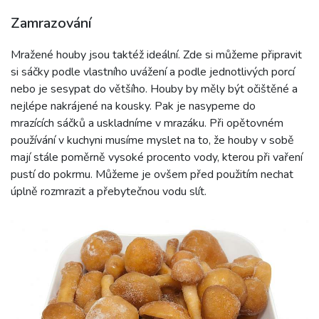
Zamrazování
Mražené houby jsou taktéž ideální. Zde si můžeme připravit
si sáčky podle vlastního uvážení a podle jednotlivých porcí
nebo je sesypat do většího. Houby by měly být očištěné a
nejlépe nakrájené na kousky. Pak je nasypeme do
mrazících sáčků a uskladníme v mrazáku. Při opětovném
používání v kuchyni musíme myslet na to, že houby v sobě
mají stále poměrně vysoké procento vody, kterou při vaření
pustí do pokrmu. Můžeme je ovšem před použitím nechat
úplně rozmrazit a přebytečnou vodu slít.