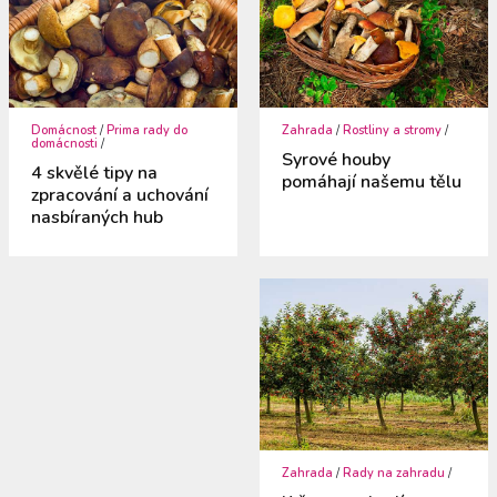
Domácnost
/
Prima rady do
Zahrada
/
Rostliny a stromy
/
domácnosti
/
Syrové houby
4 skvělé tipy na
pomáhají našemu tělu
zpracování a uchování
nasbíraných hub
Zahrada
/
Rady na zahradu
/