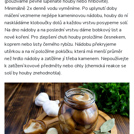
(používáme pevné lupenaté houby nebo hřibovité).
Minimálně 2x denně vodu vyměníme. Po uplynutí doby
máčení vezmeme nejlépe kameninovou nádobu, houby do ní
naskládáme kloboučky dolů a každou vrstvu posypeme solí.
Na dno nádoby a na poslední vrstvu dáme bobkový list a
nové koření. Pro zlepšení chuti houby proložíme česnekem,
koprem nebo listy černého rybízu. Nádobu překryjeme
utěrkou a na ní položíme pokličku, která má menší průměr
než hrdlo nádoby a zatížíme jí třeba kamenem. Nepoužívejte
k zatížení kovové předměty nebo cihly (chemická reakce se
solí by houby znehodnotila).