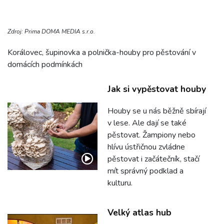
Zdroj: Prima DOMA MEDIA s.r.o.
Korálovec, šupinovka a polnička-houby pro pěstování v
domácích podmínkách
Jak si vypěstovat houby
Houby se u nás běžně sbírají
v lese. Ale dají se také
pěstovat. Žampiony nebo
hlívu ústřičnou zvládne
pěstovat i začátečník, stačí
mít správný podklad a
kulturu.
Velký atlas hub