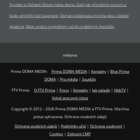
Vyrobte si šlehané tělové máslo doma: Stačí pár přírodních surovin a
bude jemnější než kupované
Domácí pistáciová zmrzlina jako z italské
gelaterie
Moje cesta k originálním ručně vyráběným šperkům
reklama
Prima DOMA MEDIA:
Prima DOMA MEDIA
|
Kontakty
|
Blog Prima
DOMA
|
Pro média
|
Soutěže
FTV Prima:
O FTV Prima
|
Press
|
Kontakty
|
Jak naladit
|
HbbTV
|
Volná pracovní místa
Copyright © 2012 – 2026 Prima DOMA MEDIA a FTV Prima. Všechna
práva vyhrazena. Ochrana osobních údajů
Ochrana osobních údajů
|
Podmínky užití
|
Ochrana soukromí
|
Cookies
|
Zobrazit CMP