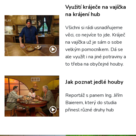
Využití kráječe na vajíčka
na krájení hub
Všichni si rádi usnadňujeme
věci, co nejvíce to jde. Kráječ
na vajíčka už je sám o sobe
velkým pomocníkem. Dá se
ale využít i na jiné potraviny a
to třeba na obyčejné houby.
Jak poznat jedlé houby
Reportáž s panem Ing. Jiřím
Baierem, který do studia
přinesl různé druhy hub