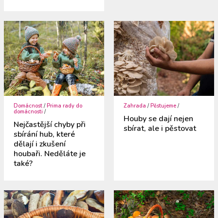
Domácnost
/
Prima rady do
Zahrada
/
Pěstujeme
/
domácnosti
/
Houby se dají nejen
Nejčastější chyby při
sbírat, ale i pěstovat
sbírání hub, které
dělají i zkušení
houbaři. Neděláte je
také?