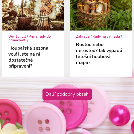
Domácnost
/
Prima rady do
Zahrada
/
Rady na zahradu
/
domácnosti
/
Rostou nebo
Houbařská sezóna
nerostou? Jak vypadá
volá! Jste na ni
letošní houbová
dostatečně
mapa?
připraveni?
Další podobný obsah