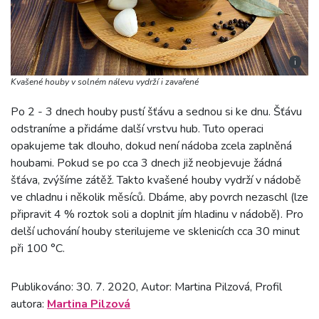
i
Kvašené houby v solném nálevu vydrží i zavařené
Po 2 - 3 dnech houby pustí šťávu a sednou si ke dnu. Šťávu
odstraníme a přidáme další vrstvu hub. Tuto operaci
opakujeme tak dlouho, dokud není nádoba zcela zaplněná
houbami. Pokud se po cca 3 dnech již neobjevuje žádná
šťáva, zvýšíme zátěž. Takto kvašené houby vydrží v nádobě
ve chladnu i několik měsíců. Dbáme, aby povrch nezaschl (lze
připravit 4 % roztok soli a doplnit jím hladinu v nádobě). Pro
delší uchování houby sterilujeme ve sklenicích cca 30 minut
při 100 °C.
Publikováno: 30. 7. 2020, Autor: Martina Pilzová, Profil
autora:
Martina Pilzová