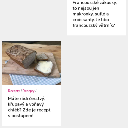
Francouzské zákusky,
to nejsou jen
makronky, suflé a
croissanty. Je libo
francouzský větrník?
Recepty
/
Recepty
/
Máte rádi čerstvý,
křupavý a voňavý
chléb? Zde je recept i
s postupem!