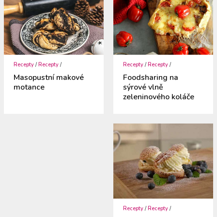
Recepty
/
Recepty
/
Recepty
/
Recepty
/
Masopustní makové
Foodsharing na
motance
sýrové vlně
zeleninového koláče
Recepty
/
Recepty
/