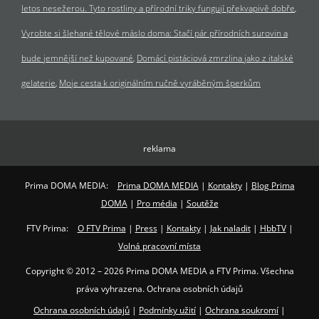
letos nesežerou. Tyto rostliny a přírodní triky fungují překvapivě dobře
Vyrobte si šlehané tělové máslo doma: Stačí pár přírodních surovin a
bude jemnější než kupované
Domácí pistáciová zmrzlina jako z italské
gelaterie
Moje cesta k originálním ručně vyráběným šperkům
reklama
Prima DOMA MEDIA:
Prima DOMA MEDIA
|
Kontakty
|
Blog Prima
DOMA
|
Pro média
|
Soutěže
FTV Prima:
O FTV Prima
|
Press
|
Kontakty
|
Jak naladit
|
HbbTV
|
Volná pracovní místa
Copyright © 2012 – 2026 Prima DOMA MEDIA a FTV Prima. Všechna
práva vyhrazena. Ochrana osobních údajů
Ochrana osobních údajů
|
Podmínky užití
|
Ochrana soukromí
|