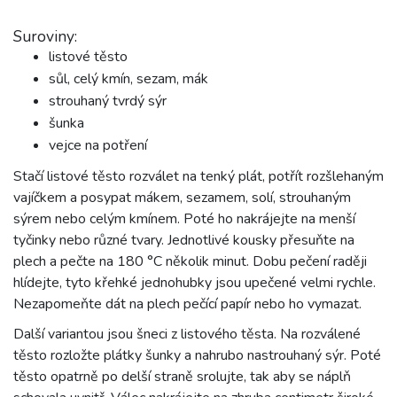
Suroviny:
listové těsto
sůl, celý kmín, sezam, mák
strouhaný tvrdý sýr
šunka
vejce na potření
Stačí listové těsto rozválet na tenký plát, potřít rozšlehaným
vajíčkem a posypat mákem, sezamem, solí, strouhaným
sýrem nebo celým kmínem. Poté ho nakrájejte na menší
tyčinky nebo různé tvary. Jednotlivé kousky přesuňte na
plech a pečte na 180 °C několik minut. Dobu pečení raději
hlídejte, tyto křehké jednohubky jsou upečené velmi rychle.
Nezapomeňte dát na plech pečící papír nebo ho vymazat.
Další variantou jsou šneci z listového těsta. Na rozválené
těsto rozložte plátky šunky a nahrubo nastrouhaný sýr. Poté
těsto opatrně po delší straně srolujte, tak aby se náplň