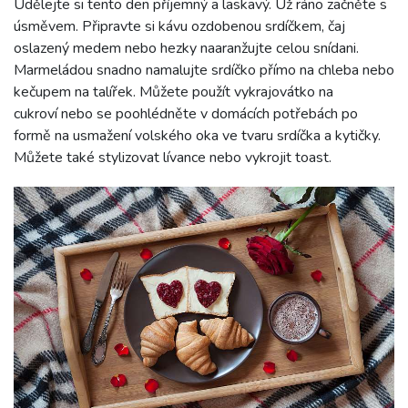
Udělejte si tento den příjemný a laskavý. Už ráno začněte s
úsměvem. Připravte si kávu ozdobenou srdíčkem, čaj
oslazený medem nebo hezky naaranžujte celou snídani.
Marmeládou snadno namalujte srdíčko přímo na chleba nebo
kečupem na talířek. Můžete použít vykrajovátko na
cukroví nebo se poohlédněte v domácích potřebách po
formě na usmažení volského oka ve tvaru srdíčka a kytičky.
Můžete také stylizovat lívance nebo vykrojit toast.