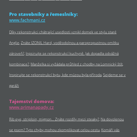
Pro stavebníky a řemeslníky:
www.fachmani.cz
Díky rekonstrukci chátrající usedlosti vznikl domek ve stylu staré
Anglie
Znáte IZONIL Hard, voděodolnou a paropropustnou omítku
zároveň?
Inpsirujte se rekonstrukcí kuchyně. Jak dopadla odvážná
kombinace?
Manželka si vyžádala průhled z chodby na Lomnický štít
Inspirujte se rekonstrukcí bytu, kde múzou byla příroda
Sejdeme se v
garáži
Tajemství domova:
www.primanapady.cz
Rib eye, striploin, mignon… Znáte rozdíly mezi steaky?
Na dovolenou
se psem? Tyto chyby mohou zkomplikovat celou cestu
Komáři vás