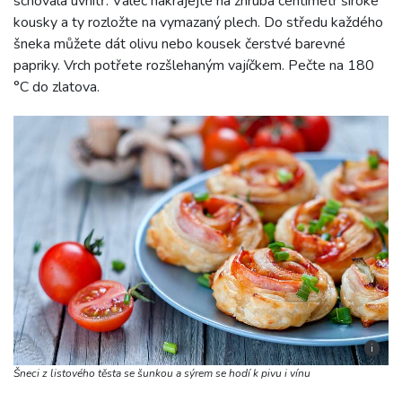
schovala uvnitř. Válec nakrájejte na zhruba centimetr široké
kousky a ty rozložte na vymazaný plech. Do středu každého
šneka můžete dát olivu nebo kousek čerstvé barevné
papriky. Vrch potřete rozšlehaným vajíčkem. Pečte na 180
°C do zlatova.
i
Šneci z listového těsta se šunkou a sýrem se hodí k pivu i vínu