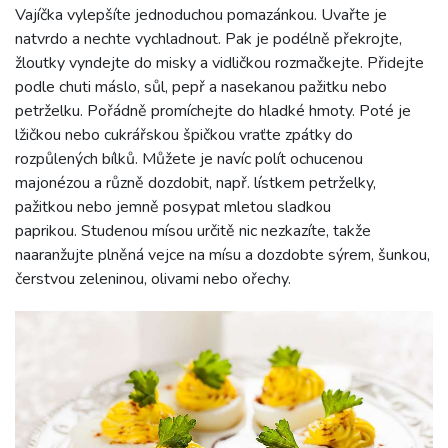
Vajíčka vylepšíte jednoduchou pomazánkou. Uvařte je
natvrdo a nechte vychladnout. Pak je podélně překrojte,
žloutky vyndejte do misky a vidličkou rozmačkejte. Přidejte
podle chuti máslo, sůl, pepř a nasekanou pažitku nebo
petrželku. Pořádně promíchejte do hladké hmoty. Poté je
lžičkou nebo cukrářskou špičkou vraťte zpátky do
rozpůlených bílků. Můžete je navíc polít ochucenou
majonézou a různě dozdobit, např. lístkem petrželky,
pažitkou nebo jemně posypat mletou sladkou
paprikou. Studenou mísou určitě nic nezkazíte, takže
naaranžujte plněná vejce na mísu a dozdobte sýrem, šunkou,
čerstvou zeleninou, olivami nebo ořechy.