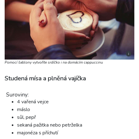
i
Pomocí šablony vytvoříte srdíčko i na domácím cappuccinu
Studená mísa a plněná vajíčka
Suroviny:
4 vařená vejce
máslo
sůl, pepř
sekaná pažitka nebo petrželka
majonéza s příchutí