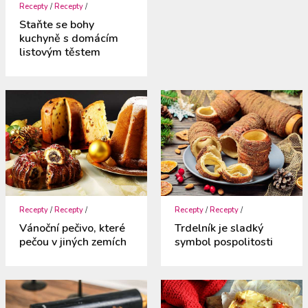
Recepty
/
Recepty
/
Staňte se bohy
kuchyně s domácím
listovým těstem
Recepty
/
Recepty
/
Recepty
/
Recepty
/
Vánoční pečivo, které
Trdelník je sladký
pečou v jiných zemích
symbol pospolitosti