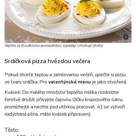
i
Vajíčka se žloutkovou pomazánkou vypadají i chutnají skvěle
Srdíčková pizza hvězdou večera
Pokud chcete teplou a zamilovanou večeři, upečte si pizzu
ve tvaru srdíčka. Pro
valentýnské menu
je jako stvořená.
Kvásek
: Do malého množství teplého mléka rozdrobte
čerstvé droždí, přisypte čajovou lžičku krupicového cukru,
promíchejte a nechte pod utěrkou pracovat. Až se vytvoří
nadýchaná pěna, máte kvásek připravený.
Těsto: