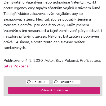
Den svatého Valentýna, nebo jednoduše Valentýn, vznikl
podle legendy díky tajným sňatkům vojáků v dávném Římě.
Tehdejší vládce zakazoval svým vojákům, aby se
zasnubovali a ženili. Nechtěl, aby se poutali k ženám a
rodinám a odmítali pak odejít do války. Kněz jménem
Valentýn s tím nesouhlasil a tajně zamilované páry oddával, i
navzdory přísnému zákazu. Nakonec byl zatčen a popraven
právě 14. února, a proto tento den slavíme svátek
zamilovaných.
Publikováno: 4. 2. 2020, Autor: Silva Pokorná, Profil autora:
Silva Pokorná
Diskuze
0
Vstoupit do diskuze