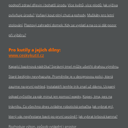
podpoří zdraví dřevin i bohatší úrodu
Více květů, více plodů: Jak výživa
ovlivňuje úrodu?
Voňavý kout plný chuti a pohody
Muškáty pro letní
stolování
Plastový zahradní domek: Kdy se vyplatí a na co si dát pozor
při výběru?
Pro kutily a jejich dílny:
www.ceskykutil.cz
Kapající bazénová nádržka? Správný tmel může ušetřit drahou výměnu
Staré bedýnky nevyhazujte. Proměníte je v designovou polici, která
zaujme na první pohled
Instalatéři tenhle trik znají už dávno. Ucpaný
odpad vyčistíte za pár minut jen pomocí wapky
Kopec, tma, pes na
trávníku. Co všechno dnes zvládne robotická sekačka
Jak vybrat gril,
který vás nepřestane bavit po první sezóně?
Jak vybrat krbová kamna?
Rozhoduje výkon, způsob vytápění i prostor