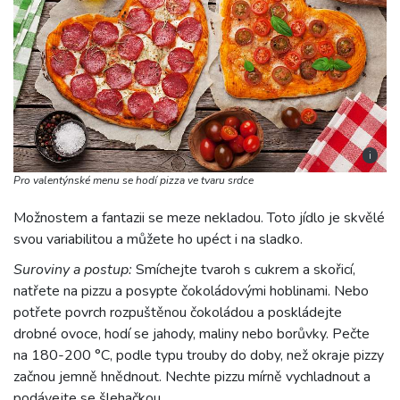
i
Pro valentýnské menu se hodí pizza ve tvaru srdce
Možnostem a fantazii se meze nekladou. Toto jídlo je skvělé
svou variabilitou a můžete ho upéct i na sladko.
Suroviny a postup:
Smíchejte tvaroh s cukrem a skořicí,
natřete na pizzu a posypte čokoládovými hoblinami. Nebo
potřete povrch rozpuštěnou čokoládou a poskládejte
drobné ovoce, hodí se jahody, maliny nebo borůvky. Pečte
na 180-200 °C, podle typu trouby do doby, než okraje pizzy
začnou jemně hnědnout. Nechte pizzu mírně vychladnout a
podávejte se šlehačkou.