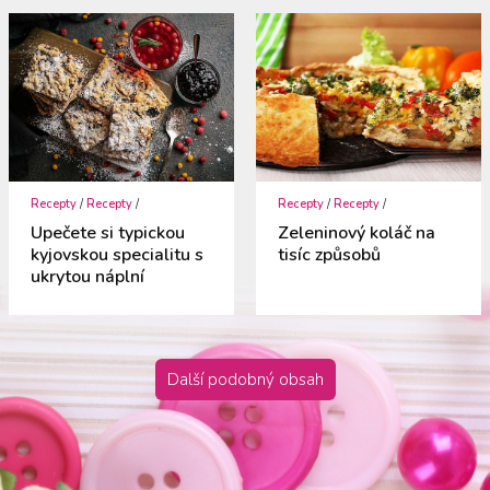
Recepty
/
Recepty
/
Recepty
/
Recepty
/
Upečete si typickou
Zeleninový koláč na
kyjovskou specialitu s
tisíc způsobů
ukrytou náplní
Další podobný obsah