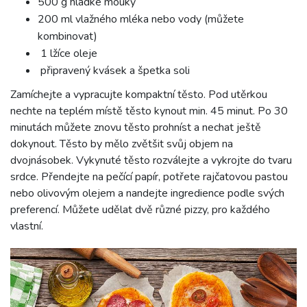
500 g hladké mouky
200 ml vlažného mléka nebo vody (můžete
kombinovat)
1 lžíce oleje
připravený kvásek a špetka soli
Zamíchejte a vypracujte kompaktní těsto. Pod utěrkou
nechte na teplém místě těsto kynout min. 45 minut. Po 30
minutách můžete znovu těsto prohníst a nechat ještě
dokynout. Těsto by mělo zvětšit svůj objem na
dvojnásobek. Vykynuté těsto rozválejte a vykrojte do tvaru
srdce. Přendejte na pečící papír, potřete rajčatovou pastou
nebo olivovým olejem a nandejte ingredience podle svých
preferencí. Můžete udělat dvě různé pizzy, pro každého
vlastní.