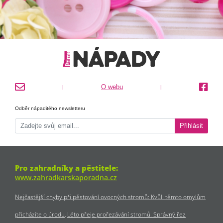
O webu
|
|
Odběr nápaditého newsletteru
Přihlásit
Pro zahradníky a pěstitele:
www.zahradkarskaporadna.cz
Nejčastější chyby při pěstování ovocných stromů: Kvůli těmto omylům
přicházíte o úrodu
Léto přeje prořezávání stromů. Správný řez