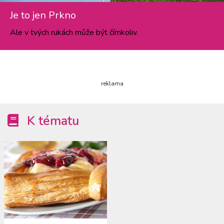
Je to jen Prkno
Ale v tvých rukách může být čímkoliv.
reklama
K tématu