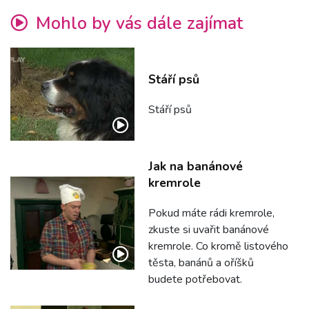
Mohlo by vás dále zajímat
Stáří psů
Stáří psů
Jak na banánové
kremrole
Pokud máte rádi kremrole,
zkuste si uvařit banánové
kremrole. Co kromě listového
těsta, banánů a oříšků
budete potřebovat.