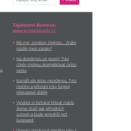
Přihlásit
Tajemství domova:
www.primanapady.cz
Rib eye, striploin, mignon… Znáte
rozdíly mezi steaky?
Na dovolenou se psem? Tyto
chyby mohou zkomplikovat celou
ou
cestu
Komáři vás letos nesežerou. Tyto
rostliny a přírodní triky fungují
překvapivě dobře
Vyrobte si šlehané tělové máslo
doma: Stačí pár přírodních
surovin a bude jemnější než
kupované
Domácí pistáciová zmrzlina jako z