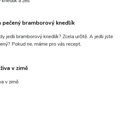
knedlík a zelí.
a pečený bramborový knedlík
y jedli bramborový knedlík? Zcela určitě. A jedli jste
čený? Pokud ne, máme pro vás recept.
živa v zimě
va v zimě