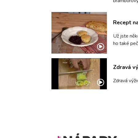
bramborový 
Recept n
Už jste někd
ho také pe
Zdravá vý
Zdravá výži