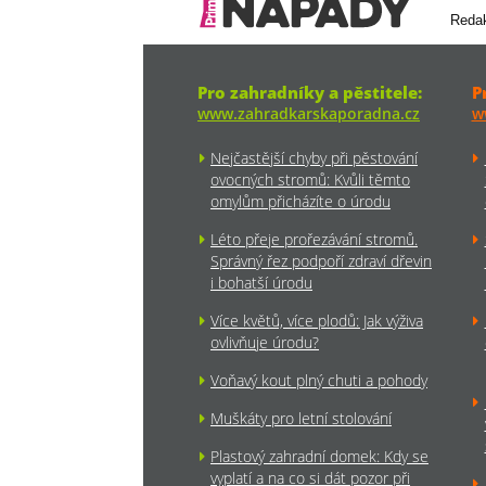
Reda
Pro zahradníky a pěstitele:
P
www.zahradkarskaporadna.cz
w
Nejčastější chyby při pěstování
ovocných stromů: Kvůli těmto
omylům přicházíte o úrodu
Léto přeje prořezávání stromů.
Správný řez podpoří zdraví dřevin
i bohatší úrodu
Více květů, více plodů: Jak výživa
ovlivňuje úrodu?
Voňavý kout plný chuti a pohody
Muškáty pro letní stolování
Plastový zahradní domek: Kdy se
vyplatí a na co si dát pozor při