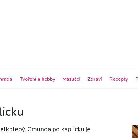
hrada
Tvoření a hobby
Mazlíčci
Zdraví
Recepty
P
icku
elkolepý. Cmunda po kaplicku je