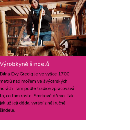
Výrobkyně šindelů
Dílna Evy Gredig je ve výšce 1700
metrů nad mořem ve švýcarských
horách. Tam podle tradice zpracovává
to, co tam roste: Smrkové dřevo. Tak
jak už její děda, vyrábí z něj ručně
šindele.