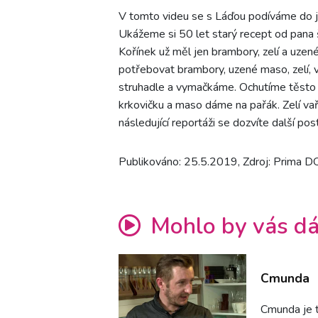
V tomto videu se s Láďou podíváme do ji
Ukážeme si 50 let starý recept od pana 
Kořínek už měl jen brambory, zelí a uze
potřebovat brambory, uzené maso, zelí,
struhadle a vymačkáme. Ochutíme těsto
krkovičku a maso dáme na pařák. Zelí va
následující reportáži se dozvíte další pos
Publikováno: 25.5.2019, Zdroj: Prima 
Mohlo by vás dá
Cmunda
Cmunda je 