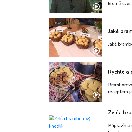
kromě uzeni
Jaké bram
Jaké brambo
Rychlé a 
Bramborové 
receptem je
Zelí a br
Připravíme 