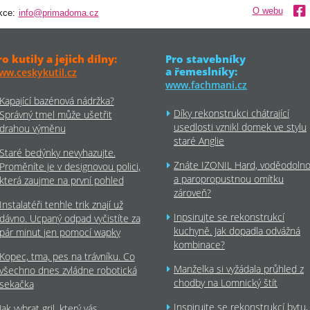
O webu
kce:
info@primadoma.cz
ro kutily a jejich dílny:
Pro stavebníky
a řemeslníky:
ww.ceskykutil.cz
www.fachmani.cz
Kapající bazénová nádržka?
Díky rekonstrukci chátrající
Správný tmel může ušetřit
usedlosti vznikl domek ve stylu
drahou výměnu
staré Anglie
Staré bedýnky nevyhazujte.
Znáte IZONIL Hard, voděodoln
Proměníte je v designovou polici,
a paropropustnou omítku
která zaujme na první pohled
zároveň?
Instalatéři tenhle trik znají už
Inpsirujte se rekonstrukcí
dávno. Ucpaný odpad vyčistíte za
kuchyně. Jak dopadla odvážná
pár minut jen pomocí wapky
kombinace?
Kopec, tma, pes na trávníku. Co
Manželka si vyžádala průhled z
všechno dnes zvládne robotická
chodby na Lomnický štít
sekačka
Inspirujte se rekonstrukcí bytu,
Jak vybrat gril, který vás