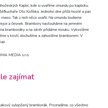
hočeských Kaplic, kde si uvaříme cmundu po kaplicku.
šéfkuchaře Oto Kořínka. Jednoho dne přišli hosté a pan
né maso. Tak z nich něco uvařil. Na cmundu budeme
 vejce a česnek. Brambory nastouháme na jemném
 na bramboráky a na závěr přidáme mouku. Vykostíme
říme s kostí, dochutíme a zahustíme bramborem. V
tup.
DOMA MEDIA s.r.o.
le zajímat
takový vylepšený bramborák. Prozradíme, co všechno