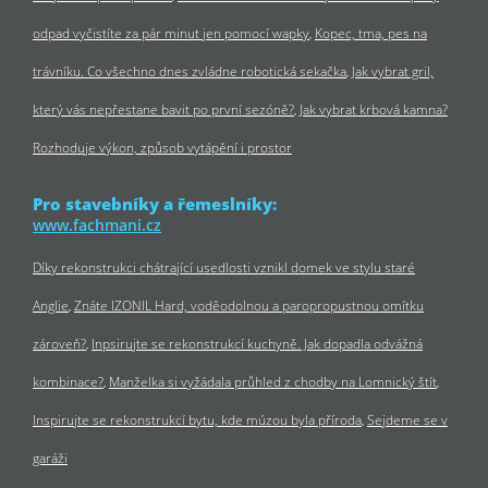
odpad vyčistíte za pár minut jen pomocí wapky
Kopec, tma, pes na
trávníku. Co všechno dnes zvládne robotická sekačka
Jak vybrat gril,
který vás nepřestane bavit po první sezóně?
Jak vybrat krbová kamna?
Rozhoduje výkon, způsob vytápění i prostor
Pro stavebníky a řemeslníky:
www.fachmani.cz
Díky rekonstrukci chátrající usedlosti vznikl domek ve stylu staré
Anglie
Znáte IZONIL Hard, voděodolnou a paropropustnou omítku
zároveň?
Inpsirujte se rekonstrukcí kuchyně. Jak dopadla odvážná
kombinace?
Manželka si vyžádala průhled z chodby na Lomnický štít
Inspirujte se rekonstrukcí bytu, kde múzou byla příroda
Sejdeme se v
garáži