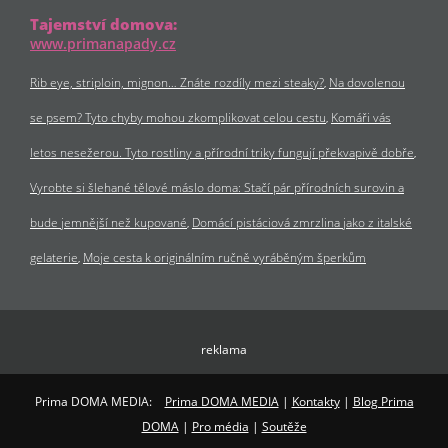
Tajemství domova:
www.primanapady.cz
Rib eye, striploin, mignon… Znáte rozdíly mezi steaky?
Na dovolenou
se psem? Tyto chyby mohou zkomplikovat celou cestu
Komáři vás
letos nesežerou. Tyto rostliny a přírodní triky fungují překvapivě dobře
Vyrobte si šlehané tělové máslo doma: Stačí pár přírodních surovin a
bude jemnější než kupované
Domácí pistáciová zmrzlina jako z italské
gelaterie
Moje cesta k originálním ručně vyráběným šperkům
reklama
Prima DOMA MEDIA:
Prima DOMA MEDIA
|
Kontakty
|
Blog Prima
DOMA
|
Pro média
|
Soutěže