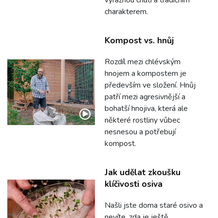
výraznou chutí a tradičním
charakterem.
Kompost vs. hnůj
Rozdíl mezi chlévským
hnojem a kompostem je
především ve složení. Hnůj
patří mezi agresivnější a
bohatší hnojiva, která ale
některé rostliny vůbec
nesnesou a potřebují
kompost.
Jak udělat zkoušku
klíčivosti osiva
Našli jste doma staré osivo a
nevíte, zda je ještě