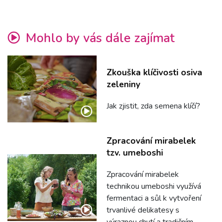
Mohlo by vás dále zajímat
Zkouška klíčivosti osiva
zeleniny
Jak zjistit, zda semena klíčí?
Zpracování mirabelek
tzv. umeboshi
Zpracování mirabelek
technikou umeboshi využívá
fermentaci a sůl k vytvoření
trvanlivé delikatesy s