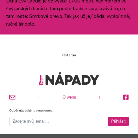
Dílna Evy Gredig je ve výšce 1700 metrů nad mořem ve
švýcarských horách. Tam podle tradice zpracovává to, co
tam roste: Smrkové dřevo. Tak jak už její děda, vyrábí z něj
ručně šindele.
reklama
O webu
|
|
Odběr nápaditého newsletteru
Přihlásit