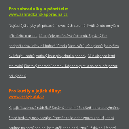
Pro zahradníky a pěstitele:
www.zahradkarskaporadna.cz
Nejčastější chyby při pěstování ovocných stromů: Kvůli těmto omylům
přicházíte o úrodu
Léto přeje prořezávání stromů. Správný řez
podpoří zdraví dřevin i bohatší úrodu
Více květů, více plodů: Jak výživa
ovlivňuje úrodu?
Voňavý kout plný chuti a pohody
Muškáty pro letní
stolování
Plastový zahradní domek: Kdy se vyplatí a na co si dát pozor
při výběru?
Pro kutily a jejich dílny:
www.ceskykutil.cz
Kapající bazénová nádržka? Správný tmel může ušetřit drahou výměnu
Staré bedýnky nevyhazujte. Proměníte je v designovou polici, která
zaujme na první pohled
Instalatéři tenhle trik znají už dávno. Ucpaný