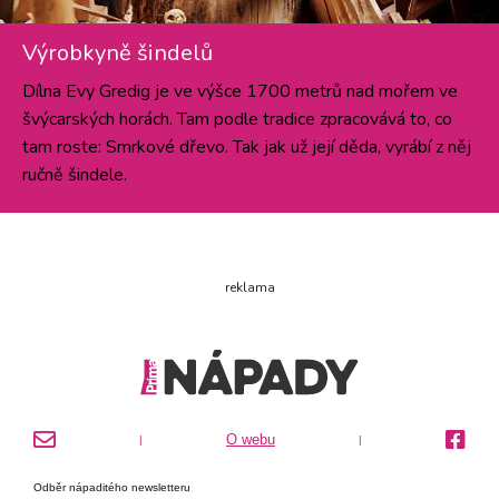
Výrobkyně šindelů
Dílna Evy Gredig je ve výšce 1700 metrů nad mořem ve
švýcarských horách. Tam podle tradice zpracovává to, co
tam roste: Smrkové dřevo. Tak jak už její děda, vyrábí z něj
ručně šindele.
reklama
O webu
|
|
Odběr nápaditého newsletteru