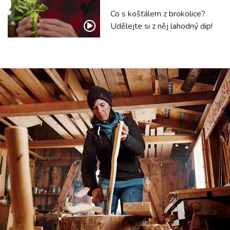
Co s košťálem z brokolice?
Udělejte si z něj lahodný dip!