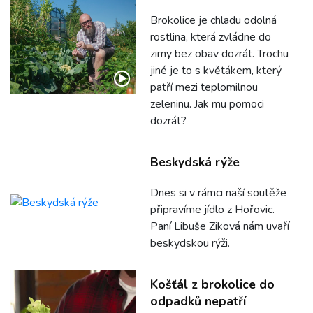
Brokolice je chladu odolná
rostlina, která zvládne do
zimy bez obav dozrát. Trochu
jiné je to s květákem, který
patří mezi teplomilnou
zeleninu. Jak mu pomoci
dozrát?
Beskydská rýže
Dnes si v rámci naší soutěže
připravíme jídlo z Hořovic.
Paní Libuše Ziková nám uvaří
beskydskou rýži.
Košťál z brokolice do
odpadků nepatří