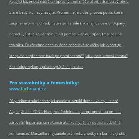
Kapající bazénová nádržka? Správný tmel může ušetřit drahou výměnu
Staré bedýnky nevyhazujte. Proměníte je v designovou polici, která
zaujme na první pohled
Instalatéři tenhle trik znají už dávno. Ucpaný
odpad vyčistíte za pár minut jen pomocí wapky
Kopec, tma, pes na
trávníku. Co všechno dnes zvládne robotická sekačka
Jak vybrat gril,
který vás nepřestane bavit po první sezóně?
Jak vybrat krbová kamna?
Rozhoduje výkon, způsob vytápění i prostor
Pro stavebníky a řemeslníky:
www.fachmani.cz
Díky rekonstrukci chátrající usedlosti vznikl domek ve stylu staré
Anglie
Znáte IZONIL Hard, voděodolnou a paropropustnou omítku
zároveň?
Inpsirujte se rekonstrukcí kuchyně. Jak dopadla odvážná
kombinace?
Manželka si vyžádala průhled z chodby na Lomnický štít