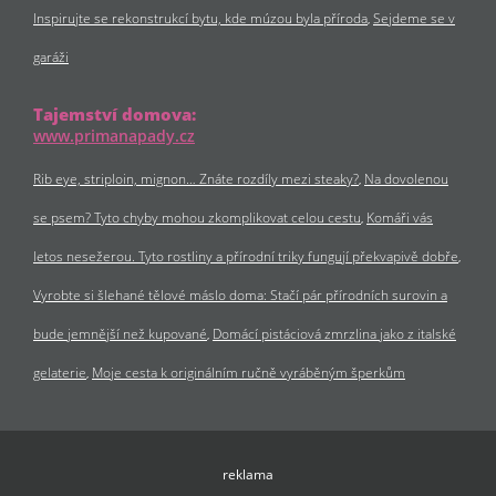
Inspirujte se rekonstrukcí bytu, kde múzou byla příroda
Sejdeme se v
garáži
Tajemství domova:
www.primanapady.cz
Rib eye, striploin, mignon… Znáte rozdíly mezi steaky?
Na dovolenou
se psem? Tyto chyby mohou zkomplikovat celou cestu
Komáři vás
letos nesežerou. Tyto rostliny a přírodní triky fungují překvapivě dobře
Vyrobte si šlehané tělové máslo doma: Stačí pár přírodních surovin a
bude jemnější než kupované
Domácí pistáciová zmrzlina jako z italské
gelaterie
Moje cesta k originálním ručně vyráběným šperkům
reklama