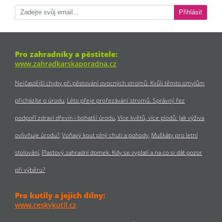
Přihlásit
Pro zahradníky a pěstitele:
www.zahradkarskaporadna.cz
Nejčastější chyby při pěstování ovocných stromů: Kvůli těmto omylům
přicházíte o úrodu
Léto přeje prořezávání stromů. Správný řez
podpoří zdraví dřevin i bohatší úrodu
Více květů, více plodů: Jak výživa
ovlivňuje úrodu?
Voňavý kout plný chuti a pohody
Muškáty pro letní
stolování
Plastový zahradní domek: Kdy se vyplatí a na co si dát pozor
při výběru?
Pro kutily a jejich dílny:
www.ceskykutil.cz