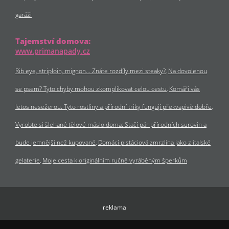
garáži
Tajemství domova:
www.primanapady.cz
Rib eye, striploin, mignon… Znáte rozdíly mezi steaky?
Na dovolenou
se psem? Tyto chyby mohou zkomplikovat celou cestu
Komáři vás
letos nesežerou. Tyto rostliny a přírodní triky fungují překvapivě dobře
Vyrobte si šlehané tělové máslo doma: Stačí pár přírodních surovin a
bude jemnější než kupované
Domácí pistáciová zmrzlina jako z italské
gelaterie
Moje cesta k originálním ručně vyráběným šperkům
reklama