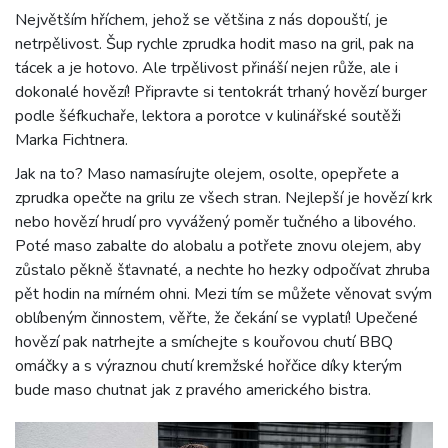
Největším hříchem, jehož se většina z nás dopouští, je
netrpělivost. Šup rychle zprudka hodit maso na gril, pak na
tácek a je hotovo. Ale trpělivost přináší nejen růže, ale i
dokonalé hovězí! Připravte si tentokrát trhaný hovězí burger
podle šéfkuchaře, lektora a porotce v kulinářské soutěži
Marka Fichtnera.
Jak na to? Maso namasírujte olejem, osolte, opepřete a
zprudka opečte na grilu ze všech stran. Nejlepší je hovězí krk
nebo hovězí hrudí pro vyvážený poměr tučného a libového.
Poté maso zabalte do alobalu a potřete znovu olejem, aby
zůstalo pěkně šťavnaté, a nechte ho hezky odpočívat zhruba
pět hodin na mírném ohni. Mezi tím se můžete věnovat svým
oblíbeným činnostem, věřte, že čekání se vyplatí! Upečené
hovězí pak natrhejte a smíchejte s kouřovou chutí BBQ
omáčky a s výraznou chutí kremžské hořčice díky kterým
bude maso chutnat jak z pravého amerického bistra.