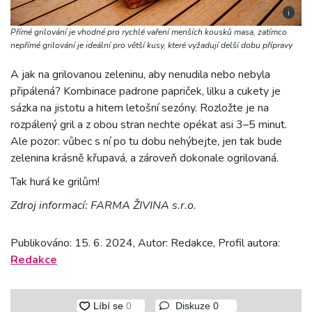
i
Přímé grilování je vhodné pro rychlé vaření menších kousků masa, zatímco
nepřímé grilování je ideální pro větší kusy, které vyžadují delší dobu přípravy
A jak na grilovanou zeleninu, aby nenudila nebo nebyla
připálená? Kombinace padrone papriček, lilku a cukety je
sázka na jistotu a hitem letošní sezóny. Rozložte je na
rozpálený gril a z obou stran nechte opékat asi 3–5 minut.
Ale pozor: vůbec s ní po tu dobu nehýbejte, jen tak bude
zelenina krásně křupavá, a zároveň dokonale ogrilovaná.
Tak hurá ke grilům!
Zdroj informací: FARMA ŽIVINA s.r.o.
Publikováno: 15. 6. 2024, Autor: Redakce, Profil autora:
Redakce
Diskuze
0