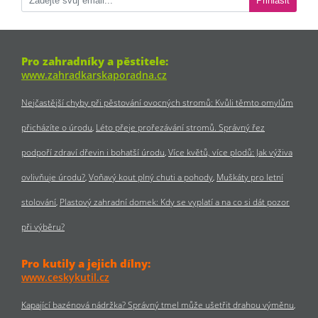
Přihlásit
Pro zahradníky a pěstitele:
www.zahradkarskaporadna.cz
Nejčastější chyby při pěstování ovocných stromů: Kvůli těmto omylům
přicházíte o úrodu
Léto přeje prořezávání stromů. Správný řez
podpoří zdraví dřevin i bohatší úrodu
Více květů, více plodů: Jak výživa
ovlivňuje úrodu?
Voňavý kout plný chuti a pohody
Muškáty pro letní
stolování
Plastový zahradní domek: Kdy se vyplatí a na co si dát pozor
při výběru?
Pro kutily a jejich dílny:
www.ceskykutil.cz
Kapající bazénová nádržka? Správný tmel může ušetřit drahou výměnu