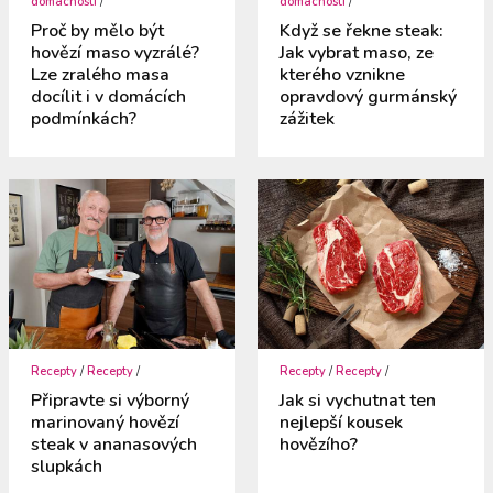
domácnosti
/
domácnosti
/
Proč by mělo být
Když se řekne steak:
hovězí maso vyzrálé?
Jak vybrat maso, ze
Lze zralého masa
kterého vznikne
docílit i v domácích
opravdový gurmánský
podmínkách?
zážitek
Recepty
/
Recepty
/
Recepty
/
Recepty
/
Připravte si výborný
Jak si vychutnat ten
marinovaný hovězí
nejlepší kousek
steak v ananasových
hovězího?
slupkách