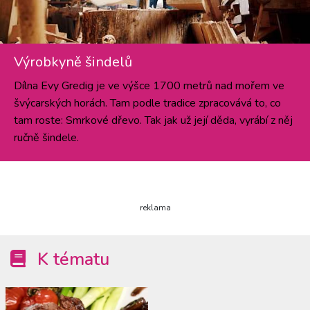
Výrobkyně šindelů
Dílna Evy Gredig je ve výšce 1700 metrů nad mořem ve
švýcarských horách. Tam podle tradice zpracovává to, co
tam roste: Smrkové dřevo. Tak jak už její děda, vyrábí z něj
ručně šindele.
reklama
K tématu