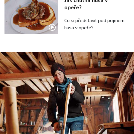
Jak chutná husa v
opeře?
Co si představit pod pojmem
husa v opeře?