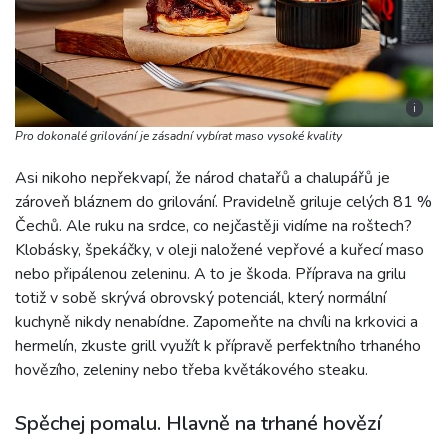
i
Pro dokonalé grilování je zásadní vybírat maso vysoké kvality
Asi nikoho nepřekvapí, že národ chatařů a chalupářů je
zároveň bláznem do grilování. Pravidelně griluje celých 81 %
Čechů. Ale ruku na srdce, co nejčastěji vidíme na roštech?
Klobásky, špekáčky, v oleji naložené vepřové a kuřecí maso
nebo připálenou zeleninu. A to je škoda. Příprava na grilu
totiž v sobě skrývá obrovský potenciál, který normální
kuchyně nikdy nenabídne. Zapomeňte na chvíli na krkovici a
hermelín, zkuste grill využít k přípravě perfektního trhaného
hovězího, zeleniny nebo třeba květákového steaku.
Spěchej pomalu. Hlavně na trhané hovězí