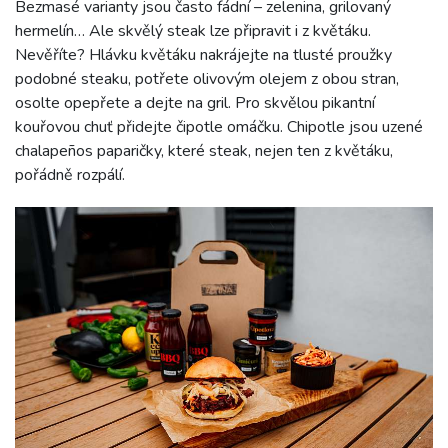
Bezmasé varianty jsou často fádní – zelenina, grilovaný
hermelín… Ale skvělý steak lze připravit i z květáku.
Nevěříte? Hlávku květáku nakrájejte na tlusté proužky
podobné steaku, potřete olivovým olejem z obou stran,
osolte opepřete a dejte na gril. Pro skvělou pikantní
kouřovou chuť přidejte čipotle omáčku. Chipotle jsou uzené
chalapeños paparičky, které steak, nejen ten z květáku,
pořádně rozpálí.