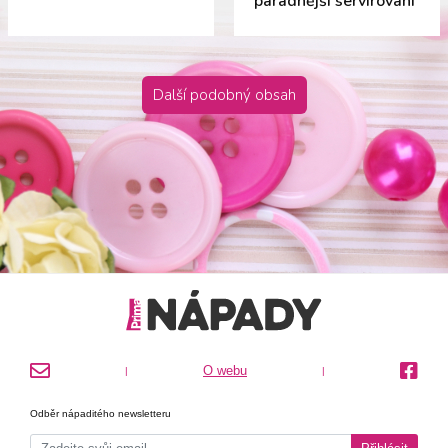
parádnější servírování
Další podobný obsah
O webu
|
|
Odběr nápaditého newsletteru