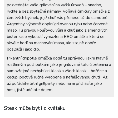
pozvedněte vaše grilování na vyšší úroveň – snadno,
rychle a bez zbytečné námahy. Voňavá čimičury omáčka z
čerstvých bylinek, jejíž chuť vás přenese až do samotné
Argentiny, výborně doplní grilovanou rybu nebo červené
maso. Tu pravou kouřovou vůni a chuť jako z amerických
bister zase vykouzlí vymazlená BBQ omáčka, která se
skvěle hodí na marinování masa, ale stejně dobře
poslouží i jako dip.
Pikantní chipotle omáčka dodá tu správnou jiskru hlavně
rostlinným pochoutkám jako je grilované tofu či zelenina a
samozřejmě nechybí ani klasika všech klasik – hořčice a
kečup, poctivě ručně vyrobené s nefalšovanou chutí. Ať
už pořádáte letní grillparty, nebo na ni přicházíte jako
host, jistě uděláte dojem.
Steak může být i z květáku