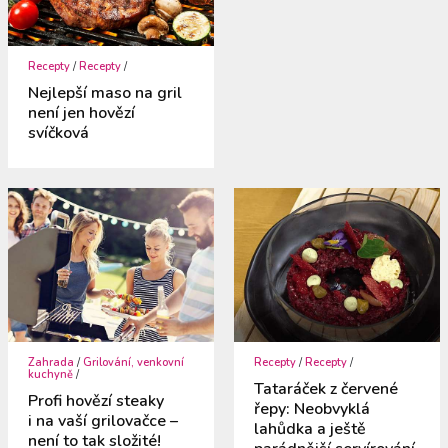
Recepty
/
Recepty
/
Nejlepší maso na gril
není jen hovězí
svíčková
Zahrada
/
Grilování, venkovní
Recepty
/
Recepty
/
kuchyně
/
Tataráček z červené
Profi hovězí steaky
řepy: Neobvyklá
i na vaší grilovačce –
lahůdka a ještě
není to tak složité!