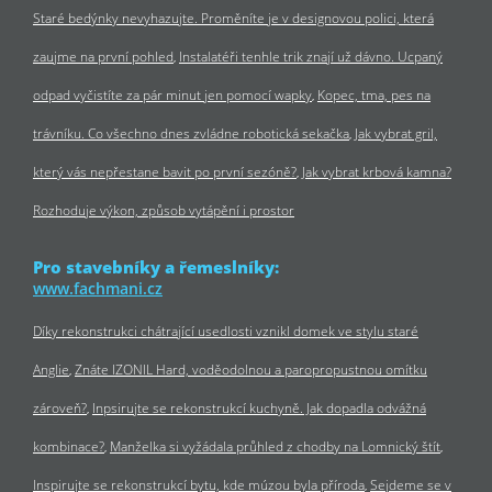
Staré bedýnky nevyhazujte. Proměníte je v designovou polici, která
zaujme na první pohled
Instalatéři tenhle trik znají už dávno. Ucpaný
odpad vyčistíte za pár minut jen pomocí wapky
Kopec, tma, pes na
trávníku. Co všechno dnes zvládne robotická sekačka
Jak vybrat gril,
který vás nepřestane bavit po první sezóně?
Jak vybrat krbová kamna?
Rozhoduje výkon, způsob vytápění i prostor
Pro stavebníky a řemeslníky:
www.fachmani.cz
Díky rekonstrukci chátrající usedlosti vznikl domek ve stylu staré
Anglie
Znáte IZONIL Hard, voděodolnou a paropropustnou omítku
zároveň?
Inpsirujte se rekonstrukcí kuchyně. Jak dopadla odvážná
kombinace?
Manželka si vyžádala průhled z chodby na Lomnický štít
Inspirujte se rekonstrukcí bytu, kde múzou byla příroda
Sejdeme se v