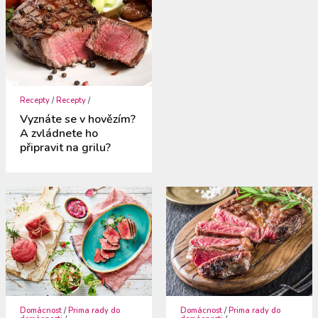
Recepty
/
Recepty
/
Vyznáte se v hovězím?
A zvládnete ho
připravit na grilu?
Domácnost
/
Prima rady do
Domácnost
/
Prima rady do