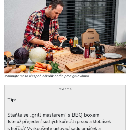
i
Marinujte maso alespoň několik hodin před grilováním
reklama
Tip:
Staňte se „grill masterem“ s BBQ boxem
Jste už přejedení suchých kuřecích prsou a klobásek
s hořčicí? Vyzkoušejte grilovací sadu omáček a