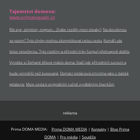
Tajemství domova:
www.primanapady.cz
Rib eye, striploin, mignon… Znáte rozdíly mezi steaky?
Na dovolenou
se psem? Tyto chyby mohou zkomplikovat celou cestu
Komáři vás
letos nesežerou. Tyto rostliny a přírodní triky fungují překvapivě dobře
Vyrobte si šlehané tělové máslo doma: Stačí pár přírodních surovin a
bude jemnější než kupované
Domácí pistáciová zmrzlina jako z italské
gelaterie
Moje cesta k originálním ručně vyráběným šperkům
reklama
Prima DOMA MEDIA:
Prima DOMA MEDIA
|
Kontakty
|
Blog Prima
DOMA
|
Pro média
|
Soutěže