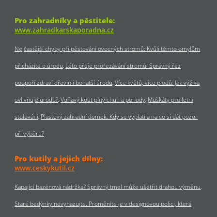
Pro zahradníky a pěstitele:
www.zahradkarskaporadna.cz
Nejčastější chyby při pěstování ovocných stromů: Kvůli těmto omylům
přicházíte o úrodu
Léto přeje prořezávání stromů. Správný řez
podpoří zdraví dřevin i bohatší úrodu
Více květů, více plodů: Jak výživa
ovlivňuje úrodu?
Voňavý kout plný chuti a pohody
Muškáty pro letní
stolování
Plastový zahradní domek: Kdy se vyplatí a na co si dát pozor
při výběru?
Pro kutily a jejich dílny:
www.ceskykutil.cz
Kapající bazénová nádržka? Správný tmel může ušetřit drahou výměnu
Staré bedýnky nevyhazujte. Proměníte je v designovou polici, která