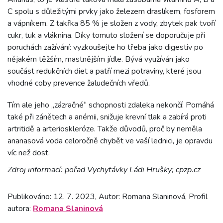
C spolu s důležitými prvky jako železem draslíkem, fosforem
a vápníkem. Z takřka 85 % je složen z vody, zbytek pak tvoří
cukr, tuk a vláknina. Díky tomuto složení se doporučuje při
poruchách zažívání: vyzkoušejte ho třeba jako digestiv po
nějakém těžším, mastnějším jídle. Bývá využíván jako
součást redukčních diet a patří mezi potraviny, které jsou
vhodné coby prevence žaludečních vředů.
Tím ale jeho „zázračné“ schopnosti zdaleka nekončí: Pomáhá
také při zánětech a anémii, snižuje krevní tlak a zabírá proti
artritidě a arterioskleróze. Takže důvodů, proč by neměla
ananasová voda celoročně chybět ve vaší lednici, je opravdu
víc než dost.
Zdroj informací: pořad Vychytávky Ládi Hrušky; cpzp.cz
Publikováno: 12. 7. 2023, Autor: Romana Slaninová, Profil
autora:
Romana Slaninová