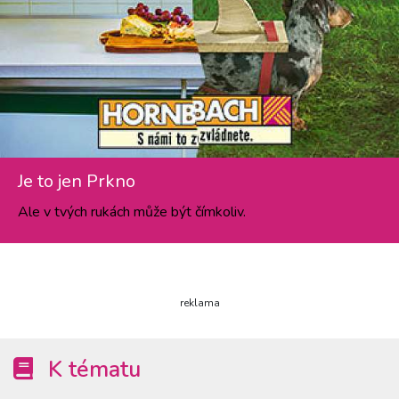
Je to jen Prkno
Ale v tvých rukách může být čímkoliv.
reklama
K tématu