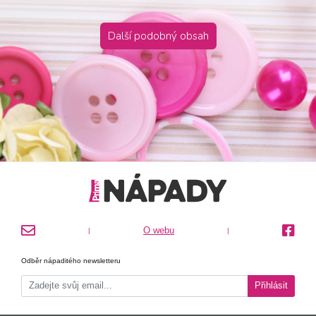
Další podobný obsah
O webu
|
|
Odběr nápaditého newsletteru
Přihlásit