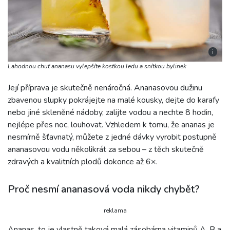
i
Lahodnou chuť ananasu vylepšíte kostkou ledu a snítkou bylinek
Její příprava je skutečně nenáročná. Ananasovou dužinu
zbavenou slupky pokrájejte na malé kousky, dejte do karafy
nebo jiné skleněné nádoby, zalijte vodou a nechte 8 hodin,
nejlépe přes noc, louhovat. Vzhledem k tomu, že ananas je
nesmírně šťavnatý, můžete z jedné dávky vyrobit postupně
ananasovou vodu několikrát za sebou – z těch skutečně
zdravých a kvalitních plodů dokonce až 6×.
Proč nesmí ananasová voda nikdy chybět?
reklama
Ananas, to je vlastně taková malá zásobárna vitaminů A, B a