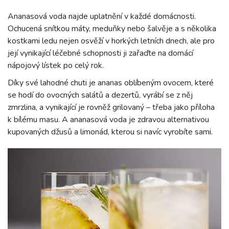
Ananasová voda najde uplatnění v každé domácnosti.
Ochucená snítkou máty, meduňky nebo šalvěje a s několika
kostkami ledu nejen osvěží v horkých letních dnech, ale pro
její vynikající léčebné schopnosti ji zařaďte na domácí
nápojový lístek po celý rok.
Díky své lahodné chuti je ananas oblíbeným ovocem, které
se hodí do ovocných salátů a dezertů, vyrábí se z něj
zmrzlina, a vynikající je rovněž grilovaný – třeba jako příloha
k bílému masu. A ananasová voda je zdravou alternativou
kupovaných džusů a limonád, kterou si navíc vyrobíte sami.