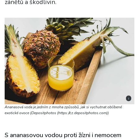
zánětů a škodlivin.
i
Ananasová voda je jedním z mnoha způsobů, jak si vychutnat oblíbené
exotické ovoce (Depositphotos (https://cz.depositphotos.com))
S ananasovou vodou proti žízni i nemocem