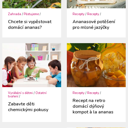
Zahrada
/
Pěstujeme
/
Recepty
/
Recepty
/
Chcete si vypěstovat
Ananasové potěšení
domácí ananas?
pro mlsné jazýčky
Vyrábění s dětmi
/
Ostatní
Recepty
/
Recepty
/
tvoření
/
Recept na retro
Zabavte děti
domácí dýňový
chemickými pokusy
kompot à la ananas