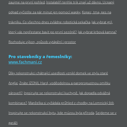
zaujme na první pohled
Instalatéři tenhle trik znají už dávno. Ucpaný
odpad vyčistíte za pár minut jen pomocí wapky
Kopec, tma, pes na
trávníku. Co všechno dnes zvládne robotická sekačka
Jak vybrat gril,
který vás nepřestane bavit po první sezóně?
Jak vybrat krbová kamna?
Rozhoduje výkon, způsob vytápění i prostor
Pro stavebníky a řemeslníky:
www.fachmani.cz
Díky rekonstrukci chátrající usedlosti vznikl domek ve stylu staré
Anglie
Znáte IZONIL Hard, voděodolnou a paropropustnou omítku
zároveň?
Inpsirujte se rekonstrukcí kuchyně. Jak dopadla odvážná
kombinace?
Manželka si vyžádala průhled z chodby na Lomnický štít
Inspirujte se rekonstrukcí bytu, kde múzou byla příroda
Sejdeme se v
garáži