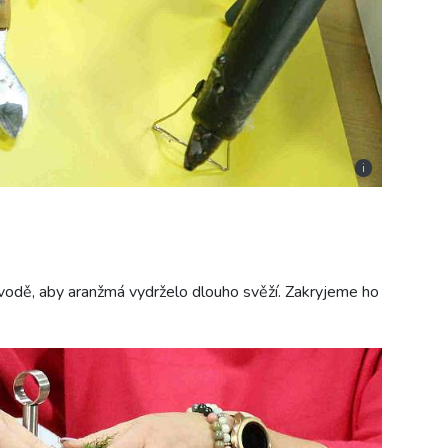
i
odě, aby aranžmá vydrželo dlouho svěží. Zakryjeme ho