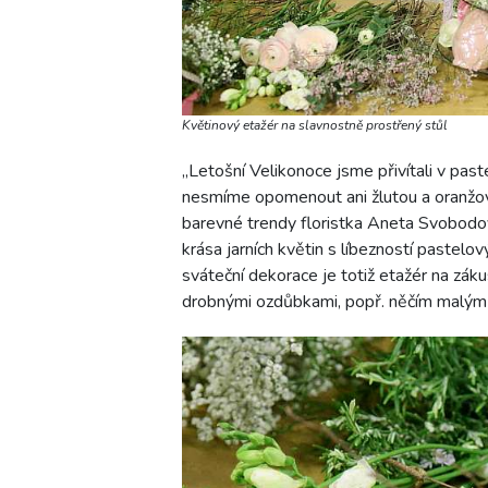
Květinový etažér na slavnostně prostřený stůl
„Letošní Velikonoce jsme přivítali v pas
nesmíme opomenout ani žlutou a oranžovo
barevné trendy floristka Aneta Svobodov
krása jarních květin s líbezností pastel
sváteční dekorace je totiž etažér na zá
drobnými ozdůbkami, popř. něčím malým 