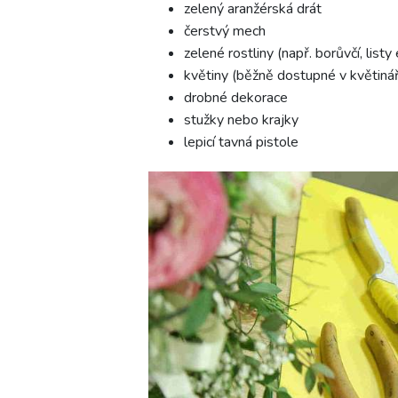
zelený aranžérská drát
čerstvý mech
zelené rostliny (např. borůvčí, list
květiny (běžně dostupné v květinář
drobné dekorace
stužky nebo krajky
lepicí tavná pistole