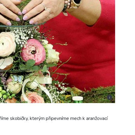
i
říme skobičky, kterým připevníme mech k aranžovací