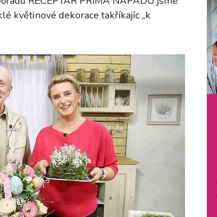
ém pořadu RECEPTÁŘ PRIMA NÁPADŮ jsme
lé květinové dekorace takříkajíc „k