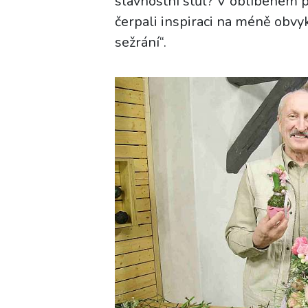
slavnostní stůl? V oblíben
čerpali inspiraci na méně obvyk
sežrání“.