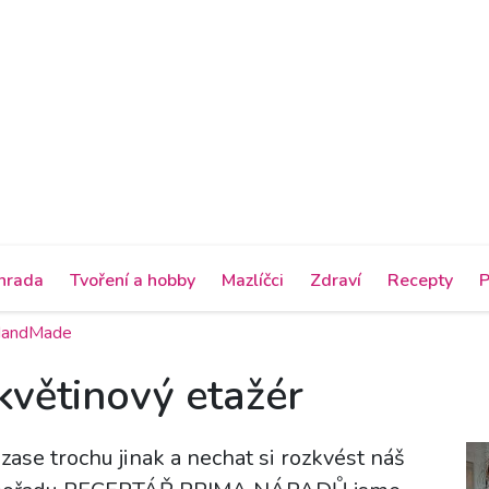
hrada
Tvoření a hobby
Mazlíčci
Zdraví
Recepty
P
 HandMade
 květinový etažér
 zase trochu jinak a nechat si rozkvést náš