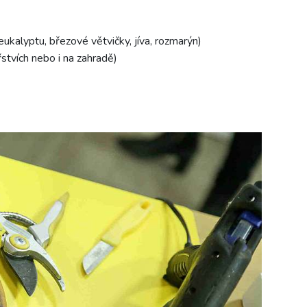
y eukalyptu, březové větvičky, jíva, rozmarýn)
stvích nebo i na zahradě)