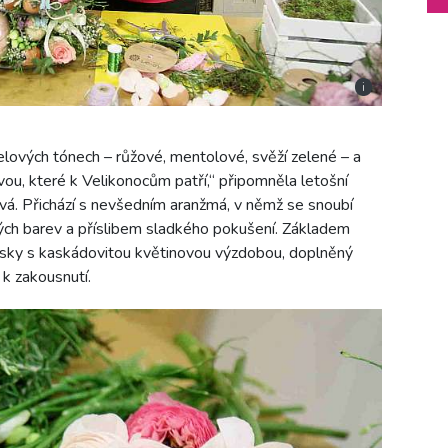
i
telových tónech – růžové, mentolové, svěží zelené – a
u, které k Velikonocům patří,“ připomněla letošní
á. Přichází s nevšedním aranžmá, v němž se snoubí
ových barev a příslibem sladkého pokušení. Základem
kusky s kaskádovitou květinovou výzdobou, doplněný
k zakousnutí.