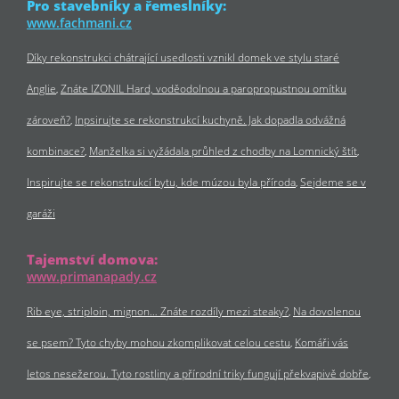
Pro stavebníky a řemeslníky:
www.fachmani.cz
Díky rekonstrukci chátrající usedlosti vznikl domek ve stylu staré
Anglie
Znáte IZONIL Hard, voděodolnou a paropropustnou omítku
zároveň?
Inpsirujte se rekonstrukcí kuchyně. Jak dopadla odvážná
kombinace?
Manželka si vyžádala průhled z chodby na Lomnický štít
Inspirujte se rekonstrukcí bytu, kde múzou byla příroda
Sejdeme se v
garáži
Tajemství domova:
www.primanapady.cz
Rib eye, striploin, mignon… Znáte rozdíly mezi steaky?
Na dovolenou
se psem? Tyto chyby mohou zkomplikovat celou cestu
Komáři vás
letos nesežerou. Tyto rostliny a přírodní triky fungují překvapivě dobře