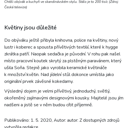
Chtěli obývák a kuchyň ve skandinávském stylu. Stálo je to 200 tisíc (Zdroj:
Česká televize)
Květiny jsou důležité
Do obýváku ještě přibyla knihovna, police na květiny, nový
lustr i koberec a spousta přívětivých textilií, které k hygge
zkrátka patří. Naopak sedačka je původní. V rohu pak našel
místo pracovní koutek skrytý za plstěným paravánem, který
ušila Soňa. Stejně jako vyrobila keramické květináče
k množství květin. Nad jídelní stůl dokonce umístila jako
originální prvek závěsné kokedamy.
Výsledný dojem je velmi přívětivý, jednoduchý, světlý,
okořeněný zajímavými designovými kousky. Majitelé jsou jím
nadšeni a jistě se v něm budou cítit příjemně.
Publikováno: 1. 5. 2020, Autor: autor: Z dostupných zdrojů
vytvořila redakce