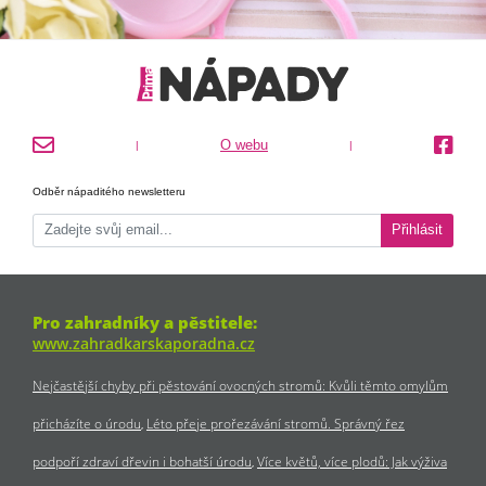
O webu
|
|
Odběr nápaditého newsletteru
Přihlásit
Pro zahradníky a pěstitele:
www.zahradkarskaporadna.cz
Nejčastější chyby při pěstování ovocných stromů: Kvůli těmto omylům
přicházíte o úrodu
Léto přeje prořezávání stromů. Správný řez
podpoří zdraví dřevin i bohatší úrodu
Více květů, více plodů: Jak výživa