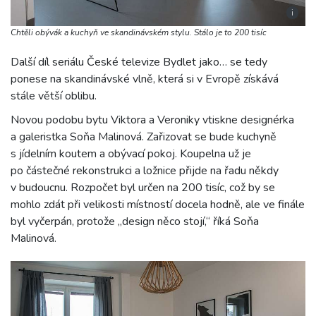
i
Chtěli obývák a kuchyň ve skandinávském stylu. Stálo je to 200 tisíc
Další díl seriálu České televize Bydlet jako… se tedy
ponese na skandinávské vlně, která si v Evropě získává
stále větší oblibu.
Novou podobu bytu Viktora a Veroniky vtiskne designérka
a galeristka Soňa Malinová. Zařizovat se bude kuchyně
s jídelním koutem a obývací pokoj. Koupelna už je
po částečné rekonstrukci a ložnice přijde na řadu někdy
v budoucnu. Rozpočet byl určen na 200 tisíc, což by se
mohlo zdát při velikosti místností docela hodně, ale ve finále
byl vyčerpán, protože „design něco stojí,“ říká Soňa
Malinová.