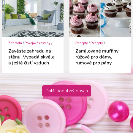
Zahrada
/
Pokojové rostliny
/
Recepty
/
Recepty
/
Zavěste zahradu na
Zamilované muffiny:
stěnu. Vypadá skvěle
růžové pro dámy,
a ještě čistí vzduch
rumové pro pány
Další podobný obsah