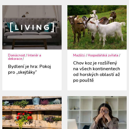
Domácnost
/
Interiér a
Mazlíčci
/
Hospodářská zvířata
/
dekorace
/
Chov koz je rozšířený
Bydlení je hra: Pokoj
na všech kontinentech
pro „skejťáky“
od horských oblastí až
po pouště