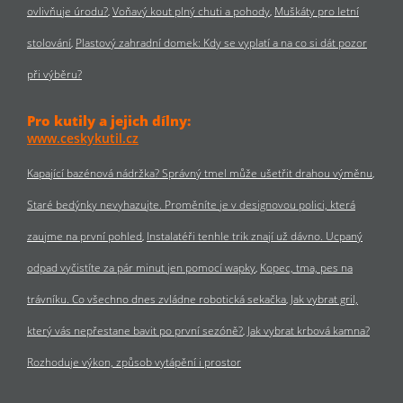
ovlivňuje úrodu?
Voňavý kout plný chuti a pohody
Muškáty pro letní
stolování
Plastový zahradní domek: Kdy se vyplatí a na co si dát pozor
při výběru?
Pro kutily a jejich dílny:
www.ceskykutil.cz
Kapající bazénová nádržka? Správný tmel může ušetřit drahou výměnu
Staré bedýnky nevyhazujte. Proměníte je v designovou polici, která
zaujme na první pohled
Instalatéři tenhle trik znají už dávno. Ucpaný
odpad vyčistíte za pár minut jen pomocí wapky
Kopec, tma, pes na
trávníku. Co všechno dnes zvládne robotická sekačka
Jak vybrat gril,
který vás nepřestane bavit po první sezóně?
Jak vybrat krbová kamna?
Rozhoduje výkon, způsob vytápění i prostor