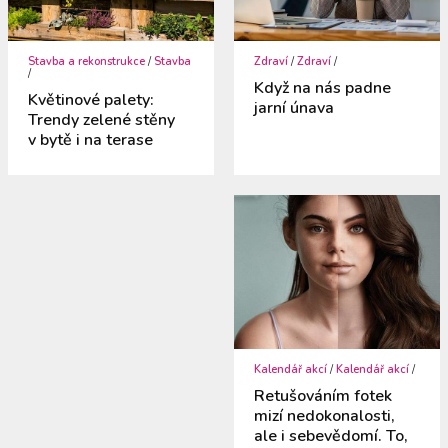
Stavba a rekonstrukce
/
Stavba
Zdraví
/
Zdraví
/
/
Když na nás padne
Květinové palety:
jarní únava
Trendy zelené stěny
v bytě i na terase
Kalendář akcí
/
Kalendář akcí
/
Retušováním fotek
mizí nedokonalosti,
ale i sebevědomí. To,