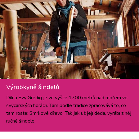
Výrobkyně šindelů
Dílna Evy Gredig je ve výšce 1700 metrů nad mořem ve
švýcarských horách. Tam podle tradice zpracovává to, co
tam roste: Smrkové dřevo. Tak jak už její děda, vyrábí z něj
ručně šindele.