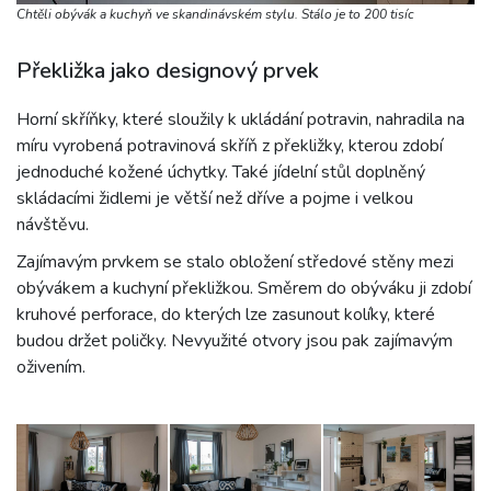
Chtěli obývák a kuchyň ve skandinávském stylu. Stálo je to 200 tisíc
Překližka jako designový prvek
Horní skříňky, které sloužily k ukládání potravin, nahradila na
míru vyrobená potravinová skříň z překližky, kterou zdobí
jednoduché kožené úchytky. Také jídelní stůl doplněný
skládacími židlemi je větší než dříve a pojme i velkou
návštěvu.
Zajímavým prvkem se stalo obložení středové stěny mezi
obývákem a kuchyní překližkou. Směrem do obýváku ji zdobí
kruhové perforace, do kterých lze zasunout kolíky, které
budou držet poličky. Nevyužité otvory jsou pak zajímavým
oživením.