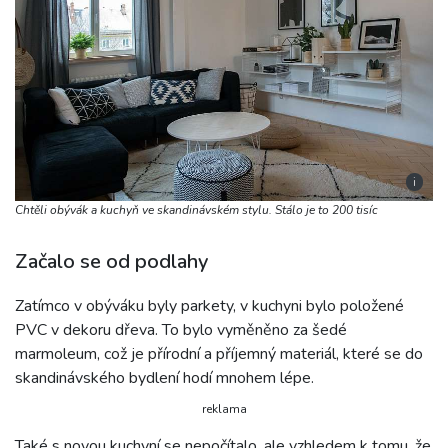
i
Chtěli obývák a kuchyň ve skandinávském stylu. Stálo je to 200 tisíc
Začalo se od podlahy
Zatímco v obýváku byly parkety, v kuchyni bylo položené
PVC v dekoru dřeva. To bylo vyměněno za šedé
marmoleum, což je přírodní a příjemný materiál, které se do
skandinávského bydlení hodí mnohem lépe.
reklama
Také s novou kuchyní se nepočítalo, ale vzhledem k tomu, že