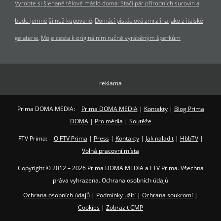
Vyrobte si šlehané tělové máslo doma: Stačí pár přírodních surovin a
bude jemnější než kupované
Domácí pistáciová zmrzlina jako z italské
gelaterie
Moje cesta k originálním ručně vyráběným šperkům
reklama
Prima DOMA MEDIA:
Prima DOMA MEDIA
|
Kontakty
|
Blog Prima
DOMA
|
Pro média
|
Soutěže
FTV Prima:
O FTV Prima
|
Press
|
Kontakty
|
Jak naladit
|
HbbTV
|
Volná pracovní místa
Copyright © 2012 – 2026 Prima DOMA MEDIA a FTV Prima. Všechna
práva vyhrazena. Ochrana osobních údajů
Ochrana osobních údajů
|
Podmínky užití
|
Ochrana soukromí
|
Cookies
|
Zobrazit CMP