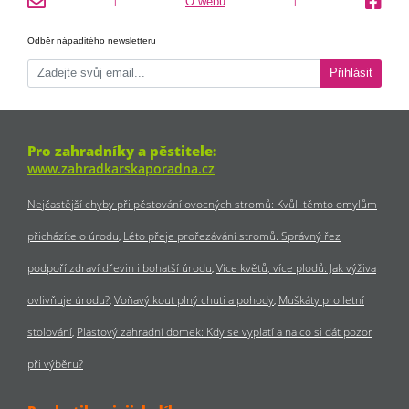
O webu
|
|
Odběr nápaditého newsletteru
Přihlásit
Pro zahradníky a pěstitele:
www.zahradkarskaporadna.cz
Nejčastější chyby při pěstování ovocných stromů: Kvůli těmto omylům
přicházíte o úrodu
Léto přeje prořezávání stromů. Správný řez
podpoří zdraví dřevin i bohatší úrodu
Více květů, více plodů: Jak výživa
ovlivňuje úrodu?
Voňavý kout plný chuti a pohody
Muškáty pro letní
stolování
Plastový zahradní domek: Kdy se vyplatí a na co si dát pozor
při výběru?