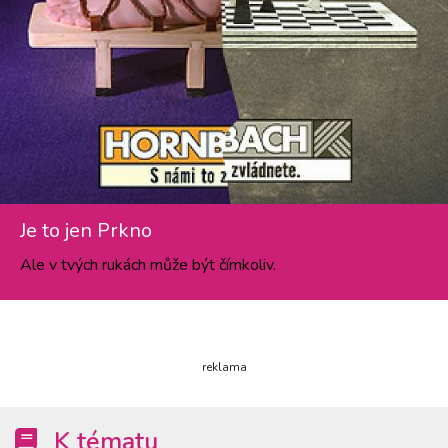
Je to jen Prkno
Ale v tvých rukách může být čímkoliv.
reklama
K tématu