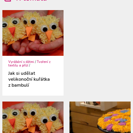
Vyrábění s dětmi
/
Tvoření z
textilu a přízí
/
Jak si udělat
velikonoční kuřátka
z bambulí