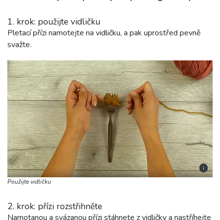
1. krok: použijte vidličku
Pletací přízi namotejte na vidličku, a pak uprostřed pevně
svažte.
i
Použijte vidličku
2. krok: přízi rozstřihněte
Namotanou a svázanou přízi stáhnete z vidličky a nastříhejte