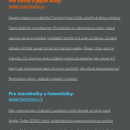
Pro kutily a jejich dílny:
www.ceskykutil.cz
Kapající bazénová nádržka? Správný tmel může ušetřit drahou výměnu
Staré bedýnky nevyhazujte. Proměníte je v designovou polici, která
zaujme na první pohled
Instalatéři tenhle trik znají už dávno. Ucpaný
odpad vyčistíte za pár minut jen pomocí wapky
Kopec, tma, pes na
trávníku. Co všechno dnes zvládne robotická sekačka
Jak vybrat gril,
který vás nepřestane bavit po první sezóně?
Jak vybrat krbová kamna?
Rozhoduje výkon, způsob vytápění i prostor
Pro stavebníky a řemeslníky:
www.fachmani.cz
Díky rekonstrukci chátrající usedlosti vznikl domek ve stylu staré
Anglie
Znáte IZONIL Hard, voděodolnou a paropropustnou omítku