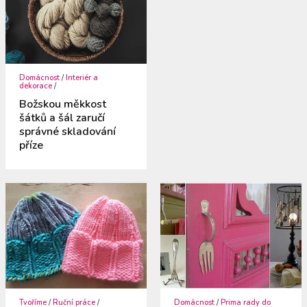
Domácnost
/
Interiér a
dekorace
/
Božskou měkkost
šátků a šál zaručí
správné skladování
příze
Tvoříme
/
Ruční práce
/
Domácnost
/
Prima rady do