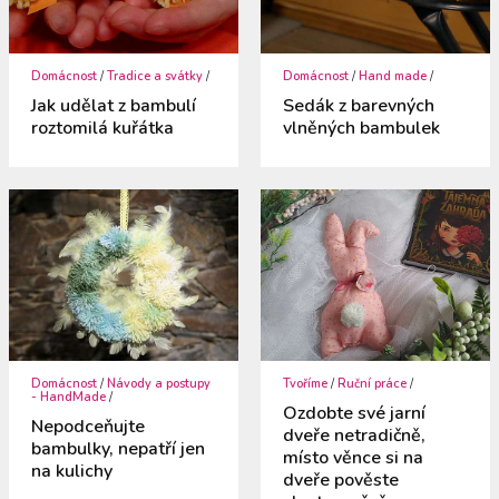
Domácnost
/
Tradice a svátky
/
Domácnost
/
Hand made
/
Jak udělat z bambulí
Sedák z barevných
roztomilá kuřátka
vlněných bambulek
Domácnost
/
Návody a postupy
Tvoříme
/
Ruční práce
/
- HandMade
/
Ozdobte své jarní
Nepodceňujte
dveře netradičně,
bambulky, nepatří jen
místo věnce si na
na kulichy
dveře pověste