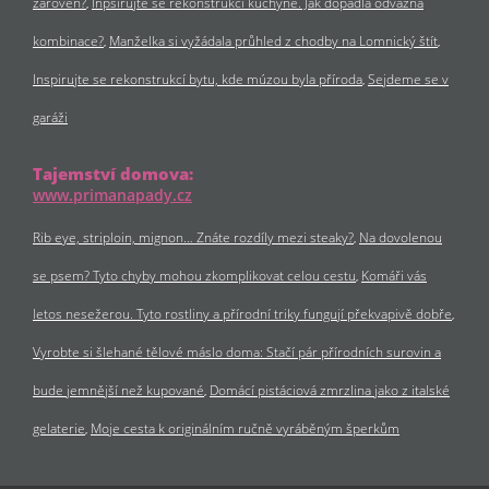
zároveň?
Inpsirujte se rekonstrukcí kuchyně. Jak dopadla odvážná
kombinace?
Manželka si vyžádala průhled z chodby na Lomnický štít
Inspirujte se rekonstrukcí bytu, kde múzou byla příroda
Sejdeme se v
garáži
Tajemství domova:
www.primanapady.cz
Rib eye, striploin, mignon… Znáte rozdíly mezi steaky?
Na dovolenou
se psem? Tyto chyby mohou zkomplikovat celou cestu
Komáři vás
letos nesežerou. Tyto rostliny a přírodní triky fungují překvapivě dobře
Vyrobte si šlehané tělové máslo doma: Stačí pár přírodních surovin a
bude jemnější než kupované
Domácí pistáciová zmrzlina jako z italské
gelaterie
Moje cesta k originálním ručně vyráběným šperkům