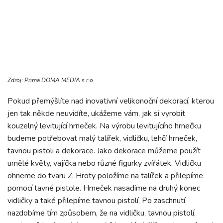
Zdroj: Prima DOMA MEDIA s.r.o.
Pokud přemýšlíte nad inovativní velikonoční dekorací, kterou
jen tak někde neuvidíte, ukážeme vám, jak si vyrobit
kouzelný levitující hrneček. Na výrobu levitujícího hrnečku
budeme potřebovat malý talířek, vidličku, lehčí hrneček,
tavnou pistoli a dekorace. Jako dekorace můžeme použít
umělé květy, vajíčka nebo různé figurky zvířátek. Vidličku
ohneme do tvaru Z. Hroty položíme na talířek a přilepíme
pomocí tavné pistole. Hrneček nasadíme na druhý konec
vidličky a také přilepíme tavnou pistolí. Po zaschnutí
nazdobíme tím způsobem, že na vidličku, tavnou pistolí,