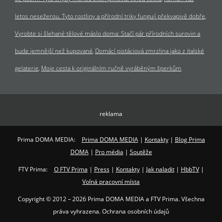
letos nesežerou. Tyto rostliny a přírodní triky fungují překvapivě dobře
Vyrobte si šlehané tělové máslo doma: Stačí pár přírodních surovin a
bude jemnější než kupované
Domácí pistáciová zmrzlina jako z italské
gelaterie
Moje cesta k originálním ručně vyráběným šperkům
reklama
Prima DOMA MEDIA:
Prima DOMA MEDIA
|
Kontakty
|
Blog Prima
DOMA
|
Pro média
|
Soutěže
FTV Prima:
O FTV Prima
|
Press
|
Kontakty
|
Jak naladit
|
HbbTV
|
Volná pracovní místa
Copyright © 2012 – 2026 Prima DOMA MEDIA a FTV Prima. Všechna
práva vyhrazena. Ochrana osobních údajů