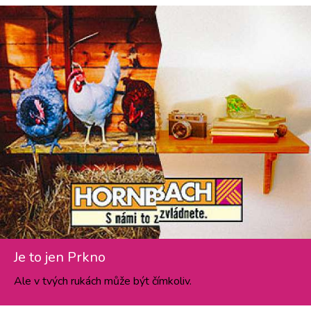
Je to jen Prkno
Ale v tvých rukách může být čímkoliv.