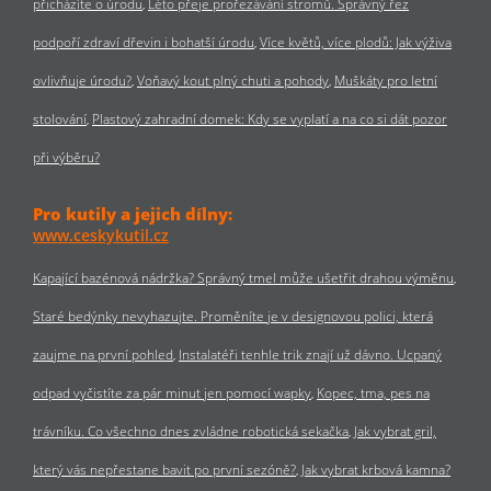
přicházíte o úrodu
Léto přeje prořezávání stromů. Správný řez
podpoří zdraví dřevin i bohatší úrodu
Více květů, více plodů: Jak výživa
ovlivňuje úrodu?
Voňavý kout plný chuti a pohody
Muškáty pro letní
stolování
Plastový zahradní domek: Kdy se vyplatí a na co si dát pozor
při výběru?
Pro kutily a jejich dílny:
www.ceskykutil.cz
Kapající bazénová nádržka? Správný tmel může ušetřit drahou výměnu
Staré bedýnky nevyhazujte. Proměníte je v designovou polici, která
zaujme na první pohled
Instalatéři tenhle trik znají už dávno. Ucpaný
odpad vyčistíte za pár minut jen pomocí wapky
Kopec, tma, pes na
trávníku. Co všechno dnes zvládne robotická sekačka
Jak vybrat gril,
který vás nepřestane bavit po první sezóně?
Jak vybrat krbová kamna?