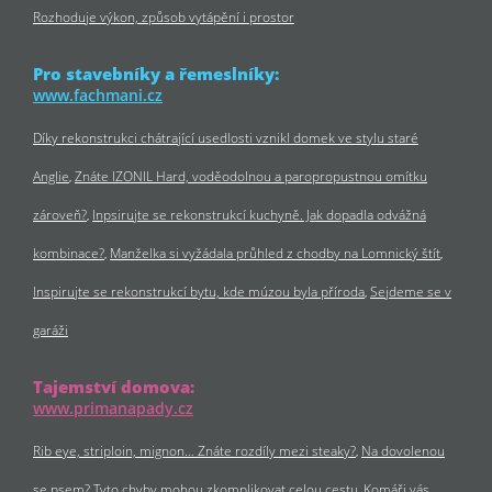
Rozhoduje výkon, způsob vytápění i prostor
Pro stavebníky a řemeslníky:
www.fachmani.cz
Díky rekonstrukci chátrající usedlosti vznikl domek ve stylu staré
Anglie
Znáte IZONIL Hard, voděodolnou a paropropustnou omítku
zároveň?
Inpsirujte se rekonstrukcí kuchyně. Jak dopadla odvážná
kombinace?
Manželka si vyžádala průhled z chodby na Lomnický štít
Inspirujte se rekonstrukcí bytu, kde múzou byla příroda
Sejdeme se v
garáži
Tajemství domova:
www.primanapady.cz
Rib eye, striploin, mignon… Znáte rozdíly mezi steaky?
Na dovolenou
se psem? Tyto chyby mohou zkomplikovat celou cestu
Komáři vás