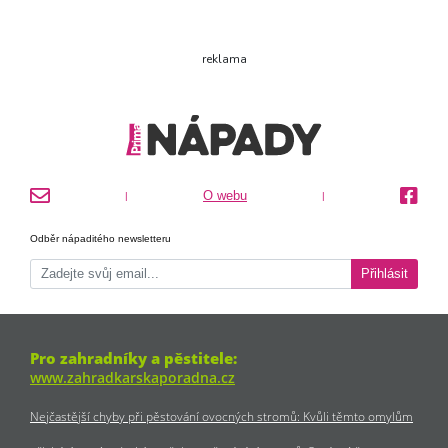
reklama
O webu
|
|
Odběr nápaditého newsletteru
Přihlásit
Pro zahradníky a pěstitele:
www.zahradkarskaporadna.cz
Nejčastější chyby při pěstování ovocných stromů: Kvůli těmto omylům