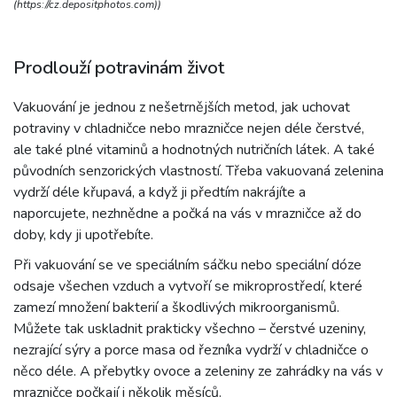
(https://cz.depositphotos.com))
Prodlouží potravinám život
Vakuování je jednou z nešetrnějších metod, jak uchovat
potraviny v chladničce nebo mrazničce nejen déle čerstvé,
ale také plné vitaminů a hodnotných nutričních látek. A také
původních senzorických vlastností. Třeba vakuovaná zelenina
vydrží déle křupavá, a když ji předtím nakrájíte a
naporcujete, nezhnědne a počká na vás v mrazničce až do
doby, kdy ji upotřebíte.
Při vakuování se ve speciálním sáčku nebo speciální dóze
odsaje všechen vzduch a vytvoří se mikroprostředí, které
zamezí množení bakterií a škodlivých mikroorganismů.
Můžete tak uskladnit prakticky všechno – čerstvé uzeniny,
nezrající sýry a porce masa od řezníka vydrží v chladničce o
něco déle. A přebytky ovoce a zeleniny ze zahrádky na vás v
mrazničce počkají i několik měsíců.