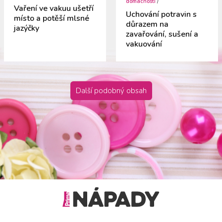
domácnosti
/
Vaření ve vakuu ušetří
Uchování potravin s
místo a potěší mlsné
důrazem na
jazýčky
zavařování, sušení a
vakuování
Další podobný obsah