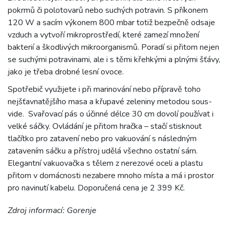
pokrmů či polotovarů nebo suchých potravin. S příkonem
120 W a sacím výkonem 800 mbar totiž bezpečně odsaje
vzduch a vytvoří mikroprostředí, které zamezí množení
bakterií a škodlivých mikroorganismů. Poradí si přitom nejen
se suchými potravinami, ale i s těmi křehkými a plnými šťávy,
jako je třeba drobné lesní ovoce.
Spotřebič využijete i při marinování nebo přípravě toho
nejšťavnatějšího masa a křupavé zeleniny metodou sous-
vide. Svařovací pás o účinné délce 30 cm dovolí používat i
velké sáčky. Ovládání je přitom hračka – stačí stisknout
tlačítko pro zatavení nebo pro vakuování s následným
zatavením sáčku a přístroj udělá všechno ostatní sám.
Elegantní vakuovačka s tělem z nerezové oceli a plastu
přitom v domácnosti nezabere mnoho místa a má i prostor
pro navinutí kabelu. Doporučená cena je 2 399 Kč.
Zdroj informací: Gorenje