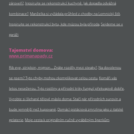
zároveň?
Inpsirujte se rekonstrukcí kuchyně. Jak dopadla odvážná
kombinace?
Manželka si vyžádala průhled z chodby na Lomnický štít
Inspirujte se rekonstrukcí bytu, kde múzou byla příroda
Sejdeme se v
garáži
Tajemství domova:
www.primanapady.cz
Rib eye, striploin, mignon… Znáte rozdíly mezi steaky?
Na dovolenou
se psem? Tyto chyby mohou zkomplikovat celou cestu
Komáři vás
letos nesežerou. Tyto rostliny a přírodní triky fungují překvapivě dobře
Vyrobte si šlehané tělové máslo doma: Stačí pár přírodních surovin a
bude jemnější než kupované
Domácí pistáciová zmrzlina jako z italské
gelaterie
Moje cesta k originálním ručně vyráběným šperkům