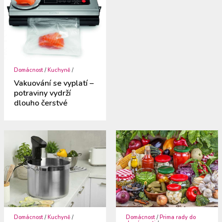
Domácnost
/
Kuchyně
/
Vakuování se vyplatí –
potraviny vydrží
dlouho čerstvé
Domácnost
/
Kuchyně
/
Domácnost
/
Prima rady do