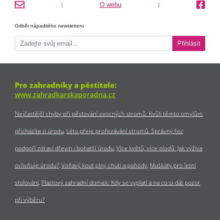
O webu
|
|
Odběr nápaditého newsletteru
Přihlásit
Pro zahradníky a pěstitele:
www.zahradkarskaporadna.cz
Nejčastější chyby při pěstování ovocných stromů: Kvůli těmto omylům
přicházíte o úrodu
Léto přeje prořezávání stromů. Správný řez
podpoří zdraví dřevin i bohatší úrodu
Více květů, více plodů: Jak výživa
ovlivňuje úrodu?
Voňavý kout plný chuti a pohody
Muškáty pro letní
stolování
Plastový zahradní domek: Kdy se vyplatí a na co si dát pozor
při výběru?