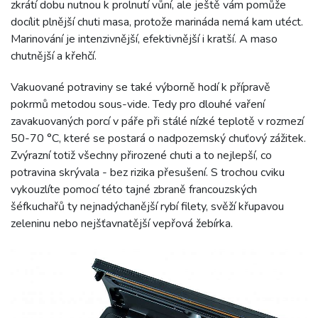
zkrátí dobu nutnou k prolnutí vůní, ale ještě vám pomůže
docílit plnější chuti masa, protože marináda nemá kam utéct.
Marinování je intenzivnější, efektivnější i kratší. A maso
chutnější a křehčí.
Vakuované potraviny se také výborně hodí k přípravě
pokrmů metodou sous-vide. Tedy pro dlouhé vaření
zavakuovaných porcí v páře při stálé nízké teplotě v rozmezí
50-70 °C, které se postará o nadpozemský chuťový zážitek.
Zvýrazní totiž všechny přirozené chuti a to nejlepší, co
potravina skrývala - bez rizika přesušení. S trochou cviku
vykouzlíte pomocí této tajné zbraně francouzských
šéfkuchařů ty nejnadýchanější rybí filety, svěží křupavou
zeleninu nebo nejšťavnatější vepřová žebírka.