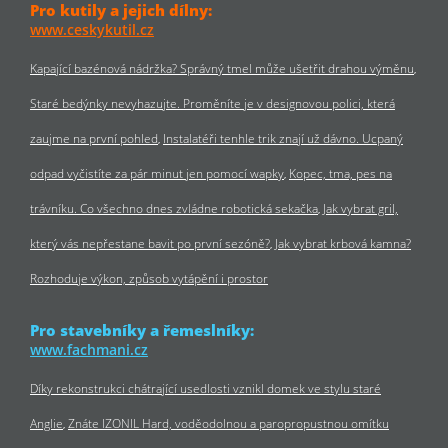
Pro kutily a jejich dílny:
www.ceskykutil.cz
Kapající bazénová nádržka? Správný tmel může ušetřit drahou výměnu
Staré bedýnky nevyhazujte. Proměníte je v designovou polici, která
zaujme na první pohled
Instalatéři tenhle trik znají už dávno. Ucpaný
odpad vyčistíte za pár minut jen pomocí wapky
Kopec, tma, pes na
trávníku. Co všechno dnes zvládne robotická sekačka
Jak vybrat gril,
který vás nepřestane bavit po první sezóně?
Jak vybrat krbová kamna?
Rozhoduje výkon, způsob vytápění i prostor
Pro stavebníky a řemeslníky:
www.fachmani.cz
Díky rekonstrukci chátrající usedlosti vznikl domek ve stylu staré
Anglie
Znáte IZONIL Hard, voděodolnou a paropropustnou omítku