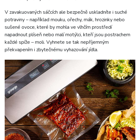
V zavakuovaných sáčcích ale bezpečně uskladníte i suché
potraviny – například mouku, ořechy, mák, hrozinky nebo
sušené ovoce, které by mohla ve vlhčím prostředí
napadnout plíseň nebo malí motýlci, kteří jsou postrachem
každé spíže – moli. Vyhnete se tak nepříjemným
překvapením i zbytečnému vyhazování jídla.