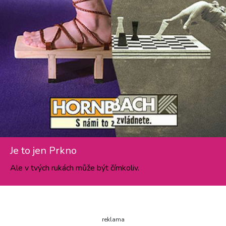
Je to jen Prkno
Ale v tvých rukách může být čímkoliv.
reklama