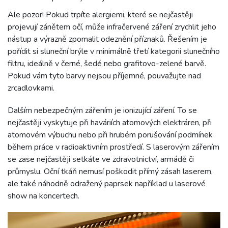
Ale pozor! Pokud trpíte alergiemi, které se nejčastěji
projevují zánětem očí, může infračervené záření zrychlit jeho
nástup a výrazně zpomalit odeznění příznaků. Řešením je
pořídit si sluneční brýle v minimálně třetí kategorii slunečního
filtru, ideálně v černé, šedé nebo grafitovo-zelené barvě.
Pokud vám tyto barvy nejsou příjemné, pouvažujte nad
zrcadlovkami.
Dalším nebezpečným zářením je ionizující záření. To se
nejčastěji vyskytuje při haváriích atomových elektráren, při
atomovém výbuchu nebo při hrubém porušování podmínek
během práce v radioaktivním prostředí. S laserovým zářením
se zase nejčastěji setkáte ve zdravotnictví, armádě či
průmyslu. Oční tkáň nemusí poškodit přímý zásah laserem,
ale také náhodně odražený paprsek například u laserové
show na koncertech.