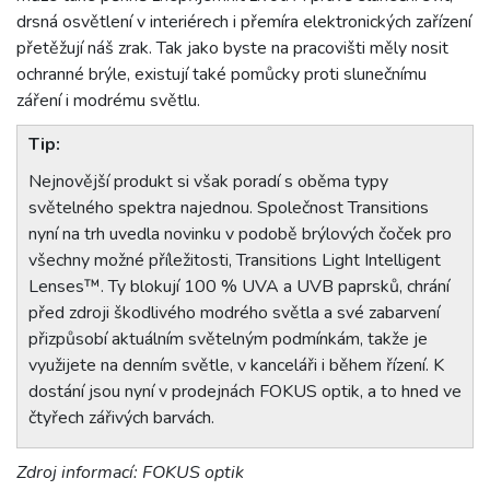
drsná osvětlení v interiérech i přemíra elektronických zařízení
přetěžují náš zrak. Tak jako byste na pracovišti měly nosit
ochranné brýle, existují také pomůcky proti slunečnímu
záření i modrému světlu.
Tip:
Nejnovější produkt si však poradí s oběma typy
světelného spektra najednou. Společnost Transitions
nyní na trh uvedla novinku v podobě brýlových čoček pro
všechny možné příležitosti, Transitions Light Intelligent
Lenses™. Ty blokují 100 % UVA a UVB paprsků, chrání
před zdroji škodlivého modrého světla a své zabarvení
přizpůsobí aktuálním světelným podmínkám, takže je
využijete na denním světle, v kanceláři i během řízení. K
dostání jsou nyní v prodejnách FOKUS optik, a to hned ve
čtyřech zářivých barvách.
Zdroj informací: FOKUS optik