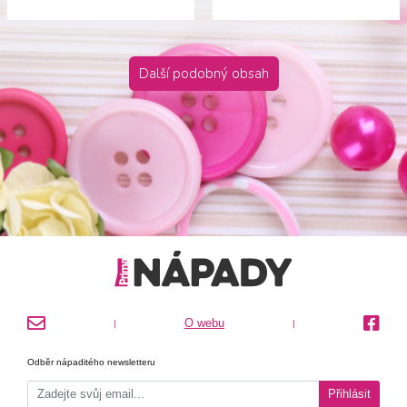
Další podobný obsah
O webu
|
|
Odběr nápaditého newsletteru
Přihlásit