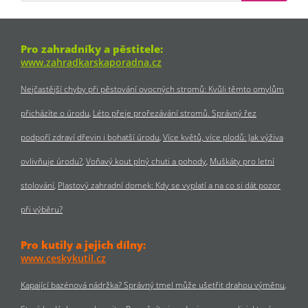
Pro zahradníky a pěstitele:
www.zahradkarskaporadna.cz
Nejčastější chyby při pěstování ovocných stromů: Kvůli těmto omylům
přicházíte o úrodu
Léto přeje prořezávání stromů. Správný řez
podpoří zdraví dřevin i bohatší úrodu
Více květů, více plodů: Jak výživa
ovlivňuje úrodu?
Voňavý kout plný chuti a pohody
Muškáty pro letní
stolování
Plastový zahradní domek: Kdy se vyplatí a na co si dát pozor
při výběru?
Pro kutily a jejich dílny:
www.ceskykutil.cz
Kapající bazénová nádržka? Správný tmel může ušetřit drahou výměnu