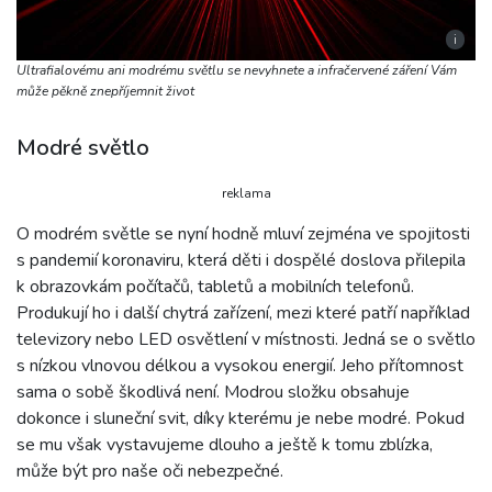
i
Ultrafialovému ani modrému světlu se nevyhnete a infračervené záření Vám
může pěkně znepříjemnit život
Modré světlo
reklama
O modrém světle se nyní hodně mluví zejména ve spojitosti
s pandemií koronaviru, která děti i dospělé doslova přilepila
k obrazovkám počítačů, tabletů a mobilních telefonů.
Produkují ho i další chytrá zařízení, mezi které patří například
televizory nebo LED osvětlení v místnosti. Jedná se o světlo
s nízkou vlnovou délkou a vysokou energií. Jeho přítomnost
sama o sobě škodlivá není. Modrou složku obsahuje
dokonce i sluneční svit, díky kterému je nebe modré. Pokud
se mu však vystavujeme dlouho a ještě k tomu zblízka,
může být pro naše oči nebezpečné.