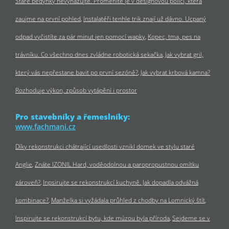
Staré bedýnky nevyhazujte. Proměníte je v designovou polici, která
zaujme na první pohled
Instalatéři tenhle trik znají už dávno. Ucpaný
odpad vyčistíte za pár minut jen pomocí wapky
Kopec, tma, pes na
trávníku. Co všechno dnes zvládne robotická sekačka
Jak vybrat gril,
který vás nepřestane bavit po první sezóně?
Jak vybrat krbová kamna?
Rozhoduje výkon, způsob vytápění i prostor
Pro stavebníky a řemeslníky:
www.fachmani.cz
Díky rekonstrukci chátrající usedlosti vznikl domek ve stylu staré
Anglie
Znáte IZONIL Hard, voděodolnou a paropropustnou omítku
zároveň?
Inpsirujte se rekonstrukcí kuchyně. Jak dopadla odvážná
kombinace?
Manželka si vyžádala průhled z chodby na Lomnický štít
Inspirujte se rekonstrukcí bytu, kde múzou byla příroda
Sejdeme se v