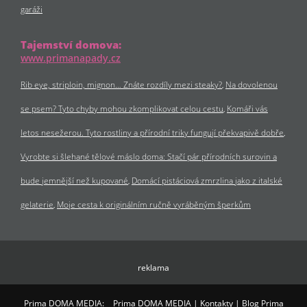
garáži
Tajemství domova:
www.primanapady.cz
Rib eye, striploin, mignon… Znáte rozdíly mezi steaky?
Na dovolenou
se psem? Tyto chyby mohou zkomplikovat celou cestu
Komáři vás
letos nesežerou. Tyto rostliny a přírodní triky fungují překvapivě dobře
Vyrobte si šlehané tělové máslo doma: Stačí pár přírodních surovin a
bude jemnější než kupované
Domácí pistáciová zmrzlina jako z italské
gelaterie
Moje cesta k originálním ručně vyráběným šperkům
reklama
Prima DOMA MEDIA:
Prima DOMA MEDIA
|
Kontakty
|
Blog Prima