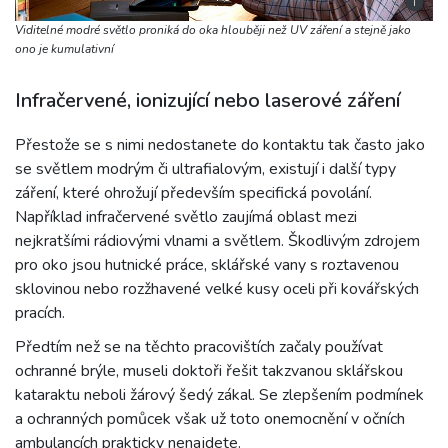
i
Viditelné modré světlo proniká do oka hlouběji než UV záření a stejně jako
ono je kumulativní
Infračervené, ionizující nebo laserové záření
Přestože se s nimi nedostanete do kontaktu tak často jako
se světlem modrým či ultrafialovým, existují i další typy
záření, které ohrožují především specifická povolání.
Například infračervené světlo zaujímá oblast mezi
nejkratšími rádiovými vlnami a světlem. Škodlivým zdrojem
pro oko jsou hutnické práce, sklářské vany s roztavenou
sklovinou nebo rozžhavené velké kusy oceli při kovářských
pracích.
Předtím než se na těchto pracovištích začaly používat
ochranné brýle, museli doktoři řešit takzvanou sklářskou
kataraktu neboli žárový šedý zákal. Se zlepšením podmínek
a ochranných pomůcek však už toto onemocnění v očních
ambulancích prakticky nenajdete.