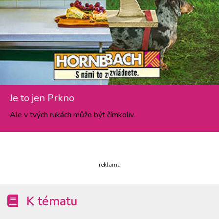
Je to jen Prkno
Ale v tvých rukách může být čímkoliv.
reklama
K tématu