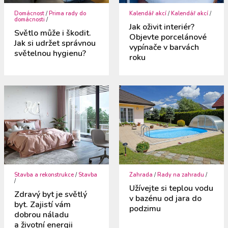
Domácnost
/
Prima rady do
Kalendář akcí
/
Kalendář akcí
/
domácnosti
/
Jak oživit interiér?
Světlo může i škodit.
Objevte porcelánové
Jak si udržet správnou
vypínače v barvách
světelnou hygienu?
roku
Stavba a rekonstrukce
/
Stavba
Zahrada
/
Rady na zahradu
/
/
Užívejte si teplou vodu
Zdravý byt je světlý
v bazénu od jara do
byt. Zajistí vám
podzimu
dobrou náladu
a životní energii