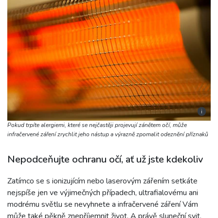
i
Pokud trpíte alergiemi, které se nejčastěji projevují zánětem očí, může
infračervené záření zrychlit jeho nástup a výrazně zpomalit odeznění příznaků
Nepodceňujte ochranu očí, ať už jste kdekoliv
Zatímco se s ionizujícím nebo laserovým zářením setkáte
nejspíše jen ve výjimečných případech, ultrafialovému ani
modrému světlu se nevyhnete a infračervené záření Vám
může také pěkně znepříjemnit život. A právě sluneční svit,