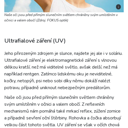
i
Naše oči jsou před přímým slunečním světlem chráněny svým umístěním v
očnici a valem obočí (Zdroj: FOKUS optik)
Ultrafialové záření (UV)
Jeho přirozeným zdrojem je slunce, najdete jej ale i v soláriu.
Ultrafialové záření je elektromagnetické záření s vlnovou
délkou kratší, než má viditelné světlo, avšak delší, než má
například rentgen. Zatímco lidskému oku je neviditelné,
kočky, netopýři, psi nebo sobi díky němu dokáží nalézt
potravu, případně uniknout nebezpečným predátorům.
Naše oči jsou před přímým slunečním světlem chráněny
svým umístěním v očnici a valem obočí. Z reflexních
mechanismů nám pomáhá také mrkací reflex, zúžení zornice
a případně sevření oční štěrbiny. Rohovka a čočka absorbují
velkou část tohoto světla. UV záření se však v očích chová