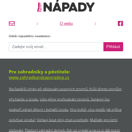
O webu
|
|
Odběr nápaditého newsletteru
Přihlásit
Pro zahradníky a pěstitele:
www.zahradkarskaporadna.cz
Nejčastější chyby při pěstování ovocných stromů: Kvůli těmto omylům
přicházíte o úrodu
Léto přeje prořezávání stromů. Správný řez
podpoří zdraví dřevin i bohatší úrodu
Více květů, více plodů: Jak výživa
ovlivňuje úrodu?
Voňavý kout plný chuti a pohody
Muškáty pro letní
stolování
Plastový zahradní domek: Kdy se vyplatí a na co si dát pozor