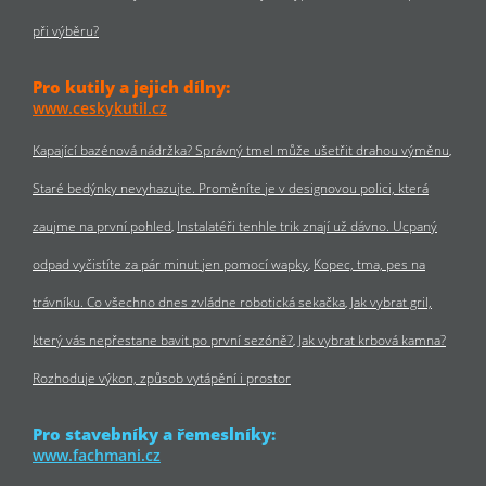
při výběru?
Pro kutily a jejich dílny:
www.ceskykutil.cz
Kapající bazénová nádržka? Správný tmel může ušetřit drahou výměnu
Staré bedýnky nevyhazujte. Proměníte je v designovou polici, která
zaujme na první pohled
Instalatéři tenhle trik znají už dávno. Ucpaný
odpad vyčistíte za pár minut jen pomocí wapky
Kopec, tma, pes na
trávníku. Co všechno dnes zvládne robotická sekačka
Jak vybrat gril,
který vás nepřestane bavit po první sezóně?
Jak vybrat krbová kamna?
Rozhoduje výkon, způsob vytápění i prostor
Pro stavebníky a řemeslníky:
www.fachmani.cz