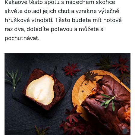
Kakaové těsto spolu s nádechem skořice
skvěle doladí jejich chuť a vznikne výtečně
hruškové vlnobití. Těsto budete mít hotové
raz dva, doladíte polevou a můžete si
pochutnávat.
i