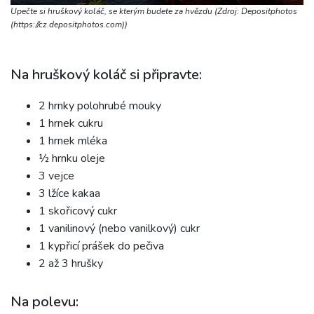
Upečte si hruškový koláč, se kterým budete za hvězdu (Zdroj: Depositphotos
(https://cz.depositphotos.com))
Na hruškový koláč si připravte:
2 hrnky polohrubé mouky
1 hrnek cukru
1 hrnek mléka
½ hrnku oleje
3 vejce
3 lžíce kakaa
1 skořicový cukr
1 vanilinový (nebo vanilkový) cukr
1 kypřicí prášek do pečiva
2 až 3 hrušky
Na polevu: