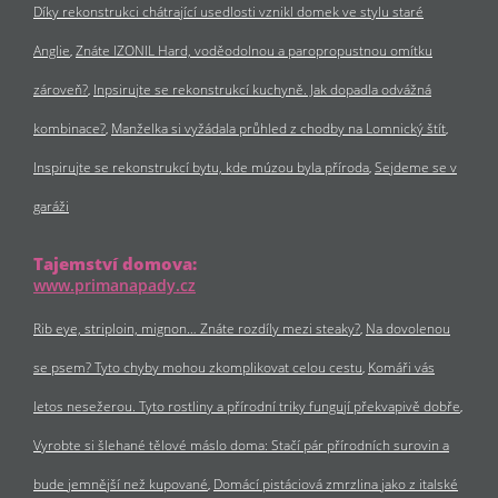
Díky rekonstrukci chátrající usedlosti vznikl domek ve stylu staré
Anglie
Znáte IZONIL Hard, voděodolnou a paropropustnou omítku
zároveň?
Inpsirujte se rekonstrukcí kuchyně. Jak dopadla odvážná
kombinace?
Manželka si vyžádala průhled z chodby na Lomnický štít
Inspirujte se rekonstrukcí bytu, kde múzou byla příroda
Sejdeme se v
garáži
Tajemství domova:
www.primanapady.cz
Rib eye, striploin, mignon… Znáte rozdíly mezi steaky?
Na dovolenou
se psem? Tyto chyby mohou zkomplikovat celou cestu
Komáři vás
letos nesežerou. Tyto rostliny a přírodní triky fungují překvapivě dobře
Vyrobte si šlehané tělové máslo doma: Stačí pár přírodních surovin a
bude jemnější než kupované
Domácí pistáciová zmrzlina jako z italské