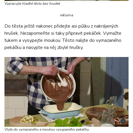
Vypracujte hladké těsto bez hrudek
reklama
Do těsta ještě nakonec přidejte asi půlku z nakrájených
hrušek. Nezapomeňte si taky připravit pekáček. Vymažte
tukem a vysypejte moukou. Těsto nalijte do vymazaného
pekáčku a nasypte na něj zbylé hrušky.
i
Vlijte do vymazaného a moukou vysypaného pekáčku