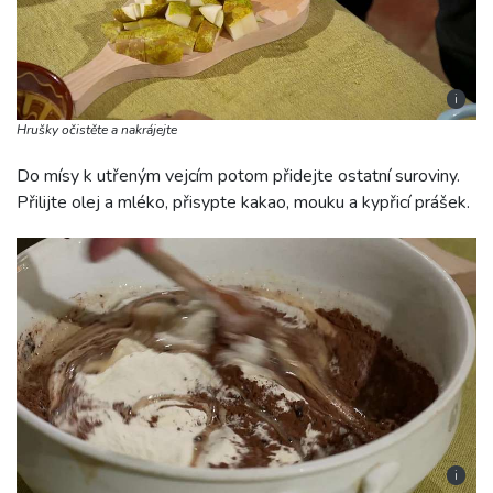
i
Hrušky očistěte a nakrájejte
Do mísy k utřeným vejcím potom přidejte ostatní suroviny.
Přilijte olej a mléko, přisypte kakao, mouku a kypřicí prášek.
i