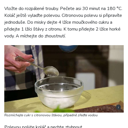
Vložte do rozpálené trouby. Pečete asi 30 minut na 180 °C.
Koláč ještě vylaďte polevou. Citronovou polevu si připravíte
jednoduše. Do misky dejte 4 lžíce moučkového cukru a
přidejte 1 lžíci šťávy z citronu. K tomu přidejte 2 lžíce horké
vody. A míchejte do zhoustnutí.
i
Rozmíchejte cukr s citronovou šťávou, případně zřeďte vodou
Polevou polijte koláč a nechte ztuhnout.