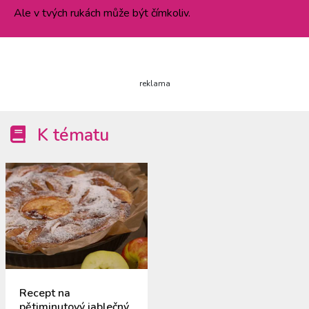
Ale v tvých rukách může být čímkoliv.
reklama
K tématu
Recept na
pětiminutový jablečný