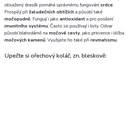
obsažený draslík pomáhá správnému fungování
srdce
.
Prospějí při
žaludečních obtížích
a působí také
močopudně
. Fungují i jako
antioxidant
a pro posílení
imunitního systému
. Často se používají i listy. Odvar
působí blahodárně na
močové cesty
, jako prevence i léčba
močových kamenů
. Využijete ho také při
revmatismu
.
Upečte si ořechový koláč, zn. bleskově: