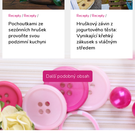
Recepty
/
Recepty
/
Recepty
/
Recepty
/
Pochoutkami ze
Hruškový závin z
sezónních hrušek
jogurtového těsta:
provoňte svou
Vynikající křehký
podzimní kuchyni
zákusek s vláčným
středem
Další podobný obsah