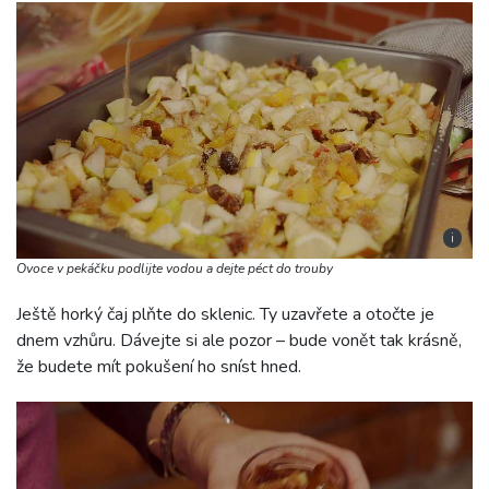
i
Ovoce v pekáčku podlijte vodou a dejte péct do trouby
Ještě horký čaj plňte do sklenic. Ty uzavřete a otočte je
dnem vzhůru. Dávejte si ale pozor – bude vonět tak krásně,
že budete mít pokušení ho sníst hned.