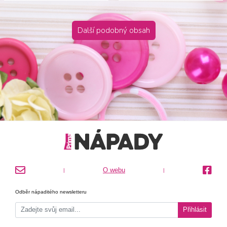
Další podobný obsah
O webu
|
|
Odběr nápaditého newsletteru
Přihlásit