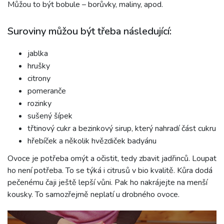
Můžou to být bobule – borůvky, maliny, apod.
Suroviny můžou být třeba následující:
jablka
hrušky
citrony
pomeranče
rozinky
sušený šípek
třtinový cukr a bezinkový sirup, který nahradí část cukru
hřebíček a několik hvězdiček badyánu
Ovoce je potřeba omýt a očistit, tedy zbavit jadřinců. Loupat
ho není potřeba. To se týká i citrusů v bio kvalitě. Kůra dodá
pečenému čaji ještě lepší vůni. Pak ho nakrájejte na menší
kousky. To samozřejmě neplatí u drobného ovoce.