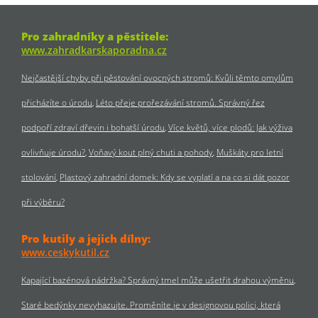
Pro zahradníky a pěstitele:
www.zahradkarskaporadna.cz
Nejčastější chyby při pěstování ovocných stromů: Kvůli těmto omylům
přicházíte o úrodu
Léto přeje prořezávání stromů. Správný řez
podpoří zdraví dřevin i bohatší úrodu
Více květů, více plodů: Jak výživa
ovlivňuje úrodu?
Voňavý kout plný chuti a pohody
Muškáty pro letní
stolování
Plastový zahradní domek: Kdy se vyplatí a na co si dát pozor
při výběru?
Pro kutily a jejich dílny:
www.ceskykutil.cz
Kapající bazénová nádržka? Správný tmel může ušetřit drahou výměnu
Staré bedýnky nevyhazujte. Proměníte je v designovou polici, která