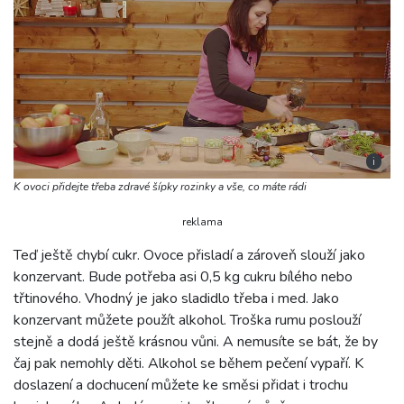
i
K ovoci přidejte třeba zdravé šípky rozinky a vše, co máte rádi
reklama
Teď ještě chybí cukr. Ovoce přisladí a zároveň slouží jako
konzervant. Bude potřeba asi 0,5 kg cukru bílého nebo
třtinového. Vhodný je jako sladidlo třeba i med. Jako
konzervant můžete použít alkohol. Troška rumu poslouží
stejně a dodá ještě krásnou vůni. A nemusíte se bát, že by
čaj pak nemohly děti. Alkohol se během pečení vypaří. K
doslazení a dochucení můžete ke směsi přidat i trochu