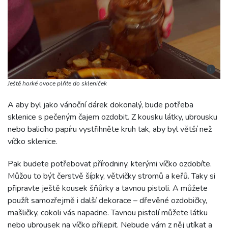
i
Ještě horké ovoce plňte do skleniček
A aby byl jako vánoční dárek dokonalý, bude potřeba
sklenice s pečeným čajem ozdobit. Z kousku látky, ubrousku
nebo balicího papíru vystřihněte kruh tak, aby byl větší než
víčko sklenice.
Pak budete potřebovat přírodniny, kterými víčko ozdobíte.
Můžou to být čerstvě šípky, větvičky stromů a keřů. Taky si
připravte ještě kousek šňůrky a tavnou pistoli. A můžete
použít samozřejmě i další dekorace – dřevěné ozdobičky,
mašličky, cokoli vás napadne. Tavnou pistolí můžete látku
nebo ubrousek na víčko přilepit. Nebude vám z něj utíkat a