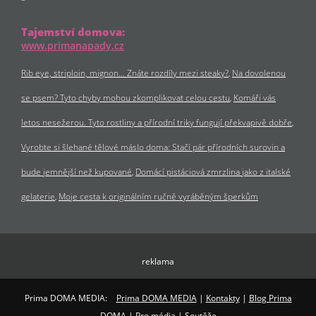
Tajemství domova:
www.primanapady.cz
Rib eye, striploin, mignon… Znáte rozdíly mezi steaky?
Na dovolenou
se psem? Tyto chyby mohou zkomplikovat celou cestu
Komáři vás
letos nesežerou. Tyto rostliny a přírodní triky fungují překvapivě dobře
Vyrobte si šlehané tělové máslo doma: Stačí pár přírodních surovin a
bude jemnější než kupované
Domácí pistáciová zmrzlina jako z italské
gelaterie
Moje cesta k originálním ručně vyráběným šperkům
reklama
Prima DOMA MEDIA:
Prima DOMA MEDIA
|
Kontakty
|
Blog Prima
DOMA
|
Pro média
|
Soutěže