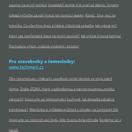
zaujme na první pohled
Instalatéři tenhle trik znají už dávno. Ucpaný
odpad vyčistíte za pár minut jen pomocí wapky
Kopec, tma, pes na
trávníku. Co všechno dnes zvládne robotická sekačka
Jak vybrat gril,
který vás nepřestane bavit po první sezóně?
Jak vybrat krbová kamna?
Rozhoduje výkon, způsob vytápění i prostor
Pro stavebníky a řemeslníky:
www.fachmani.cz
Díky rekonstrukci chátrající usedlosti vznikl domek ve stylu staré
Anglie
Znáte IZONIL Hard, voděodolnou a paropropustnou omítku
zároveň?
Inpsirujte se rekonstrukcí kuchyně. Jak dopadla odvážná
kombinace?
Manželka si vyžádala průhled z chodby na Lomnický štít
Inspirujte se rekonstrukcí bytu, kde múzou byla příroda
Sejdeme se v
garáži