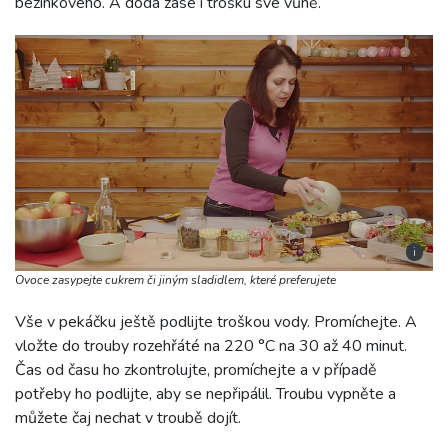
bezinkového. A dodá zase i trošku své vůně.
i
Ovoce zasypejte cukrem či jiným sladidlem, které preferujete
Vše v pekáčku ještě podlijte troškou vody. Promíchejte. A
vložte do trouby rozehřáté na 220 °C na 30 až 40 minut.
Čas od času ho zkontrolujte, promíchejte a v případě
potřeby ho podlijte, aby se nepřipálil. Troubu vypněte a
můžete čaj nechat v troubě dojít.