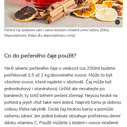
i
Pečený čaj zpříjemní vám i vašim blízkým chladné zimní večery (Zdroj:
Depositphotos (https://cz.depositphotos.com))
Co do pečeného čaje použít?
Na 6 sklenic pečeného čaje o velikost cca 200ml budete
potřebovat 1,5 až 2 kg libovolného ovoce. Může to být
všechno ovoce, které najdete v obchodě. Čaj může být
jednodruhový i vícedruhový. Určitě ale nesahejte po
banánech, ty totiž během pečení zčernají. Nejsou hezké na
pohled a jejich chuť také není dobrá. Naproti tomu je dobrou
volbou třeba rakytník. Dodá čaji hezkou barvu a pomůže
vašemu zdraví. Jen jediná bobule obsahuje potřebnou denní
dávku vitaminu C. Použít můžete s klidem i ovoce mražené.