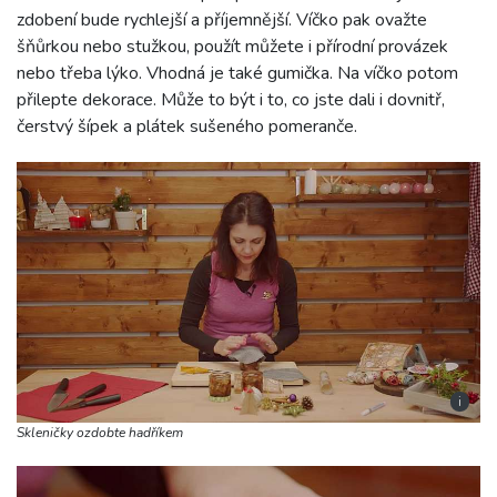
zdobení bude rychlejší a příjemnější. Víčko pak ovažte
šňůrkou nebo stužkou, použít můžete i přírodní provázek
nebo třeba lýko. Vhodná je také gumička. Na víčko potom
přilepte dekorace. Může to být i to, co jste dali i dovnitř,
čerstvý šípek a plátek sušeného pomeranče.
i
Skleničky ozdobte hadříkem