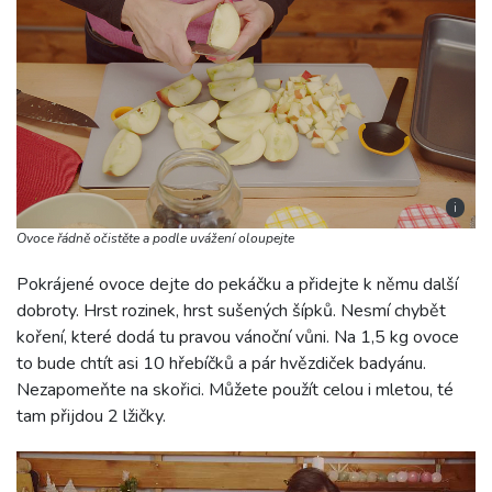
i
Ovoce řádně očistěte a podle uvážení oloupejte
Pokrájené ovoce dejte do pekáčku a přidejte k němu další
dobroty. Hrst rozinek, hrst sušených šípků. Nesmí chybět
koření, které dodá tu pravou vánoční vůni. Na 1,5 kg ovoce
to bude chtít asi 10 hřebíčků a pár hvězdiček badyánu.
Nezapomeňte na skořici. Můžete použít celou i mletou, té
tam přijdou 2 lžičky.