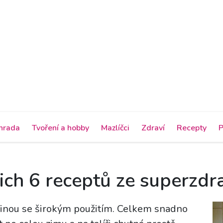
hrada
Tvoření a hobby
Mazlíčci
Zdraví
Recepty
P
ich 6 receptů ze superzdr
ninou se širokým použitím. Celkem snadno