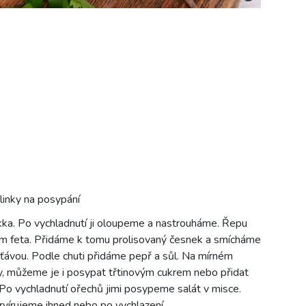
linky na posypání
a. Po vychladnutí ji oloupeme a nastrouháme. Řepu
m feta. Přidáme k tomu prolisovaný česnek a smícháme
šťávou. Podle chuti přidáme pepř a sůl. Na mírném
y, můžeme je i posypat třtinovým cukrem nebo přidat
 Po vychladnutí ořechů jimi posypeme salát v misce.
rvírujeme ihned nebo po vychlazení.