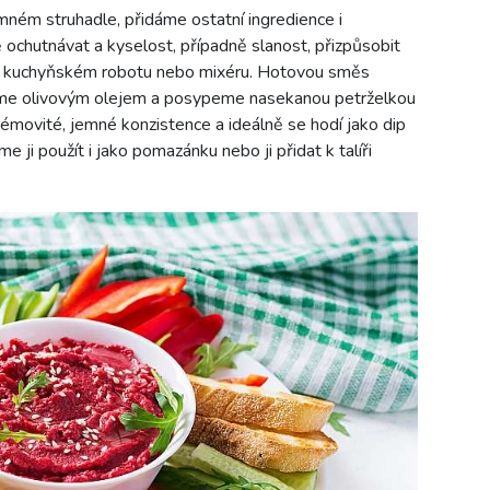
ném struhadle, přidáme ostatní ingredience i
 ochutnávat a kyselost, případně slanost, přizpůsobit
 v kuchyňském robotu nebo mixéru. Hotovou směs
eme olivovým olejem a posypeme nasekanou petrželkou
émovité, jemné konzistence a ideálně se hodí jako dip
 ji použít i jako pomazánku nebo ji přidat k talíři