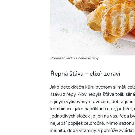
Pomazánka/dip z červené řepy
Řepná šťáva – elixír zdraví
Jako detoxikační kůru bychom si měli cel
šťávu z řepy. Aby nebyla šťáva tolik sil
s jiným vylisovaným ovocem, dobrá jsou j
kombinace, jako například celer, petržel,
jednotlivých složek je jen na vás, řepa 
nejlepší popíjet celoročně. Mimo sezon
imunitu, dodá vitaminy a pomůže zvládat 