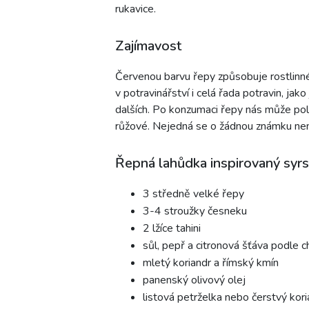
rukavice.
Zajímavost
Červenou barvu řepy způsobuje rostlinn
v potravinářství i celá řada potravin, jak
dalších. Po konzumaci řepy nás může pole
růžové. Nejedná se o žádnou známku nemo
Řepná lahůdka inspirovaný syr
3 středně velké řepy
3-4 stroužky česneku
2 lžíce tahini
sůl, pepř a citronová šťáva podle c
mletý koriandr a římský kmín
panenský olivový olej
listová petrželka nebo čerstvý kori