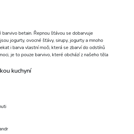
é barvivo betain. Řepnou šťávou se dobarvuje
o jsou jogurty, ovocné šťávy, sirupy, jogurty a mnoho
kat i barva vlastní moči, která se zbarví do odstínů
ci, je to pouze barvivo, které obchází z našeho těla
skou kuchyní
huti
andr