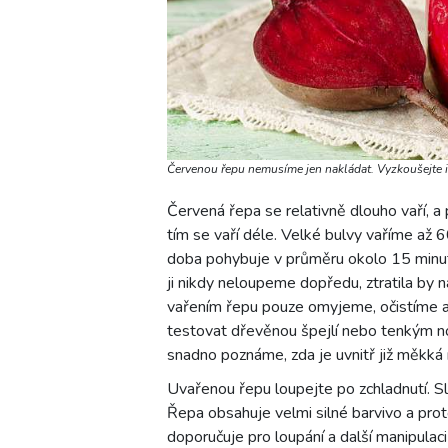
Červenou řepu nemusíme jen nakládat. Vyzkoušejte i 
Červená řepa se relativně dlouho vaří, a
tím se vaří déle. Velké bulvy vaříme až 6
doba pohybuje v průměru okolo 15 minut
ji nikdy neloupeme dopředu, ztratila by 
vařením řepu pouze omyjeme, očistíme a 
testovat dřevěnou špejlí nebo tenkým no
snadno poznáme, zda je uvnitř již měkká
Uvařenou řepu loupejte po zchladnutí. S
Řepa obsahuje velmi silné barvivo a prot
doporučuje pro loupání a další manipulac