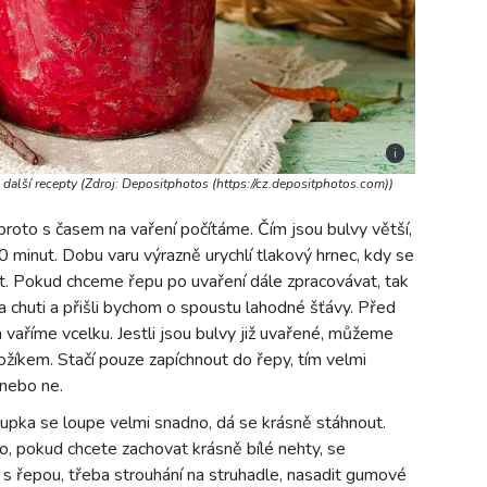
i
další recepty (Zdroj: Depositphotos (https://cz.depositphotos.com))
 proto s časem na vaření počítáme. Čím jsou bulvy větší,
0 minut. Dobu varu výrazně urychlí tlakový hrnec, kdy se
. Pokud chceme řepu po uvaření dále zpracovávat, tak
na chuti a přišli bychom o spoustu lahodné šťávy. Před
vaříme vcelku. Jestli jsou bulvy již uvařené, můžeme
žíkem. Stačí pouze zapíchnout do řepy, tím velmi
 nebo ne.
lupka se loupe velmi snadno, dá se krásně stáhnout.
o, pokud chcete zachovat krásně bílé nehty, se
i s řepou, třeba strouhání na struhadle, nasadit gumové