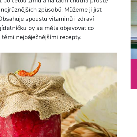
 po celou zimu a na talíři chutná prostě
 nejrůznějších způsobů. Můžeme ji jíst
Obsahuje spoustu vitaminů i zdraví
ídelníčku by se měla objevovat co
t těmi nejbáječnějšími recepty.