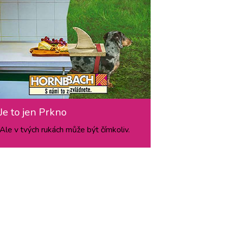
Je to jen Prkno
Ale v tvých rukách může být čímkoliv.