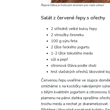
Řepná šťáva je hotovým elixírem pro naše zdraví
Salát z červené řepy s ořechy
2 středně velké bulvy řepy
2 stroužky česneku
100 g sýru feta
2 lžíce řeckého jogurtu
1-2 lžíce tekutého medu
sůl a pepř
citronová šťáva podle chuti
hrst vlašských ořechů, libovolné by
Červenou řepu uvaříme ve slupce doměkk
smícháme s na kostičky nakrájeným sýre
s bílým kvalitním jogurtem a citronovou 
plamenu na pánvi zlehka opražíme ořech
trochu medu a nechat je zkaramelizovat.
Přidáme i libovolné nasekané bylinky. Se