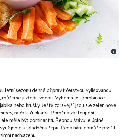
i
ou letní sezonu denně připravit čerstvou vylisovanou
ná, můžeme ji zředit vodou. Výborná je i kombinace
ablka nebo hrušky. Ještě zdravější jsou ale zeleninové
 mrkev, rajčata či okurka. Poměr a zastoupení
by ale měla být dominantní. Řepnou šťávu je úplně
u využijeme uskladněnu řepu. Řepa nám pomůže posílit
zimní nachlazení.