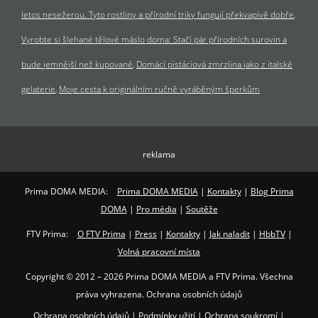
letos nesežerou. Tyto rostliny a přírodní triky fungují překvapivě dobře
Vyrobte si šlehané tělové máslo doma: Stačí pár přírodních surovin a
bude jemnější než kupované
Domácí pistáciová zmrzlina jako z italské
gelaterie
Moje cesta k originálním ručně vyráběným šperkům
reklama
Prima DOMA MEDIA:
Prima DOMA MEDIA
|
Kontakty
|
Blog Prima
DOMA
|
Pro média
|
Soutěže
FTV Prima:
O FTV Prima
|
Press
|
Kontakty
|
Jak naladit
|
HbbTV
|
Volná pracovní místa
Copyright © 2012 – 2026 Prima DOMA MEDIA a FTV Prima. Všechna
práva vyhrazena. Ochrana osobních údajů
Ochrana osobních údajů
|
Podmínky užití
|
Ochrana soukromí
|