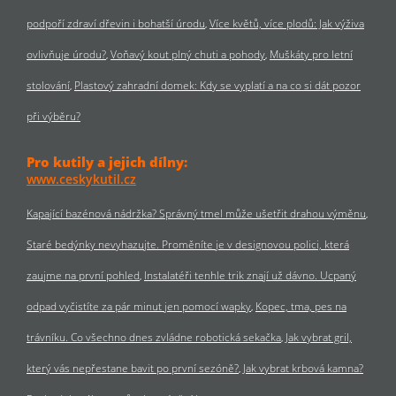
podpoří zdraví dřevin i bohatší úrodu
Více květů, více plodů: Jak výživa
ovlivňuje úrodu?
Voňavý kout plný chuti a pohody
Muškáty pro letní
stolování
Plastový zahradní domek: Kdy se vyplatí a na co si dát pozor
při výběru?
Pro kutily a jejich dílny:
www.ceskykutil.cz
Kapající bazénová nádržka? Správný tmel může ušetřit drahou výměnu
Staré bedýnky nevyhazujte. Proměníte je v designovou polici, která
zaujme na první pohled
Instalatéři tenhle trik znají už dávno. Ucpaný
odpad vyčistíte za pár minut jen pomocí wapky
Kopec, tma, pes na
trávníku. Co všechno dnes zvládne robotická sekačka
Jak vybrat gril,
který vás nepřestane bavit po první sezóně?
Jak vybrat krbová kamna?