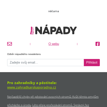
reklama
O webu
|
|
Odběr nápaditého newsletteru
Přihlásit
Pro zahradníky a pěstitele:
www.zahradkarskaporadna.cz
Nejčastější chyby při pěstování ovocných stromů: Kvůli těmto omylům
přicházíte o úrodu
Léto přeje prořezávání stromů. Správný řez