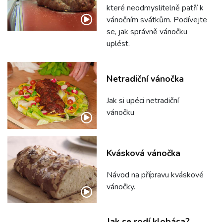
které neodmyslitelně patří k
vánočním svátkům. Podívejte
se, jak správně vánočku
uplést.
Netradiční vánočka
Jak si upéci netradiční
vánočku
Kvásková vánočka
Návod na přípravu kváskové
vánočky.
Jak se rodí klobása?