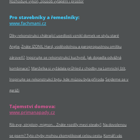
Rozhoduje výkon, způsob vytápění i prostor
Pro stavebníky a řemeslníky:
www.fachmani.cz
Díky rekonstrukci chátrající usedlosti vznikl domek ve stylu staré
Anglie
Znáte IZONIL Hard, voděodolnou a paropropustnou omítku
zároveň?
Inpsirujte se rekonstrukcí kuchyně. Jak dopadla odvážná
kombinace?
Manželka si vyžádala průhled z chodby na Lomnický štít
Inspirujte se rekonstrukcí bytu, kde múzou byla příroda
Sejdeme se v
garáži
Tajemství domova:
www.primanapady.cz
Rib eye, striploin, mignon… Znáte rozdíly mezi steaky?
Na dovolenou
se psem? Tyto chyby mohou zkomplikovat celou cestu
Komáři vás