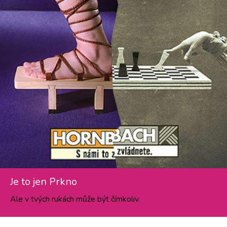
Je to jen Prkno
Ale v tvých rukách může být čímkoliv.