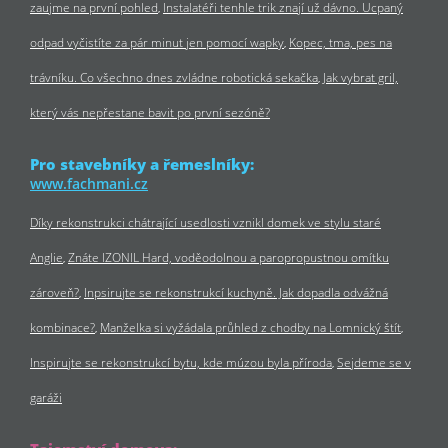
zaujme na první pohled
Instalatéři tenhle trik znají už dávno. Ucpaný
odpad vyčistíte za pár minut jen pomocí wapky
Kopec, tma, pes na
trávníku. Co všechno dnes zvládne robotická sekačka
Jak vybrat gril,
který vás nepřestane bavit po první sezóně?
Pro stavebníky a řemeslníky:
www.fachmani.cz
Díky rekonstrukci chátrající usedlosti vznikl domek ve stylu staré
Anglie
Znáte IZONIL Hard, voděodolnou a paropropustnou omítku
zároveň?
Inpsirujte se rekonstrukcí kuchyně. Jak dopadla odvážná
kombinace?
Manželka si vyžádala průhled z chodby na Lomnický štít
Inspirujte se rekonstrukcí bytu, kde múzou byla příroda
Sejdeme se v
garáži