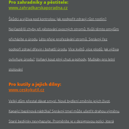
Pro zahradníky a pěstitele:
www.zahradkarskaporadna.cz
Škůdci a výživa pod kontrolou: Jak podpořit zdravý růst rostlin?
Nejčastější chyby při pěstování ovocných stromů: Kvůli těmto omylům
přicházíte o úrodu
Léto přeje prořezávání stromů. Správný řez
podpoří zdraví dřevin i bohatší úrodu
Více květů, více plodů: Jak výživa
ovlivňuje úrodu?
Voňavý kout plný chuti a pohody
Muškáty pro letní
stolování
Pro kutily a jejich dílny:
www.ceskykutil.cz
Velký dům přestal dávat smysl. Nové bydlení změnilo jejich život
Kapající bazénová nádržka? Správný tmel může ušetřit drahou výměnu
Staré bedýnky nevyhazujte. Proměníte je v designovou polici, která