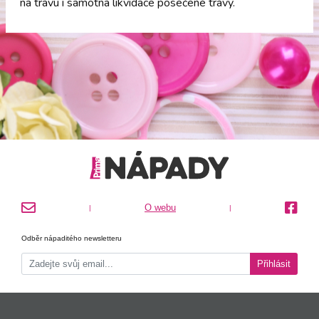
na trávu i samotná likvidace posečené trávy.
O webu
|
|
Odběr nápaditého newsletteru
Přihlásit