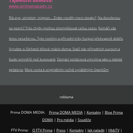
Tajemství domova:
www.primanapady.cz
Rib eye, striploin, mignon… Znáte rozdíly mezi steaky?
Na dovolenou
se psem? Tyto chyby mohou zkomplikovat celou cestu
Komáři vás
letos nesežerou. Tyto rostliny a přírodní triky fungují překvapivě dobře
Vyrobte si šlehané tělové máslo doma: Stačí pár přírodních surovin a
bude jemnější než kupované
Domácí pistáciová zmrzlina jako z italské
gelaterie
Moje cesta k originálním ručně vyráběným šperkům
reklama
Prima DOMA MEDIA:
Prima DOMA MEDIA
|
Kontakty
|
Blog Prima
DOMA
|
Pro média
|
Soutěže
FTV Prima:
O FTV Prima
|
Press
|
Kontakty
|
Jak naladit
|
HbbTV
|