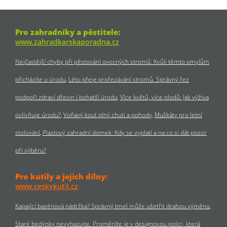
Pro zahradníky a pěstitele:
www.zahradkarskaporadna.cz
Nejčastější chyby při pěstování ovocných stromů: Kvůli těmto omylům
přicházíte o úrodu
Léto přeje prořezávání stromů. Správný řez
podpoří zdraví dřevin i bohatší úrodu
Více květů, více plodů: Jak výživa
ovlivňuje úrodu?
Voňavý kout plný chuti a pohody
Muškáty pro letní
stolování
Plastový zahradní domek: Kdy se vyplatí a na co si dát pozor
při výběru?
Pro kutily a jejich dílny:
www.ceskykutil.cz
Kapající bazénová nádržka? Správný tmel může ušetřit drahou výměnu
Staré bedýnky nevyhazujte. Proměníte je v designovou polici, která