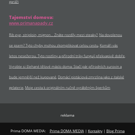
garáži
Tajemství domova:
www.primanapady.cz
Rib eye, striploin, mignon… Znáte rozdíly mezi steaky?
Na dovolenou
se psem? Tyto chyby mohou zkomplikovat celou cestu
Komáři vás
letos nesežerou. Tyto rostliny a přírodní triky fungují překvapivě dobře
Vyrobte si šlehané tělové máslo doma: Stačí pár přírodních surovin a
bude jemnější než kupované
Domácí pistáciová zmrzlina jako z italské
gelaterie
Moje cesta k originálním ručně vyráběným šperkům
reklama
Prima DOMA MEDIA:
Prima DOMA MEDIA
|
Kontakty
|
Blog Prima