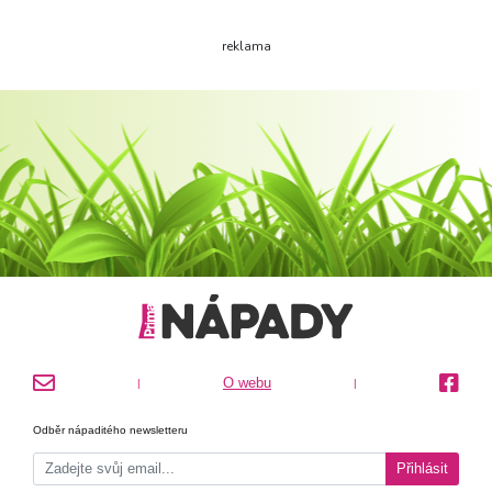
reklama
O webu
|
|
Odběr nápaditého newsletteru
Přihlásit