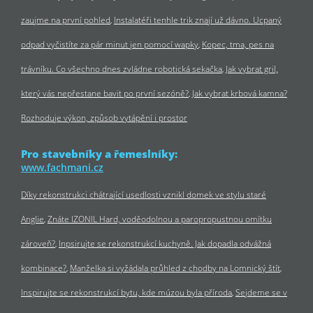
zaujme na první pohled
Instalatéři tenhle trik znají už dávno. Ucpaný
odpad vyčistíte za pár minut jen pomocí wapky
Kopec, tma, pes na
trávníku. Co všechno dnes zvládne robotická sekačka
Jak vybrat gril,
který vás nepřestane bavit po první sezóně?
Jak vybrat krbová kamna?
Rozhoduje výkon, způsob vytápění i prostor
Pro stavebníky a řemeslníky:
www.fachmani.cz
Díky rekonstrukci chátrající usedlosti vznikl domek ve stylu staré
Anglie
Znáte IZONIL Hard, voděodolnou a paropropustnou omítku
zároveň?
Inpsirujte se rekonstrukcí kuchyně. Jak dopadla odvážná
kombinace?
Manželka si vyžádala průhled z chodby na Lomnický štít
Inspirujte se rekonstrukcí bytu, kde múzou byla příroda
Sejdeme se v