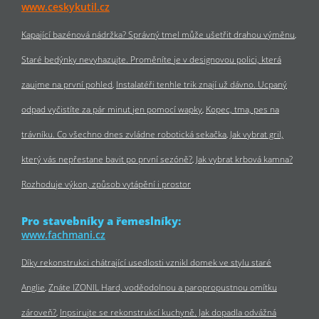
www.ceskykutil.cz
Kapající bazénová nádržka? Správný tmel může ušetřit drahou výměnu
Staré bedýnky nevyhazujte. Proměníte je v designovou polici, která
zaujme na první pohled
Instalatéři tenhle trik znají už dávno. Ucpaný
odpad vyčistíte za pár minut jen pomocí wapky
Kopec, tma, pes na
trávníku. Co všechno dnes zvládne robotická sekačka
Jak vybrat gril,
který vás nepřestane bavit po první sezóně?
Jak vybrat krbová kamna?
Rozhoduje výkon, způsob vytápění i prostor
Pro stavebníky a řemeslníky:
www.fachmani.cz
Díky rekonstrukci chátrající usedlosti vznikl domek ve stylu staré
Anglie
Znáte IZONIL Hard, voděodolnou a paropropustnou omítku
zároveň?
Inpsirujte se rekonstrukcí kuchyně. Jak dopadla odvážná