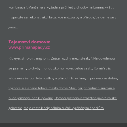
kombinace?
Manželka si vyžádala průhled z chodby na Lomnický štít
Inspirujte se rekonstrukcí bytu, kde múzou byla příroda
Sejdeme se v
garáži
Tajemství domova:
www.primanapady.cz
Rib eye, striploin, mignon… Znáte rozdíly mezi steaky?
Na dovolenou
se psem? Tyto chyby mohou zkomplikovat celou cestu
Komáři vás
letos nesežerou. Tyto rostliny a přírodní triky fungují překvapivě dobře
Vyrobte si šlehané tělové máslo doma: Stačí pár přírodních surovin a
bude jemnější než kupované
Domácí pistáciová zmrzlina jako z italské
gelaterie
Moje cesta k originálním ručně vyráběným šperkům