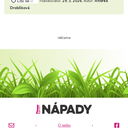
Publikováno:
29. 3. 2026
, Autor:
Andrea
Drobílková
reklama
O webu
|
|