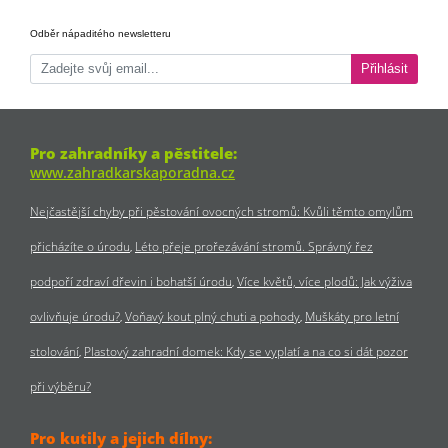
Odběr nápaditého newsletteru
Přihlásit
Pro zahradníky a pěstitele:
www.zahradkarskaporadna.cz
Nejčastější chyby při pěstování ovocných stromů: Kvůli těmto omylům
přicházíte o úrodu
Léto přeje prořezávání stromů. Správný řez
podpoří zdraví dřevin i bohatší úrodu
Více květů, více plodů: Jak výživa
ovlivňuje úrodu?
Voňavý kout plný chuti a pohody
Muškáty pro letní
stolování
Plastový zahradní domek: Kdy se vyplatí a na co si dát pozor
při výběru?
Pro kutily a jejich dílny: