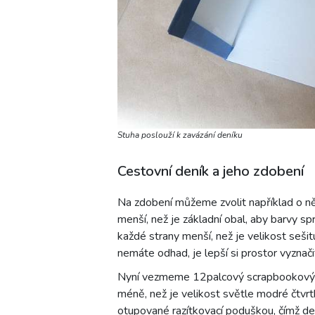
Stuha poslouží k zavázání deníku
Cestovní deník a jeho zdobení
Na zdobení můžeme zvolit například o něk
menší, než je základní obal, aby barvy s
každé strany menší, než je velikost seši
nemáte odhad, je lepší si prostor vyznači
Nyní vezmeme 12palcový scrapbookový pa
méně, než je velikost světle modré čtvr
otupované razítkovací poduškou, čímž den