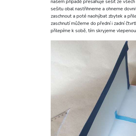
našem případě přesahuje sešit ze všech 
sešitu obal nastřihneme a ohneme dovnitř.
zaschnout a poté naohýbat zbytek a přil
zaschnutí můžeme do přední i zadní čtvrt
přilepíme k sobě, tím skryjeme vlepenou 