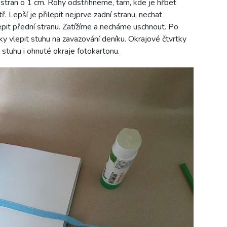
stran o 1 cm. Rohy odstřihneme, tam, kde je hřbet
 Lepší je přilepit nejprve zadní stranu, nechat
epit přední stranu. Zatížíme a necháme uschnout. Po
ky vlepit stuhu na zavazování deníku. Okrajové čtvrtky
stuhu i ohnuté okraje fotokartonu.