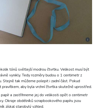
i
olik tónů světlejší modrou čtvrtku. Velikost musí být
právně vynikly. Tedy rozměry budou o 1 centimetr z
tu. Stejně tak můžeme polepit i zadní část. Pokud
t pravítkem, aby byla vrchní čtvrtka skutečně uprostřed.
pír a zastřihneme jej do velikosti opět o centimetr
tky. Okraje obdélníků scrapbookového papíru jsou
ík získal starobylý vzhled.