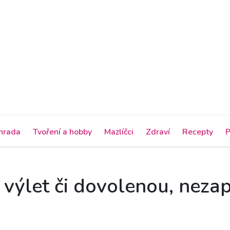
hrada
Tvoření a hobby
Mazlíčci
Zdraví
Recepty
P
 výlet či dovolenou, neza