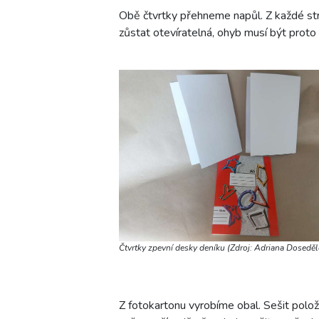
Obě čtvrtky přehneme napůl. Z každé st
zůstat otevíratelná, ohyb musí být proto 
Čtvrtky zpevní desky deníku (Zdroj: Adriana Doseděl
Z fotokartonu vyrobíme obal. Sešit polo