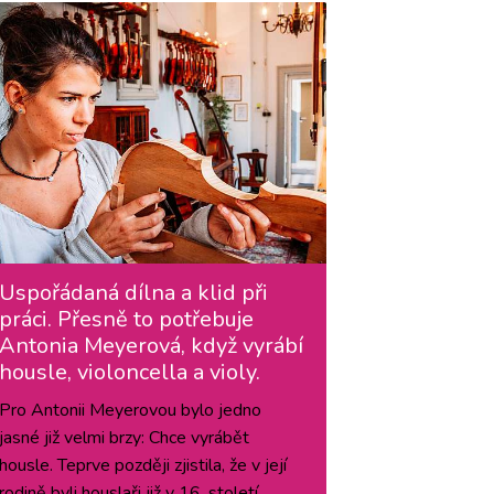
Uspořádaná dílna a klid při
práci. Přesně to potřebuje
Antonia Meyerová, když vyrábí
housle, violoncella a violy.
Pro Antonii Meyerovou bylo jedno
jasné již velmi brzy: Chce vyrábět
housle. Teprve později zjistila, že v její
rodině byli houslaři již v 16. století.