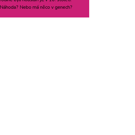
Náhoda? Nebo má něco v genech?