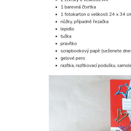
1 barevná čtvrtka
1 fotokarton o velikosti 24 x 34 c
nůžky, případně řezačka
lepidlo
tužka
pravítko
scrapbookový papír (seženete dnes
gelové pero
razítka, razítkovací podušku, samol