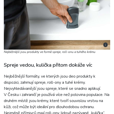
i
Nejběžnější jsou produkty ve formě spreje, roll-onu a tuhého krému
Spreje vedou, kulička přitom dokáže víc
Nejběžnější formáty, ve kterých jsou deo produkty k
dispozici, zahrnují spreje, roll-ony a tuhé krémy.
Nejvyhledávanější jsou spreje, které se snadno aplikují.
V Česku i zahraničí je používá více než polovina populace. Na
druhém místě jsou krémy, které tvoří souvislou vrstvu na
kůži, což může být ideální pro dlouhodobou ochranu.
Nejméně příznivců mají roll-ony, lidově nazývané „kulička“.