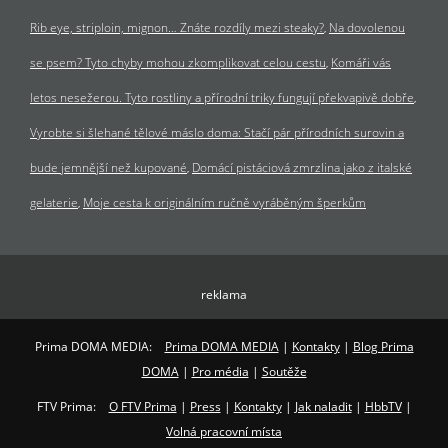
Rib eye, striploin, mignon… Znáte rozdíly mezi steaky?
Na dovolenou
se psem? Tyto chyby mohou zkomplikovat celou cestu
Komáři vás
letos nesežerou. Tyto rostliny a přírodní triky fungují překvapivě dobře
Vyrobte si šlehané tělové máslo doma: Stačí pár přírodních surovin a
bude jemnější než kupované
Domácí pistáciová zmrzlina jako z italské
gelaterie
Moje cesta k originálním ručně vyráběným šperkům
reklama
Prima DOMA MEDIA:
Prima DOMA MEDIA
|
Kontakty
|
Blog Prima
DOMA
|
Pro média
|
Soutěže
FTV Prima:
O FTV Prima
|
Press
|
Kontakty
|
Jak naladit
|
HbbTV
|
Volná pracovní místa