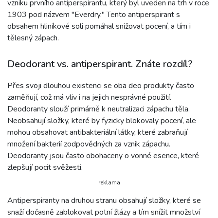
vzniku prvního antiperspirantu, který byl uveden na trh v roce
1903 pod názvem "Everdry." Tento antiperspirant s
obsahem hliníkové soli pomáhal snižovat pocení, a tím i
tělesný zápach.
Deodorant vs. antiperspirant. Znáte rozdíl?
Přes svoji dlouhou existenci se oba deo produkty často
zaměňují, což má vliv i na jejich nesprávné použití.
Deodoranty slouží primárně k neutralizaci zápachu těla.
Neobsahují složky, které by fyzicky blokovaly pocení, ale
mohou obsahovat antibakteriální látky, které zabraňují
množení bakterií zodpovědných za vznik zápachu.
Deodoranty jsou často obohaceny o vonné esence, které
zlepšují pocit svěžesti.
reklama
Antiperspiranty na druhou stranu obsahují složky, které se
snaží dočasně zablokovat potní žlázy a tím snížit množství