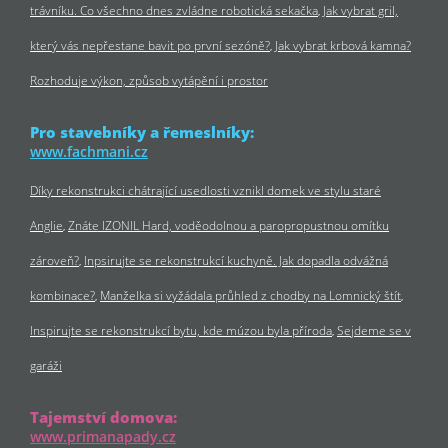
trávníku. Co všechno dnes zvládne robotická sekačka
Jak vybrat gril,
který vás nepřestane bavit po první sezóně?
Jak vybrat krbová kamna?
Rozhoduje výkon, způsob vytápění i prostor
Pro stavebníky a řemeslníky:
www.fachmani.cz
Díky rekonstrukci chátrající usedlosti vznikl domek ve stylu staré
Anglie
Znáte IZONIL Hard, voděodolnou a paropropustnou omítku
zároveň?
Inpsirujte se rekonstrukcí kuchyně. Jak dopadla odvážná
kombinace?
Manželka si vyžádala průhled z chodby na Lomnický štít
Inspirujte se rekonstrukcí bytu, kde múzou byla příroda
Sejdeme se v
garáži
Tajemství domova:
www.primanapady.cz