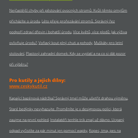
Nejčastější chyby při pěstování ovocných stromů: Kvůli těmto omylům
přicházíte o úrodu
Léto přeje prořezávání stromů. Správný řez
podpoří zdraví dřevin i bohatší úrodu
Více květů, více plodů: Jak výživa
ovlivňuje úrodu?
Voňavý kout plný chuti a pohody
Muškáty pro letní
stolování
Plastový zahradní domek: Kdy se vyplatí a na co si dát pozor
při výběru?
Pro kutily a jejich dílny:
www.ceskykutil.cz
Kapající bazénová nádržka? Správný tmel může ušetřit drahou výměnu
Staré bedýnky nevyhazujte. Proměníte je v designovou polici, která
zaujme na první pohled
Instalatéři tenhle trik znají už dávno. Ucpaný
odpad vyčistíte za pár minut jen pomocí wapky
Kopec, tma, pes na