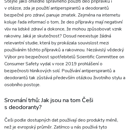
Stejně jako ohledně správného použití deo přípravků i
v otázce, zda je použití antiperspirantů a deodorantů
bezpečné pro zdraví, panuje zmatek. Zejména na internetu
koluje řada informací o tom, že deo přípravky mají negativní
vliv na lidské zdraví a dokonce, že mohou způsobovat vznik
rakoviny. Jaká je skutečnost? Dosud neexistuje žádná
relevantní studie, která by prokázala souvislost mezi
používáním těchto přípravků a rakovinou. Nezávislý vědecký
Výbor pro bezpečnost spotřebitelů Scientific Committee on
Consumer Safety vydal v roce 2019 prohlášení o
bezpečnosti hliníkových solí. Používání antiperspirantů a
deodorantů tak zůstává především otázkou životního stylu a
osobního postoje.
Srovnání trhů: Jak jsou na tom Češi
s deodoranty?
Češi podle dostupných dat používají deo produkty méně,
než je evropský průměr. Zatímco u nás používá tyto