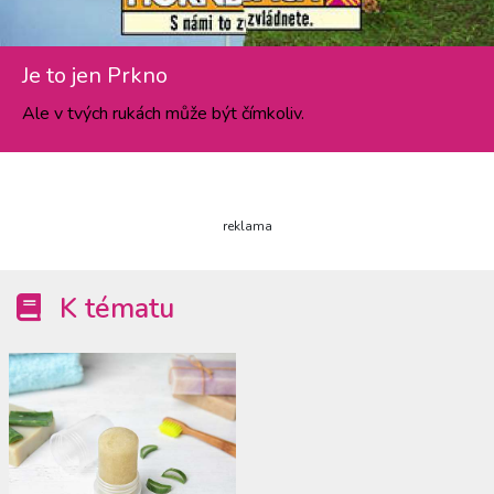
Je to jen Prkno
Ale v tvých rukách může být čímkoliv.
reklama
K tématu