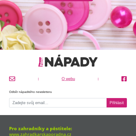
O webu
|
|
Odběr nápaditého newsletteru
Přihlásit
Pro zahradníky a pěstitele:
www.zahradkarskaporadna.cz