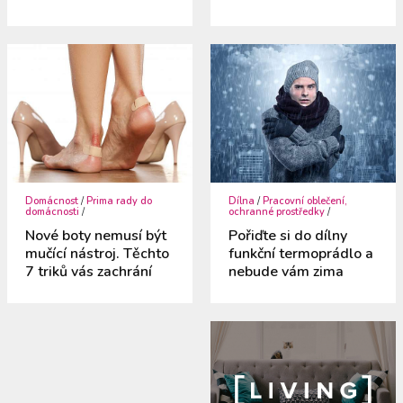
Domácnost
/
Prima rady do
Dílna
/
Pracovní oblečení,
domácnosti
/
ochranné prostředky
/
Nové boty nemusí být
Pořiďte si do dílny
mučící nástroj. Těchto
funkční termoprádlo a
7 triků vás zachrání
nebude vám zima