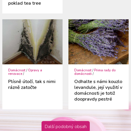
poklad tea tree
Domácnost
/
Opravy a
Domácnost
/
Prima rady do
renovace
/
domácnosti
/
Plísně útočí, tak s nimi
Odhalte s námi kouzlo
rázně zatočte
levandule, její využití v
domácnosti je totiž
doopravdy pestré
Další podobný obsah