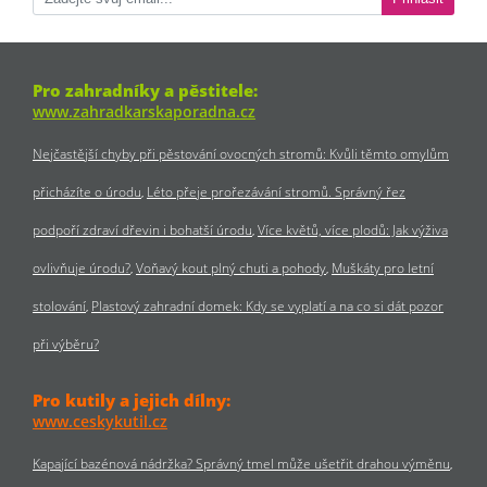
Pro zahradníky a pěstitele:
www.zahradkarskaporadna.cz
Nejčastější chyby při pěstování ovocných stromů: Kvůli těmto omylům
přicházíte o úrodu
Léto přeje prořezávání stromů. Správný řez
podpoří zdraví dřevin i bohatší úrodu
Více květů, více plodů: Jak výživa
ovlivňuje úrodu?
Voňavý kout plný chuti a pohody
Muškáty pro letní
stolování
Plastový zahradní domek: Kdy se vyplatí a na co si dát pozor
při výběru?
Pro kutily a jejich dílny:
www.ceskykutil.cz
Kapající bazénová nádržka? Správný tmel může ušetřit drahou výměnu