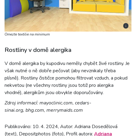
i
Omezte textilie na minimum
Rostliny v domě alergika
V domě alergika by kupodivu neměly chybět živé rostliny. Je
však nutné o ně dobře pečovat (aby nevznikaly třeba
plísně). Rostliny čističce pomohou filtrovat vzduch, a pokud
nekvetou (ne všechny rostliny jsou totiž pro alergika
vhodné), alergikům jsou obvykle doporučovány.
Zdroj informací: mayoclinic.com, cedars-
sinai.org, bhg.com, merrymaids.com
Publikováno: 10. 4. 2024, Autor: Adriana Dosedělová
(text), Depositphotos (foto), Profil autora:
Adriana