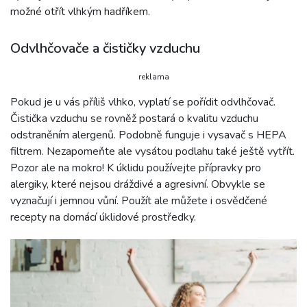
možné otřít vlhkým hadříkem.
Odvlhčovače a čističky vzduchu
reklama
Pokud je u vás příliš vlhko, vyplatí se pořídit odvlhčovač.
Čistička vzduchu se rovněž postará o kvalitu vzduchu
odstraněním alergenů. Podobně funguje i vysavač s HEPA
filtrem. Nezapomeňte ale vysátou podlahu také ještě vytřít.
Pozor ale na mokro! K úklidu používejte přípravky pro
alergiky, které nejsou dráždivé a agresivní. Obvykle se
vyznačují i jemnou vůní. Použít ale můžete i osvědčené
recepty na domácí úklidové prostředky.