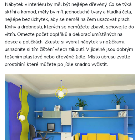
Nábytek v interiéru by měl být nejlépe dřevěný. Co se týká
skříní a komod, měly by mít jednoduché tvary a hladká čela,
nejlépe bez úchytek, aby se neměl na čem usazovat prach.
Knihy a drobnosti, kterých se nemůžete zbavit, schovejte do
vitrín. Omezte počet doplňků a dekorací umístěných na
desce a poličkách. Zkuste si vybrat nábytek s nožičkami,
usnadníte si tím čištění všech zákoutí. V jídelně jsou dobrým
řešením plastové nebo dřevěné židle. Místo ubrusu zvolte
prostírání, které můžete po jídle snadno vyčistit.