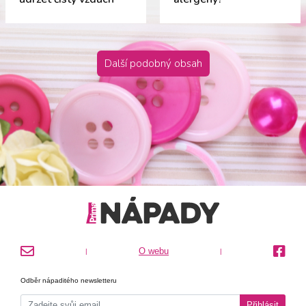
Další podobný obsah
O webu
|
|
Odběr nápaditého newsletteru
Přihlásit