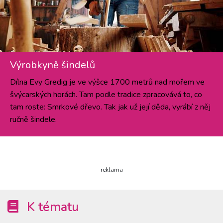
Výrobkyně šindelů
Dílna Evy Gredig je ve výšce 1700 metrů nad mořem ve
švýcarských horách. Tam podle tradice zpracovává to, co
tam roste: Smrkové dřevo. Tak jak už její děda, vyrábí z něj
ručně šindele.
reklama
K tématu