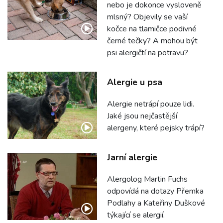
nebo je dokonce vysloveně
mlsný? Objevily se vaší
kočce na tlamičce podivné
černé tečky? A mohou být
psi alergičtí na potravu?
Alergie u psa
Alergie netrápí pouze lidi.
Jaké jsou nejčastější
alergeny, které pejsky trápí?
Jarní alergie
Alergolog Martin Fuchs
odpovídá na dotazy Přemka
Podlahy a Kateřiny Duškové
týkající se alergií.