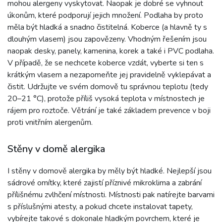
mohou alergeny vyskytovat. Naopak je dobré se vyhnout
úkonům, které podporují jejich množení. Podlaha by proto
měla být hladká a snadno čistitelná. Koberce (a hlavně ty s
dlouhým vlasem) jsou zapovězeny. Vhodným řešením jsou
naopak desky, panely, kamenina, korek a také i PVC podlaha.
V případě, že se nechcete koberce vzdát, vyberte si ten s
krátkým vlasem a nezapomeňte jej pravidelně vyklepávat a
čistit. Udržujte ve svém domově tu správnou teplotu (tedy
20–21 °C), protože příliš vysoká teplota v místnostech je
rájem pro roztoče. Větrání je také základem prevence v boji
proti vnitřním alergenům.
Stěny v domě alergika
I stěny v domově alergika by měly být hladké. Nejlepší jsou
sádrové omítky, které zajistí příznivé mikroklima a zabrání
přílišnému zvlhčení místnosti. Místnosti pak natírejte barvami
s příslušnými atesty, a pokud chcete instalovat tapety,
vybírejte takové s dokonale hladkým povrchem, které je