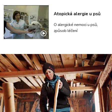
Atopická alergie u psů
O alergické nemoci u psů,
způsob léčení