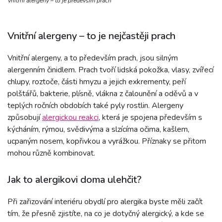
Vnitřní alergeny – to je především prach
Vnitřní alergeny – to je nejčastěji prach
Vnitřní alergeny, a to především prach, jsou silným
alergenním činidlem. Prach tvoří lidská pokožka, vlasy, zvířecí
chlupy, roztoče, části hmyzu a jejich exkrementy, peří
polštářů, bakterie, plísně, vlákna z čalounění a oděvů a v
teplých ročních obdobích také pyly rostlin. Alergeny
způsobují
alergickou reakci
, která je spojena především s
kýcháním, rýmou, svědivýma a slzícíma očima, kašlem,
ucpaným nosem, kopřivkou a vyrážkou. Příznaky se přitom
mohou různě kombinovat.
Jak to alergikovi doma ulehčit?
Při zařizování interiéru obydlí pro alergika byste měli začít
tím, že přesně zjistíte, na co je dotyčný alergický, a kde se