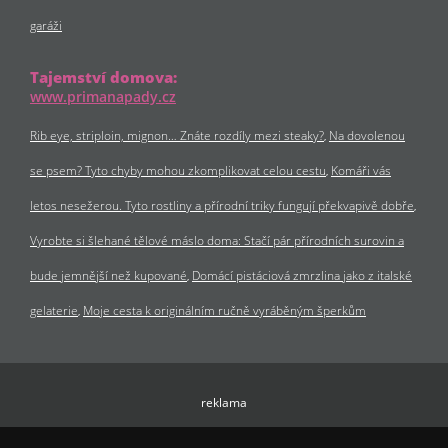
garáži
Tajemství domova:
www.primanapady.cz
Rib eye, striploin, mignon… Znáte rozdíly mezi steaky?
Na dovolenou
se psem? Tyto chyby mohou zkomplikovat celou cestu
Komáři vás
letos nesežerou. Tyto rostliny a přírodní triky fungují překvapivě dobře
Vyrobte si šlehané tělové máslo doma: Stačí pár přírodních surovin a
bude jemnější než kupované
Domácí pistáciová zmrzlina jako z italské
gelaterie
Moje cesta k originálním ručně vyráběným šperkům
reklama