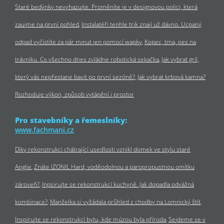
Staré bedýnky nevyhazujte. Proměníte je v designovou polici, která
zaujme na první pohled
Instalatéři tenhle trik znají už dávno. Ucpaný
odpad vyčistíte za pár minut jen pomocí wapky
Kopec, tma, pes na
trávníku. Co všechno dnes zvládne robotická sekačka
Jak vybrat gril,
který vás nepřestane bavit po první sezóně?
Jak vybrat krbová kamna?
Rozhoduje výkon, způsob vytápění i prostor
Pro stavebníky a řemeslníky:
www.fachmani.cz
Díky rekonstrukci chátrající usedlosti vznikl domek ve stylu staré
Anglie
Znáte IZONIL Hard, voděodolnou a paropropustnou omítku
zároveň?
Inpsirujte se rekonstrukcí kuchyně. Jak dopadla odvážná
kombinace?
Manželka si vyžádala průhled z chodby na Lomnický štít
Inspirujte se rekonstrukcí bytu, kde múzou byla příroda
Sejdeme se v