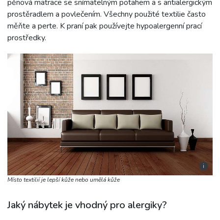
pěnová matrace se snímatelným potahem a s antialergickým
prostěradlem a povlečením. Všechny použité textilie často
měňte a perte. K praní pak používejte hypoalergenní prací
prostředky.
i
Místo textilií je lepší kůže nebo umělá kůže
Jaký nábytek je vhodný pro alergiky?