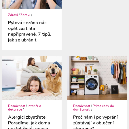
Zdraví
/
Zdraví
/
Pylová sezóna nás
opět zastihla
nepřipravené. 7 tipů,
jak se ubránit
Domácnost
/
Interiér a
Domácnost
/
Prima rady do
dekorace
/
domácnosti
/
Alergici zbystřete!
Proč nám i po vyprání
Poradíme, jak doma
zůstávají v oblečení
udržet čistý vzduch
alergeny?