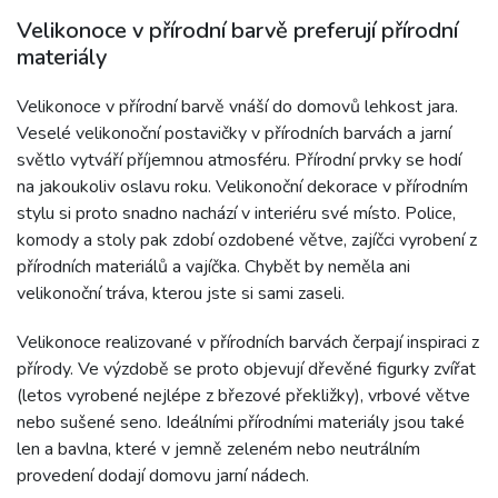
Velikonoce v přírodní barvě preferují přírodní
materiály
Velikonoce v přírodní barvě vnáší do domovů lehkost jara.
Veselé velikonoční postavičky v přírodních barvách a jarní
světlo vytváří příjemnou atmosféru. Přírodní prvky se hodí
na jakoukoliv oslavu roku. Velikonoční dekorace v přírodním
stylu si proto snadno nachází v interiéru své místo. Police,
komody a stoly pak zdobí ozdobené větve, zajíčci vyrobení z
přírodních materiálů a vajíčka. Chybět by neměla ani
velikonoční tráva, kterou jste si sami zaseli.
Velikonoce realizované v přírodních barvách čerpají inspiraci z
přírody. Ve výzdobě se proto objevují dřevěné figurky zvířat
(letos vyrobené nejlépe z březové překližky), vrbové větve
nebo sušené seno. Ideálními přírodními materiály jsou také
len a bavlna, které v jemně zeleném nebo neutrálním
provedení dodají domovu jarní nádech.