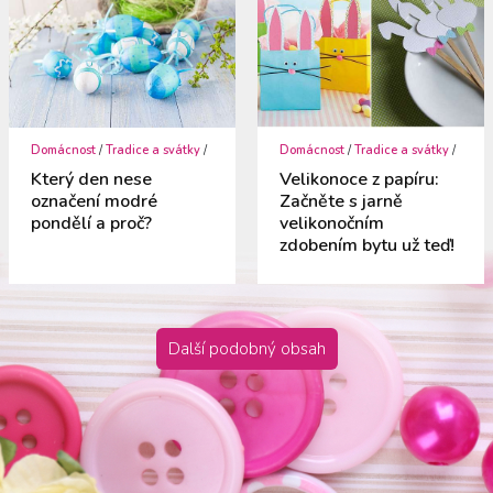
Domácnost
/
Tradice a svátky
/
Domácnost
/
Tradice a svátky
/
Který den nese
Velikonoce z papíru:
označení modré
Začněte s jarně
pondělí a proč?
velikonočním
zdobením bytu už teď!
Další podobný obsah