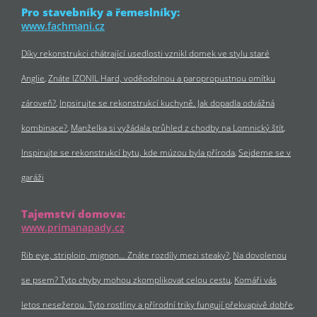
Pro stavebníky a řemeslníky:
www.fachmani.cz
Díky rekonstrukci chátrající usedlosti vznikl domek ve stylu staré
Anglie
Znáte IZONIL Hard, voděodolnou a paropropustnou omítku
zároveň?
Inpsirujte se rekonstrukcí kuchyně. Jak dopadla odvážná
kombinace?
Manželka si vyžádala průhled z chodby na Lomnický štít
Inspirujte se rekonstrukcí bytu, kde múzou byla příroda
Sejdeme se v
garáži
Tajemství domova:
www.primanapady.cz
Rib eye, striploin, mignon… Znáte rozdíly mezi steaky?
Na dovolenou
se psem? Tyto chyby mohou zkomplikovat celou cestu
Komáři vás
letos nesežerou. Tyto rostliny a přírodní triky fungují překvapivě dobře