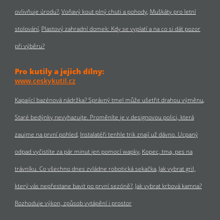
ovlivňuje úrodu?
Voňavý kout plný chuti a pohody
Muškáty pro letní
stolování
Plastový zahradní domek: Kdy se vyplatí a na co si dát pozor
při výběru?
Pro kutily a jejich dílny:
www.ceskykutil.cz
Kapající bazénová nádržka? Správný tmel může ušetřit drahou výměnu
Staré bedýnky nevyhazujte. Proměníte je v designovou polici, která
zaujme na první pohled
Instalatéři tenhle trik znají už dávno. Ucpaný
odpad vyčistíte za pár minut jen pomocí wapky
Kopec, tma, pes na
trávníku. Co všechno dnes zvládne robotická sekačka
Jak vybrat gril,
který vás nepřestane bavit po první sezóně?
Jak vybrat krbová kamna?
Rozhoduje výkon, způsob vytápění i prostor