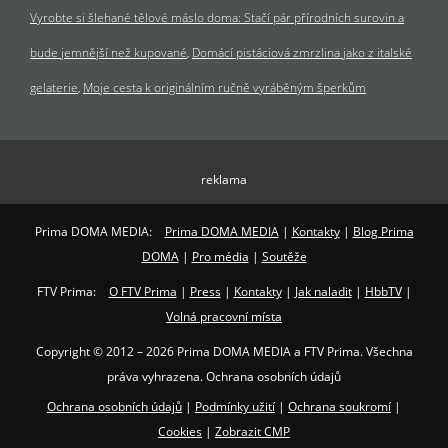
Vyrobte si šlehané tělové máslo doma: Stačí pár přírodních surovin a
bude jemnější než kupované
Domácí pistáciová zmrzlina jako z italské
gelaterie
Moje cesta k originálním ručně vyráběným šperkům
reklama
Prima DOMA MEDIA:
Prima DOMA MEDIA
|
Kontakty
|
Blog Prima
DOMA
|
Pro média
|
Soutěže
FTV Prima:
O FTV Prima
|
Press
|
Kontakty
|
Jak naladit
|
HbbTV
|
Volná pracovní místa
Copyright © 2012 – 2026 Prima DOMA MEDIA a FTV Prima. Všechna
práva vyhrazena. Ochrana osobních údajů
Ochrana osobních údajů
|
Podmínky užití
|
Ochrana soukromí
|
Cookies
|
Zobrazit CMP