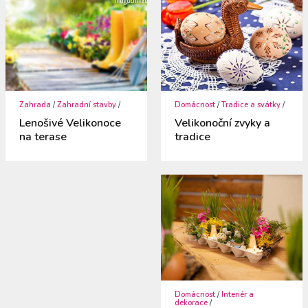
Zahrada
/
Zahradní stavby
/
Domácnost
/
Tradice a svátky
/
Lenošivé Velikonoce
Velikonoční zvyky a
na terase
tradice
Domácnost
/
Interiér a
dekorace
/