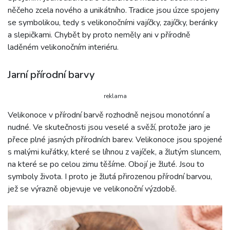
něčeho zcela nového a unikátního. Tradice jsou úzce spojeny
se symbolikou, tedy s velikonočními vajíčky, zajíčky, beránky
a slepičkami. Chybět by proto neměly ani v přírodně
laděném velikonočním interiéru.
Jarní přírodní barvy
reklama
Velikonoce v přírodní barvě rozhodně nejsou monotónní a
nudné. Ve skutečnosti jsou veselé a svěží, protože jaro je
přece plné jasných přírodních barev. Velikonoce jsou spojené
s malými kuřátky, které se líhnou z vajíček, a žlutým sluncem,
na které se po celou zimu těšíme. Obojí je žluté. Jsou to
symboly života. I proto je žlutá přirozenou přírodní barvou,
jež se výrazně objevuje ve velikonoční výzdobě.