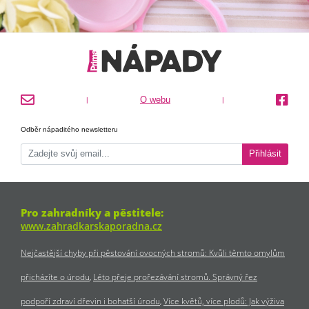
O webu
|
|
Odběr nápaditého newsletteru
Přihlásit
Pro zahradníky a pěstitele:
www.zahradkarskaporadna.cz
Nejčastější chyby při pěstování ovocných stromů: Kvůli těmto omylům
přicházíte o úrodu
Léto přeje prořezávání stromů. Správný řez
podpoří zdraví dřevin i bohatší úrodu
Více květů, více plodů: Jak výživa