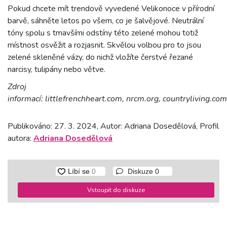
Pokud chcete mít trendově vyvedené Velikonoce v přírodní
barvě, sáhněte letos po všem, co je šalvějové. Neutrální
tóny spolu s tmavšími odstíny této zelené mohou totiž
místnost osvěžit a rozjasnit. Skvělou volbou pro to jsou
zelené skleněné vázy, do nichž vložíte čerstvé řezané
narcisy, tulipány nebo větve.
Zdroj
informací: littlefrenchheart.com, nrcm.org, countryliving.com
Publikováno: 27. 3. 2024, Autor: Adriana Dosedělová, Profil
autora:
Adriana Dosedělová
Diskuze
0
Vstoupit do diskuze