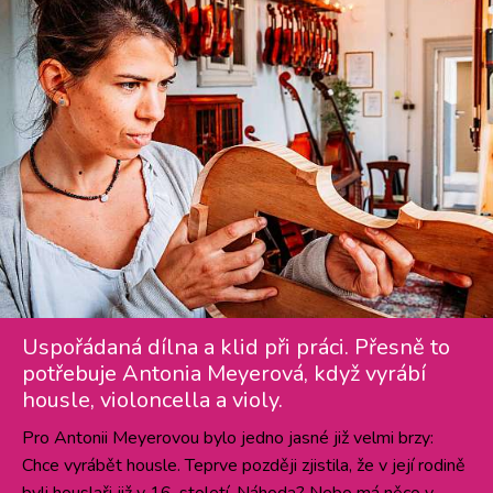
Uspořádaná dílna a klid při práci. Přesně to
potřebuje Antonia Meyerová, když vyrábí
housle, violoncella a violy.
Pro Antonii Meyerovou bylo jedno jasné již velmi brzy:
Chce vyrábět housle. Teprve později zjistila, že v její rodině
byli houslaři již v 16. století. Náhoda? Nebo má něco v