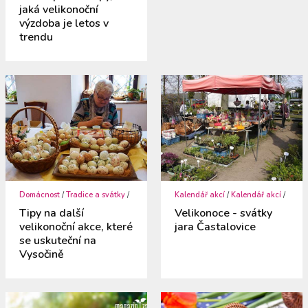
jaká velikonoční
výzdoba je letos v
trendu
Domácnost
/
Tradice a svátky
/
Kalendář akcí
/
Kalendář akcí
/
Tipy na další
Velikonoce - svátky
velikonoční akce, které
jara Častalovice
se uskuteční na
Vysočině