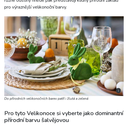
různé odstíny hnědé pak představují klidný přírodní základ
pro výraznější velikonoční barvy.
i
Do přírodních velikonočních barev patří i žlutá a zelená
Pro tyto Velikonoce si vyberte jako dominantní
přírodní barvu šalvějovou