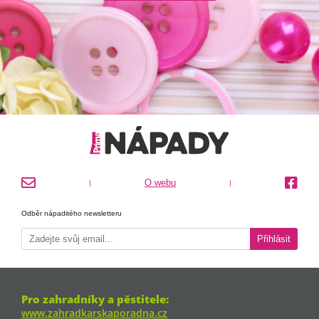
O webu
|
|
Odběr nápaditého newsletteru
Přihlásit
Pro zahradníky a pěstitele:
www.zahradkarskaporadna.cz