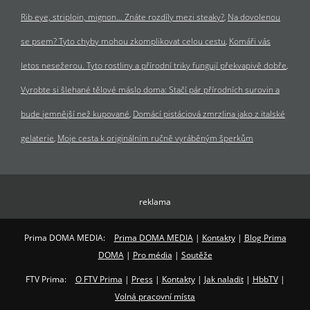
Rib eye, striploin, mignon… Znáte rozdíly mezi steaky?
Na dovolenou
se psem? Tyto chyby mohou zkomplikovat celou cestu
Komáři vás
letos nesežerou. Tyto rostliny a přírodní triky fungují překvapivě dobře
Vyrobte si šlehané tělové máslo doma: Stačí pár přírodních surovin a
bude jemnější než kupované
Domácí pistáciová zmrzlina jako z italské
gelaterie
Moje cesta k originálním ručně vyráběným šperkům
reklama
Prima DOMA MEDIA:
Prima DOMA MEDIA
|
Kontakty
|
Blog Prima
DOMA
|
Pro média
|
Soutěže
FTV Prima:
O FTV Prima
|
Press
|
Kontakty
|
Jak naladit
|
HbbTV
|
Volná pracovní místa