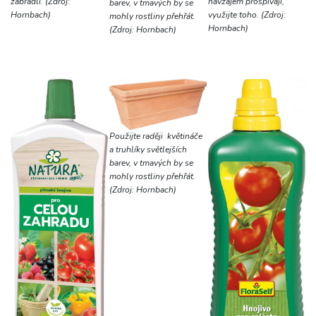
zábradlí. (Zdroj:
navzájem prospívají,
barev, v tmavých by se
Hornbach)
využijte toho. (Zdroj:
mohly rostliny přehřát.
Hornbach)
(Zdroj: Hornbach)
Použijte raději květináče
a truhlíky světlejších
barev, v tmavých by se
mohly rostliny přehřát.
(Zdroj: Hornbach)