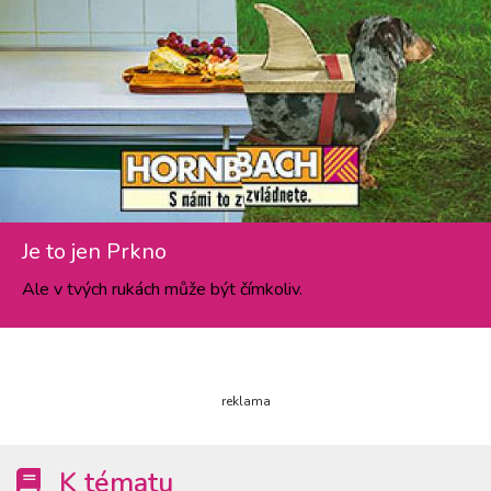
Je to jen Prkno
Ale v tvých rukách může být čímkoliv.
reklama
K tématu