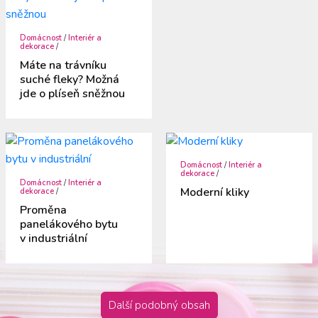
Domácnost
/
Interiér a
dekorace
/
Máte na trávníku
suché fleky? Možná
jde o plíseň sněžnou
Domácnost
/
Interiér a
dekorace
/
Domácnost
/
Interiér a
Moderní kliky
dekorace
/
Proměna
panelákového bytu
v industriální
Další podobný obsah