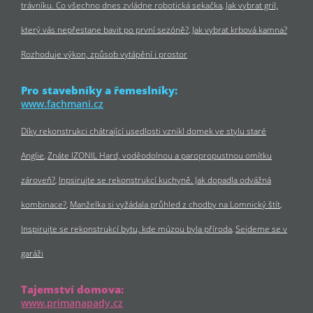
trávníku. Co všechno dnes zvládne robotická sekačka
Jak vybrat gril,
který vás nepřestane bavit po první sezóně?
Jak vybrat krbová kamna?
Rozhoduje výkon, způsob vytápění i prostor
Pro stavebníky a řemeslníky:
www.fachmani.cz
Díky rekonstrukci chátrající usedlosti vznikl domek ve stylu staré
Anglie
Znáte IZONIL Hard, voděodolnou a paropropustnou omítku
zároveň?
Inpsirujte se rekonstrukcí kuchyně. Jak dopadla odvážná
kombinace?
Manželka si vyžádala průhled z chodby na Lomnický štít
Inspirujte se rekonstrukcí bytu, kde múzou byla příroda
Sejdeme se v
garáži
Tajemství domova:
www.primanapady.cz