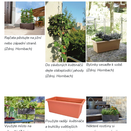
Rajčata pěstujte na jižní
nebo západní straně.
(Zdroj: Hornbach)
Bylinky sesaďte k sobě.
Do závěsných květináčů
(Zdroj: Hornbach)
dejte stáleplodící jahody.
(Zdroj: Hornbach)
Použijte raději květináče
Využijte místo na
Některé rostliny si
a truhlíky světlejších