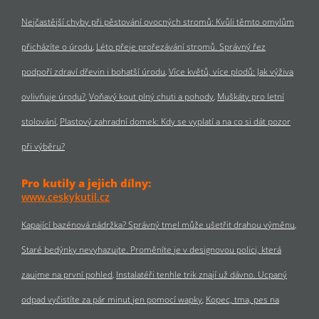
Nejčastější chyby při pěstování ovocných stromů: Kvůli těmto omylům
přicházíte o úrodu
Léto přeje prořezávání stromů. Správný řez
podpoří zdraví dřevin i bohatší úrodu
Více květů, více plodů: Jak výživa
ovlivňuje úrodu?
Voňavý kout plný chuti a pohody
Muškáty pro letní
stolování
Plastový zahradní domek: Kdy se vyplatí a na co si dát pozor
při výběru?
Pro kutily a jejich dílny:
www.ceskykutil.cz
Kapající bazénová nádržka? Správný tmel může ušetřit drahou výměnu
Staré bedýnky nevyhazujte. Proměníte je v designovou polici, která
zaujme na první pohled
Instalatéři tenhle trik znají už dávno. Ucpaný
odpad vyčistíte za pár minut jen pomocí wapky
Kopec, tma, pes na