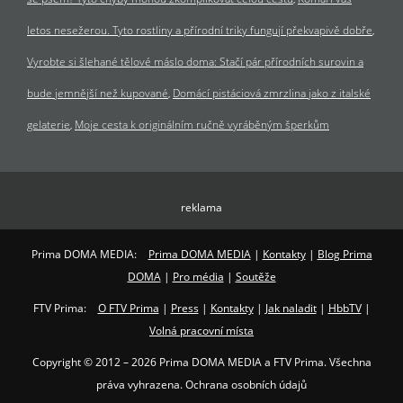
letos nesežerou. Tyto rostliny a přírodní triky fungují překvapivě dobře
Vyrobte si šlehané tělové máslo doma: Stačí pár přírodních surovin a
bude jemnější než kupované
Domácí pistáciová zmrzlina jako z italské
gelaterie
Moje cesta k originálním ručně vyráběným šperkům
reklama
Prima DOMA MEDIA:
Prima DOMA MEDIA
|
Kontakty
|
Blog Prima
DOMA
|
Pro média
|
Soutěže
FTV Prima:
O FTV Prima
|
Press
|
Kontakty
|
Jak naladit
|
HbbTV
|
Volná pracovní místa
Copyright © 2012 – 2026 Prima DOMA MEDIA a FTV Prima. Všechna
práva vyhrazena. Ochrana osobních údajů