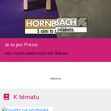
Je to jen Prkno
Ale v tvých rukách může být čímkoliv.
reklama
K tématu