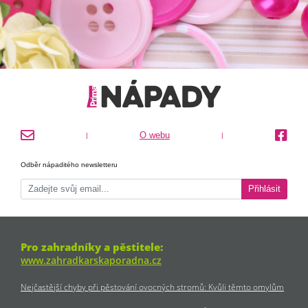
O webu
|
|
Odběr nápaditého newsletteru
Přihlásit
Pro zahradníky a pěstitele:
www.zahradkarskaporadna.cz
Nejčastější chyby při pěstování ovocných stromů: Kvůli těmto omylům