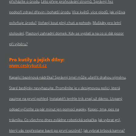
přicházíte o úrodu
Léto přeje prořezávání stromů. Správný řez
podpoří zdraví dřevin i bohatší úrodu
Více květů, více plodů: Jak výživa
ovlivňuje úrodu?
Voňavý kout plný chuti a pohody
Muškáty pro letní
stolování
Plastový zahradní domek: Kdy se vyplatí a na co si dát pozor
při výběru?
Pro kutily a jejich dílny:
www.ceskykutil.cz
Kapající bazénová nádržka? Správný tmel může ušetřit drahou výměnu
Staré bedýnky nevyhazujte. Proměníte je v designovou polici, která
zaujme na první pohled
Instalatéři tenhle trik znají už dávno. Ucpaný
odpad vyčistíte za pár minut jen pomocí wapky
Kopec, tma, pes na
trávníku. Co všechno dnes zvládne robotická sekačka
Jak vybrat gril,
který vás nepřestane bavit po první sezóně?
Jak vybrat krbová kamna?