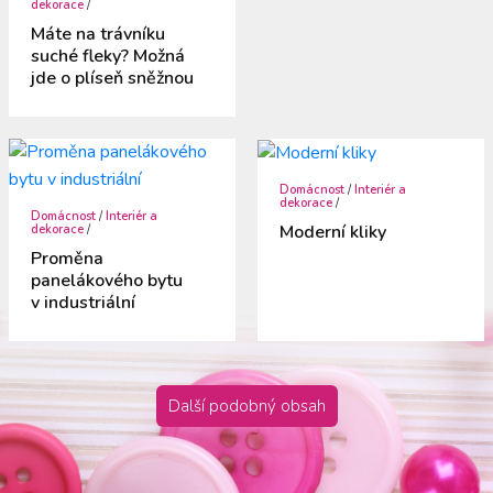
dekorace
/
Máte na trávníku
suché fleky? Možná
jde o plíseň sněžnou
Domácnost
/
Interiér a
dekorace
/
Domácnost
/
Interiér a
Moderní kliky
dekorace
/
Proměna
panelákového bytu
v industriální
Další podobný obsah