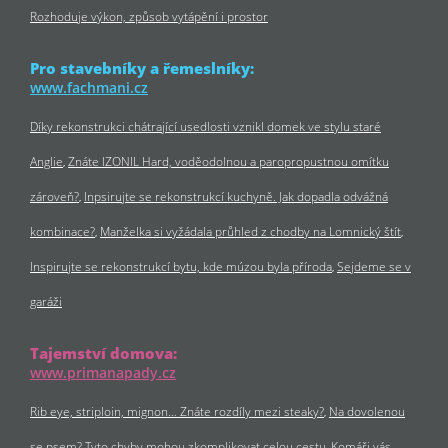
Rozhoduje výkon, způsob vytápění i prostor
Pro stavebníky a řemeslníky:
www.fachmani.cz
Díky rekonstrukci chátrající usedlosti vznikl domek ve stylu staré
Anglie
Znáte IZONIL Hard, voděodolnou a paropropustnou omítku
zároveň?
Inpsirujte se rekonstrukcí kuchyně. Jak dopadla odvážná
kombinace?
Manželka si vyžádala průhled z chodby na Lomnický štít
Inspirujte se rekonstrukcí bytu, kde múzou byla příroda
Sejdeme se v
garáži
Tajemství domova:
www.primanapady.cz
Rib eye, striploin, mignon… Znáte rozdíly mezi steaky?
Na dovolenou
se psem? Tyto chyby mohou zkomplikovat celou cestu
Komáři vás