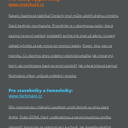
www.ceskykutil.cz
Kapající bazénová nádržka? Správný tmel může ušetřit drahou výměnu
Staré bedýnky nevyhazujte. Proměníte je v designovou polici, která
zaujme na první pohled
Instalatéři tenhle trik znají už dávno. Ucpaný
odpad vyčistíte za pár minut jen pomocí wapky
Kopec, tma, pes na
trávníku. Co všechno dnes zvládne robotická sekačka
Jak vybrat gril,
který vás nepřestane bavit po první sezóně?
Jak vybrat krbová kamna?
Rozhoduje výkon, způsob vytápění i prostor
Pro stavebníky a řemeslníky:
www.fachmani.cz
Díky rekonstrukci chátrající usedlosti vznikl domek ve stylu staré
Anglie
Znáte IZONIL Hard, voděodolnou a paropropustnou omítku
zároveň?
Inpsirujte se rekonstrukcí kuchyně. Jak dopadla odvážná