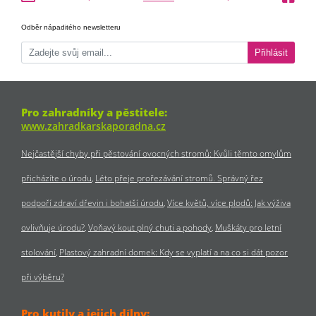
Odběr nápaditého newsletteru
Přihlásit
Pro zahradníky a pěstitele:
www.zahradkarskaporadna.cz
Nejčastější chyby při pěstování ovocných stromů: Kvůli těmto omylům
přicházíte o úrodu
Léto přeje prořezávání stromů. Správný řez
podpoří zdraví dřevin i bohatší úrodu
Více květů, více plodů: Jak výživa
ovlivňuje úrodu?
Voňavý kout plný chuti a pohody
Muškáty pro letní
stolování
Plastový zahradní domek: Kdy se vyplatí a na co si dát pozor
při výběru?
Pro kutily a jejich dílny: