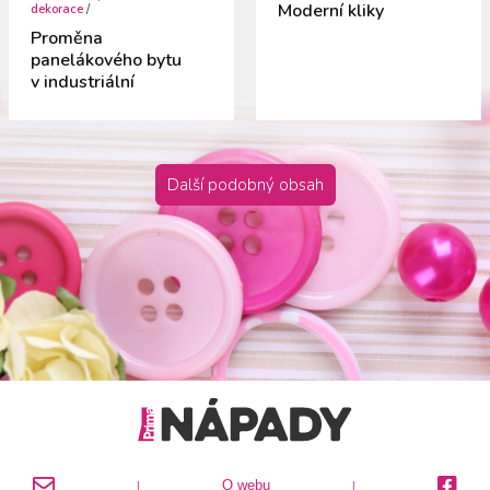
Moderní kliky
dekorace
/
Proměna
panelákového bytu
v industriální
Další podobný obsah
O webu
|
|