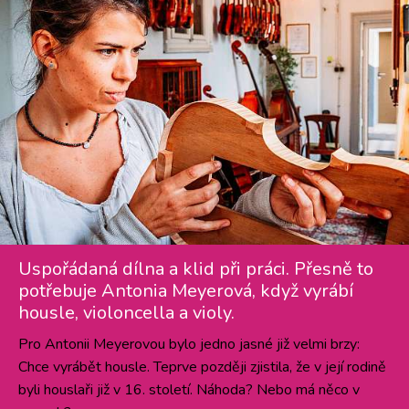
Uspořádaná dílna a klid při práci. Přesně to
potřebuje Antonia Meyerová, když vyrábí
housle, violoncella a violy.
Pro Antonii Meyerovou bylo jedno jasné již velmi brzy:
Chce vyrábět housle. Teprve později zjistila, že v její rodině
byli houslaři již v 16. století. Náhoda? Nebo má něco v