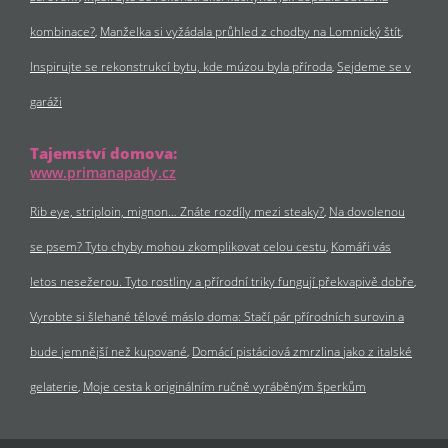
kombinace?
Manželka si vyžádala průhled z chodby na Lomnický štít
Inspirujte se rekonstrukcí bytu, kde múzou byla příroda
Sejdeme se v
garáži
Tajemství domova:
www.primanapady.cz
Rib eye, striploin, mignon… Znáte rozdíly mezi steaky?
Na dovolenou
se psem? Tyto chyby mohou zkomplikovat celou cestu
Komáři vás
letos nesežerou. Tyto rostliny a přírodní triky fungují překvapivě dobře
Vyrobte si šlehané tělové máslo doma: Stačí pár přírodních surovin a
bude jemnější než kupované
Domácí pistáciová zmrzlina jako z italské
gelaterie
Moje cesta k originálním ručně vyráběným šperkům