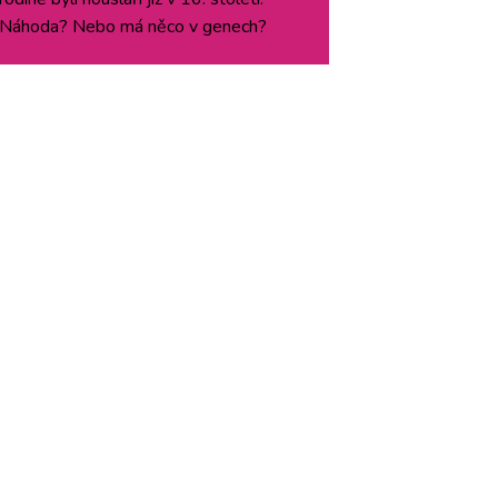
Náhoda? Nebo má něco v genech?