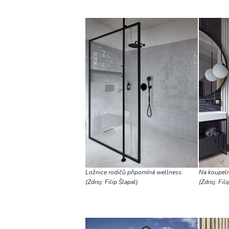
Ložnice rodičů připomíná wellness.
Na koupeln
(Zdroj: Filip Šlapal)
(Zdroj: Fili