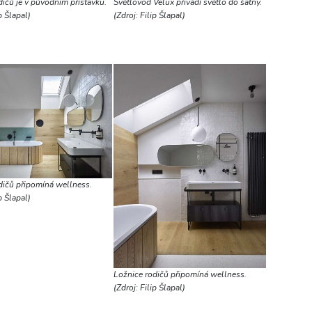
dičů je v původním přístavku.
Světlovod Velux přivádí světlo do šatny.
p Šlapal)
(Zdroj: Filip Šlapal)
dičů připomíná wellness.
p Šlapal)
Ložnice rodičů připomíná wellness.
(Zdroj: Filip Šlapal)