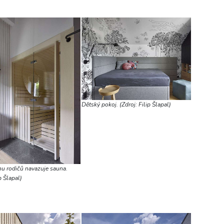
Dětský pokoj. (Zdroj: Filip Šlapal)
u rodičů navazuje sauna.
p Šlapal)