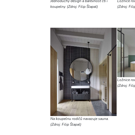
Jednoduchý design a barevnost ctí i
Ložnice ro
koupelny. (Zdroj: Filip Šlapal)
(Zdroj: Fili
Ložnice ro
(Zdroj: Fili
Na koupelnu rodičů navazuje sauna.
(Zdroj: Filip Šlapal)