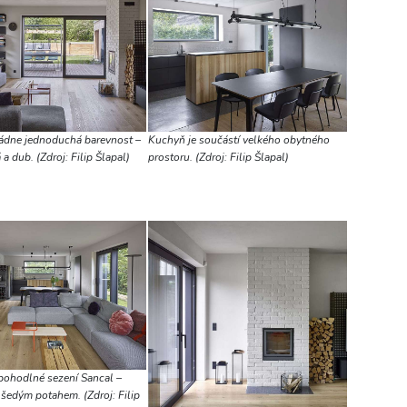
vládne jednoduchá barevnost –
Kuchyň je součástí velkého obytného
 a dub. (Zdroj: Filip Šlapal)
prostoru. (Zdroj: Filip Šlapal)
pohodlné sezení Sancal –
šedým potahem. (Zdroj: Filip