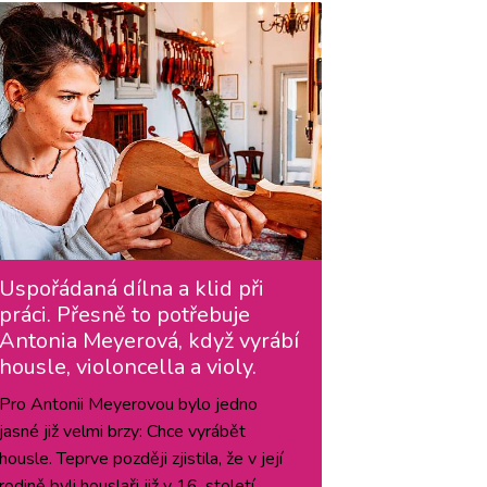
Uspořádaná dílna a klid při
práci. Přesně to potřebuje
Antonia Meyerová, když vyrábí
housle, violoncella a violy.
Pro Antonii Meyerovou bylo jedno
jasné již velmi brzy: Chce vyrábět
housle. Teprve později zjistila, že v její
rodině byli houslaři již v 16. století.