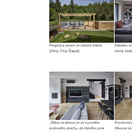
Pergola a sezení ze starých trámů.
Interiéru 
(Zdroj: Filip Šlapal)
černá, šedá
„Stěna za televizí je ze surového
Prostorné 
ocelového plechu, do kterého jsme
Mousse se 