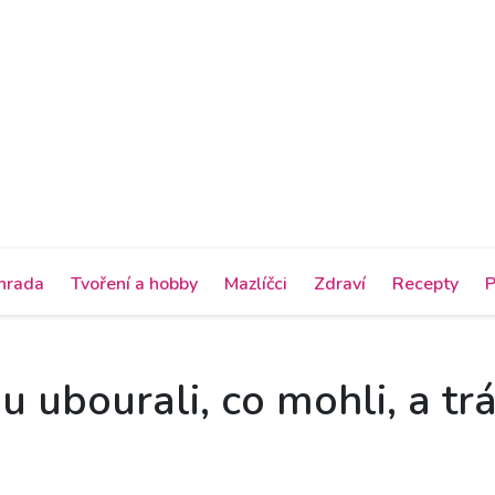
hrada
Tvoření a hobby
Mazlíčci
Zdraví
Recepty
P
u ubourali, co mohli, a tr