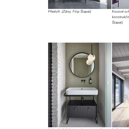
Předsíň. (Zdroj: Filip Šlapal)
Kovové sch
konstrukční
Šlapal)