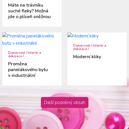
Máte na trávníku
suché fleky? Možná
jde o plíseň sněžnou
Domácnost
/
Interiér a
dekorace
/
Domácnost
/
Interiér a
Moderní kliky
dekorace
/
Proměna
panelákového bytu
v industriální
Další podobný obsah