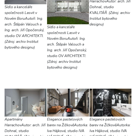
HarrachovAutor: arch. Jiří
Dohnal, studio
Sídlo a kanceláře
KVALITÁŘ. (Zdroj: archiv
společnosti Lasvit v
Institut bytového
Novém BoruAutoři: Ing.
designu)
arch. Štěpán Valouch a
Sídlo a kanceláře
Ing. arch. Jiří Opočenský,
společnosti Lasvit v
studio OV ARCHITEKTI.
Novém BoruAutoři: Ing.
(Zdroj: archiv Institut
arch. Štěpán Valouch a
bytového designu)
Ing. arch. Jiří Opočenský,
studio OV ARCHITEKTI.
(Zdroj: archiv Institut
bytového designu)
Apartmány
Elegance pastelových
Elegance pastelových
HarrachovAutor: arch. Jiří
barev na ŽižkověAutorka:
barev na ŽižkověAutorka:
Dohnal, studio
Iva Hájková, studio IVA
Iva Hájková, studio IVA