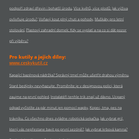
podpoří zdraví dřevin i bohatší úrodu
Více květů, více plodů: Jak výživa
ovlivňuje úrodu?
Voňavý kout plný chuti a pohody
Muškáty pro letní
stolování
Plastový zahradní domek: Kdy se vyplatí a na co si dát pozor
při výběru?
Pro kutily a jejich dílny:
www.ceskykutil.cz
Kapající bazénová nádržka? Správný tmel může ušetřit drahou výměnu
Staré bedýnky nevyhazujte. Proměníte je v designovou polici, která
zaujme na první pohled
Instalatéři tenhle trik znají už dávno. Ucpaný
odpad vyčistíte za pár minut jen pomocí wapky
Kopec, tma, pes na
trávníku. Co všechno dnes zvládne robotická sekačka
Jak vybrat gril,
který vás nepřestane bavit po první sezóně?
Jak vybrat krbová kamna?