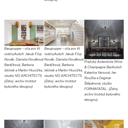
Baugruppe – vila pro tři
Baugruppe – vila pro tři
rodinyAutoři: Jakub Filip
rodinyAutoři: Jakub Filip
Novák, Daniela Nováková
Novák, Daniela Nováková
Pražský Autentista Wine
Baráčková, Barbora
Baráčková, Barbora
& Champagne BarAutoři:
Jelínek a Martin Hlusička,
Jelínek a Martin Hlusička,
Katarína Varsová, Jan
studio NO ARCHITECTS.
studio NO ARCHITECTS.
Roučka a Dagmar
(Zdroj: archiv Institut
(Zdroj: archiv Institut
Štěpánová, studio
bytového designu)
bytového designu)
FORMAFATAL. (Zdroj:
archiv Institut bytového
designu)