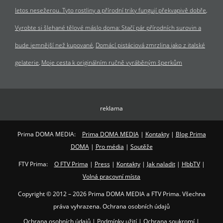
letos nesežerou. Tyto rostliny a přírodní triky fungují překvapivě dobře
Vyrobte si šlehané tělové máslo doma: Stačí pár přírodních surovin a
bude jemnější než kupované
Domácí pistáciová zmrzlina jako z italské
gelaterie
Moje cesta k originálním ručně vyráběným šperkům
reklama
Prima DOMA MEDIA:
Prima DOMA MEDIA
|
Kontakty
|
Blog Prima
DOMA
|
Pro média
|
Soutěže
FTV Prima:
O FTV Prima
|
Press
|
Kontakty
|
Jak naladit
|
HbbTV
|
Volná pracovní místa
Copyright © 2012 – 2026 Prima DOMA MEDIA a FTV Prima. Všechna
práva vyhrazena. Ochrana osobních údajů
Ochrana osobních údajů
|
Podmínky užití
|
Ochrana soukromí
|