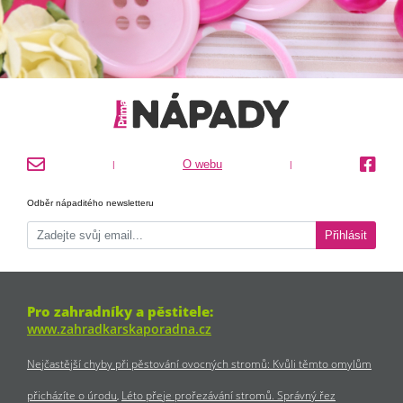
O webu
|
|
Odběr nápaditého newsletteru
Přihlásit
Pro zahradníky a pěstitele:
www.zahradkarskaporadna.cz
Nejčastější chyby při pěstování ovocných stromů: Kvůli těmto omylům
přicházíte o úrodu
Léto přeje prořezávání stromů. Správný řez