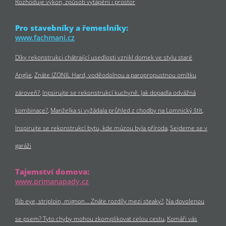
Rozhoduje výkon, způsob vytápění i prostor
Pro stavebníky a řemeslníky:
www.fachmani.cz
Díky rekonstrukci chátrající usedlosti vznikl domek ve stylu staré
Anglie
Znáte IZONIL Hard, voděodolnou a paropropustnou omítku
zároveň?
Inpsirujte se rekonstrukcí kuchyně. Jak dopadla odvážná
kombinace?
Manželka si vyžádala průhled z chodby na Lomnický štít
Inspirujte se rekonstrukcí bytu, kde múzou byla příroda
Sejdeme se v
garáži
Tajemství domova:
www.primanapady.cz
Rib eye, striploin, mignon… Znáte rozdíly mezi steaky?
Na dovolenou
se psem? Tyto chyby mohou zkomplikovat celou cestu
Komáři vás