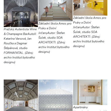
Základní škola Amos pro
Psáry a Dolní
Základní škola Amos pro
JirčanyAutor: Štefan
Psáry a Dolní
Pražský Autentista Wine
Šulek, studio SOA
JirčanyAutor: Štefan
& Champagne BarAutoři:
ARCHITEKTI. (Zdroj:
Šulek, studio SOA
Katarína Varsová, Jan
archiv Institut bytového
ARCHITEKTI. (Zdroj:
Roučka a Dagmar
designu)
archiv Institut bytového
Štěpánová, studio
designu)
FORMAFATAL. (Zdroj:
archiv Institut bytového
designu)
Apartmány