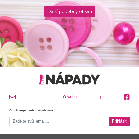
Další podobný obsah
O webu
|
|
Odběr nápaditého newsletteru
Přihlásit