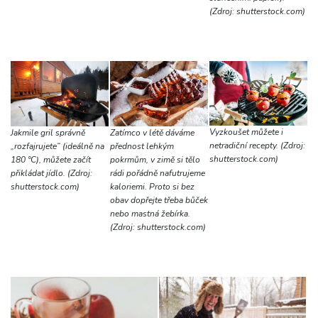
(Zdroj: shutterstock.com)
Vyzkoušet můžete i
Jakmile gril správně
Zatímco v létě dáváme
netradiční recepty. (Zdroj:
„rozfajrujete“ (ideálně na
přednost lehkým
shutterstock.com)
180 °C), můžete začít
pokrmům, v zimě si tělo
přikládat jídlo. (Zdroj:
rádi pořádně nafutrujeme
shutterstock.com)
kaloriemi. Proto si bez
obav dopřejte třeba bůček
nebo mastná žebírka.
(Zdroj: shutterstock.com)