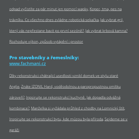
odpad vyčistíte za pár minut jen pomocí wapky
Kopec, tma, pes na
trávníku. Co všechno dnes zvládne robotická sekačka
Jak vybrat gril,
který vás nepřestane bavit po první sezóně?
Jak vybrat krbová kamna?
Rozhoduje výkon, způsob vytápění i prostor
Pro stavebníky a řemeslníky:
www.fachmani.cz
Díky rekonstrukci chátrající usedlosti vznikl domek ve stylu staré
Anglie
Znáte IZONIL Hard, voděodolnou a paropropustnou omítku
zároveň?
Inpsirujte se rekonstrukcí kuchyně. Jak dopadla odvážná
kombinace?
Manželka si vyžádala průhled z chodby na Lomnický štít
Inspirujte se rekonstrukcí bytu, kde múzou byla příroda
Sejdeme se v
garáži