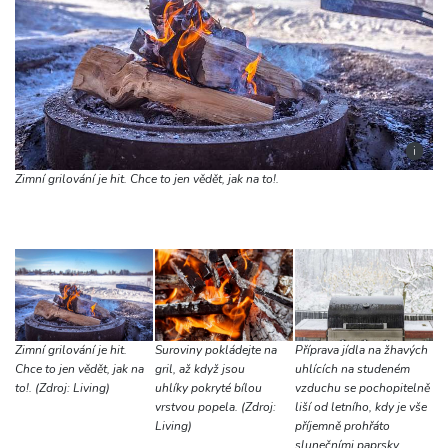
i
Zimní grilování je hit. Chce to jen vědět, jak na to!.
Příprava jídla na žhavých
Suroviny pokládejte na
Zimní grilování je hit.
uhlících na studeném
gril, až když jsou
Chce to jen vědět, jak na
vzduchu se pochopitelně
uhlíky pokryté bílou
to!. (Zdroj: Living)
liší od letního, kdy je vše
vrstvou popela. (Zdroj:
příjemně prohřáto
Living)
slunečními paprsky.