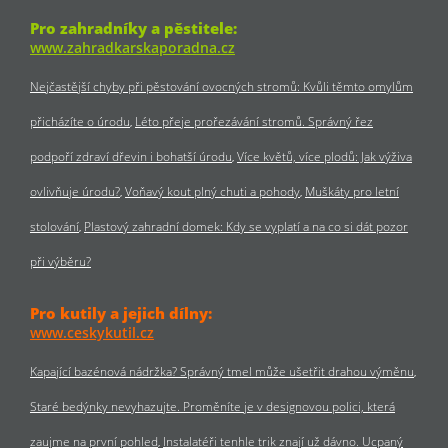
Pro zahradníky a pěstitele:
www.zahradkarskaporadna.cz
Nejčastější chyby při pěstování ovocných stromů: Kvůli těmto omylům
přicházíte o úrodu
Léto přeje prořezávání stromů. Správný řez
podpoří zdraví dřevin i bohatší úrodu
Více květů, více plodů: Jak výživa
ovlivňuje úrodu?
Voňavý kout plný chuti a pohody
Muškáty pro letní
stolování
Plastový zahradní domek: Kdy se vyplatí a na co si dát pozor
při výběru?
Pro kutily a jejich dílny:
www.ceskykutil.cz
Kapající bazénová nádržka? Správný tmel může ušetřit drahou výměnu
Staré bedýnky nevyhazujte. Proměníte je v designovou polici, která
zaujme na první pohled
Instalatéři tenhle trik znají už dávno. Ucpaný