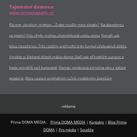
Tajemství domova:
www.primanapady.cz
Rib eye, striploin, mignon… Znáte rozdíly mezi steaky?
Na dovolenou
se psem? Tyto chyby mohou zkomplikovat celou cestu
Komáři vás
letos nesežerou. Tyto rostliny a přírodní triky fungují překvapivě dobře
Vyrobte si šlehané tělové máslo doma: Stačí pár přírodních surovin a
bude jemnější než kupované
Domácí pistáciová zmrzlina jako z italské
gelaterie
Moje cesta k originálním ručně vyráběným šperkům
reklama
Prima DOMA MEDIA:
Prima DOMA MEDIA
|
Kontakty
|
Blog Prima
DOMA
|
Pro média
|
Soutěže