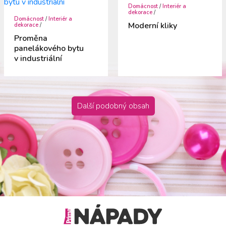
Domácnost
/
Interiér a
dekorace
/
Domácnost
/
Interiér a
Moderní kliky
dekorace
/
Proměna
panelákového bytu
v industriální
Další podobný obsah