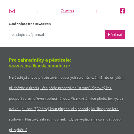
O webu
|
|
Odběr nápaditého newsletteru
Přihlásit
Pro zahradníky a pěstitele:
www.zahradkarskaporadna.cz
Nejčastější chyby při pěstování ovocných stromů: Kvůli těmto omylům
přicházíte o úrodu
Léto přeje prořezávání stromů. Správný řez
podpoří zdraví dřevin i bohatší úrodu
Více květů, více plodů: Jak výživa
ovlivňuje úrodu?
Voňavý kout plný chuti a pohody
Muškáty pro letní
stolování
Plastový zahradní domek: Kdy se vyplatí a na co si dát pozor
při výběru?