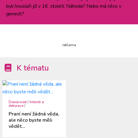
byli houslaři již v 16. století. Náhoda? Nebo má něco v
genech?
reklama
K tématu
Domácnost
/
Interiér a
dekorace
/
Praní není žádná věda,
ale něco byste měli
vědět…