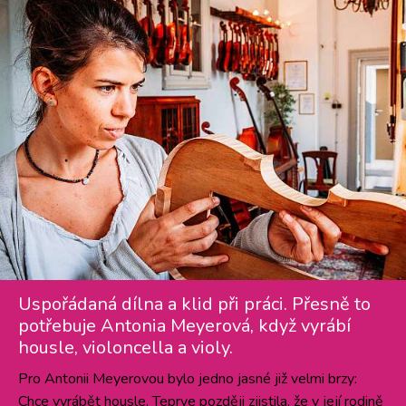
Uspořádaná dílna a klid při práci. Přesně to
potřebuje Antonia Meyerová, když vyrábí
housle, violoncella a violy.
Pro Antonii Meyerovou bylo jedno jasné již velmi brzy:
Chce vyrábět housle. Teprve později zjistila, že v její rodině