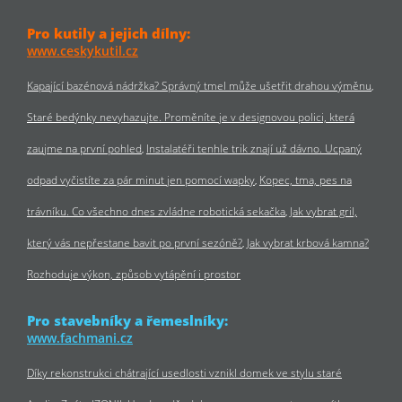
Pro kutily a jejich dílny:
www.ceskykutil.cz
Kapající bazénová nádržka? Správný tmel může ušetřit drahou výměnu
Staré bedýnky nevyhazujte. Proměníte je v designovou polici, která
zaujme na první pohled
Instalatéři tenhle trik znají už dávno. Ucpaný
odpad vyčistíte za pár minut jen pomocí wapky
Kopec, tma, pes na
trávníku. Co všechno dnes zvládne robotická sekačka
Jak vybrat gril,
který vás nepřestane bavit po první sezóně?
Jak vybrat krbová kamna?
Rozhoduje výkon, způsob vytápění i prostor
Pro stavebníky a řemeslníky:
www.fachmani.cz
Díky rekonstrukci chátrající usedlosti vznikl domek ve stylu staré