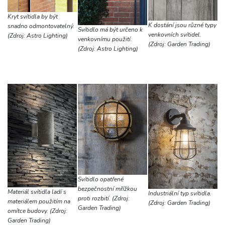
Kryt svítidla by být
K dostání jsou různé typy
snadno odmontovatelný.
Svítidlo má být určeno k
venkovních svítidel.
(Zdroj: Astro Lighting)
venkovnímu použití.
(Zdroj: Garden Trading)
(Zdroj: Astro Lighting)
Svítidlo opatřené
bezpečnostní mřížkou
Materiál svítidla ladí s
Industriální typ svítidla.
proti rozbití. (Zdroj:
materiálem použitím na
(Zdroj: Garden Trading)
Garden Trading)
omítce budovy. (Zdroj:
Garden Trading)