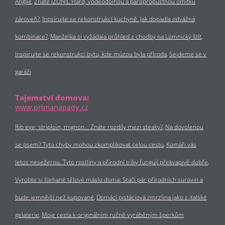
Anglie
Znáte IZONIL Hard, voděodolnou a paropropustnou omítku
zároveň?
Inpsirujte se rekonstrukcí kuchyně. Jak dopadla odvážná
kombinace?
Manželka si vyžádala průhled z chodby na Lomnický štít
Inspirujte se rekonstrukcí bytu, kde múzou byla příroda
Sejdeme se v
garáži
Tajemství domova:
www.primanapady.cz
Rib eye, striploin, mignon… Znáte rozdíly mezi steaky?
Na dovolenou
se psem? Tyto chyby mohou zkomplikovat celou cestu
Komáři vás
letos nesežerou. Tyto rostliny a přírodní triky fungují překvapivě dobře
Vyrobte si šlehané tělové máslo doma: Stačí pár přírodních surovin a
bude jemnější než kupované
Domácí pistáciová zmrzlina jako z italské
gelaterie
Moje cesta k originálním ručně vyráběným šperkům