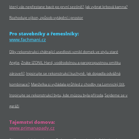
který vás nepřestane bavit po první sezóně?
Jak vybrat krbová kamna?
Rozhoduje výkon, způsob vytápění i prostor
Pro stavebníky a řemeslníky:
www.fachmani.cz
Díky rekonstrukci chátrající usedlosti vznikl domek ve stylu staré
Anglie
Znáte IZONIL Hard, voděodolnou a paropropustnou omítku
zároveň?
Inpsirujte se rekonstrukcí kuchyně. Jak dopadla odvážná
kombinace?
Manželka si vyžádala průhled z chodby na Lomnický štít
Inspirujte se rekonstrukcí bytu, kde múzou byla příroda
Sejdeme se v
garáži
Tajemství domova:
www.primanapady.cz