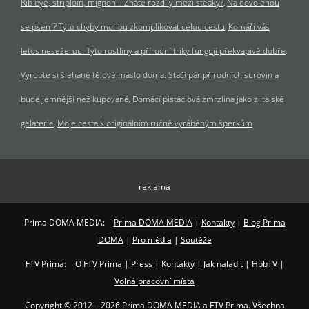
Rib eye, striploin, mignon… Znáte rozdíly mezi steaky?
Na dovolenou
se psem? Tyto chyby mohou zkomplikovat celou cestu
Komáři vás
letos nesežerou. Tyto rostliny a přírodní triky fungují překvapivě dobře
Vyrobte si šlehané tělové máslo doma: Stačí pár přírodních surovin a
bude jemnější než kupované
Domácí pistáciová zmrzlina jako z italské
gelaterie
Moje cesta k originálním ručně vyráběným šperkům
reklama
Prima DOMA MEDIA:
Prima DOMA MEDIA
|
Kontakty
|
Blog Prima
DOMA
|
Pro média
|
Soutěže
FTV Prima:
O FTV Prima
|
Press
|
Kontakty
|
Jak naladit
|
HbbTV
|
Volná pracovní místa
Copyright © 2012 – 2026 Prima DOMA MEDIA a FTV Prima. Všechna