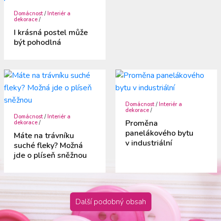
Domácnost
/
Interiér a
dekorace
/
I krásná postel může
být pohodlná
Domácnost
/
Interiér a
dekorace
/
Domácnost
/
Interiér a
Proměna
dekorace
/
panelákového bytu
Máte na trávníku
v industriální
suché fleky? Možná
jde o plíseň sněžnou
Další podobný obsah