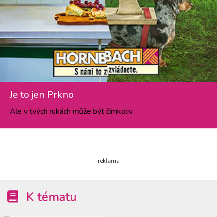
Je to jen Prkno
Ale v tvých rukách může být čímkoliv.
reklama
K tématu