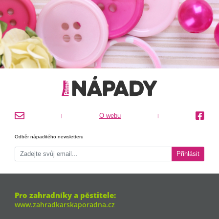
O webu
|
|
Odběr nápaditého newsletteru
Přihlásit
Pro zahradníky a pěstitele:
www.zahradkarskaporadna.cz