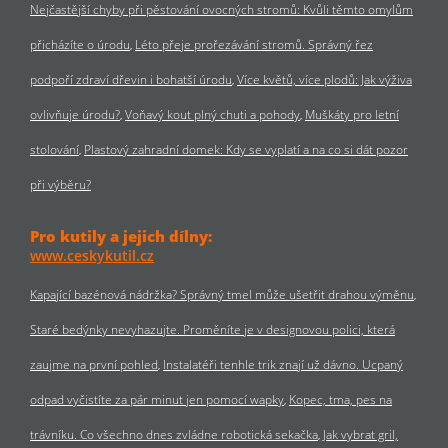
Nejčastější chyby při pěstování ovocných stromů: Kvůli těmto omylům
přicházíte o úrodu
Léto přeje prořezávání stromů. Správný řez
podpoří zdraví dřevin i bohatší úrodu
Více květů, více plodů: Jak výživa
ovlivňuje úrodu?
Voňavý kout plný chuti a pohody
Muškáty pro letní
stolování
Plastový zahradní domek: Kdy se vyplatí a na co si dát pozor
při výběru?
Pro kutily a jejich dílny:
www.ceskykutil.cz
Kapající bazénová nádržka? Správný tmel může ušetřit drahou výměnu
Staré bedýnky nevyhazujte. Proměníte je v designovou polici, která
zaujme na první pohled
Instalatéři tenhle trik znají už dávno. Ucpaný
odpad vyčistíte za pár minut jen pomocí wapky
Kopec, tma, pes na
trávníku. Co všechno dnes zvládne robotická sekačka
Jak vybrat gril,