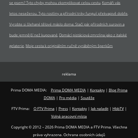
se psem? Tyto chyby mohou zkomplikovat celou cestu
Komáři vás
letos nesežerou. Tyto rostliny a přírodní triky fungují překvapivě dobře
Vyrobte si šlehané tělové máslo doma: Stačí pár přírodních surovin a
bude jemnější než kupované
Domácí pistáciová zmrzlina jako z italské
gelaterie
Moje cesta k originálním ručně vyráběným šperkům
reklama
Prima DOMA MEDIA:
Prima DOMA MEDIA
|
Kontakty
|
Blog Prima
DOMA
|
Pro média
|
Soutěže
FTV Prima:
O FTV Prima
|
Press
|
Kontakty
|
Jak naladit
|
HbbTV
|
Volná pracovní místa
Copyright © 2012 – 2026 Prima DOMA MEDIA a FTV Prima. Všechna
práva vyhrazena. Ochrana osobních údajů