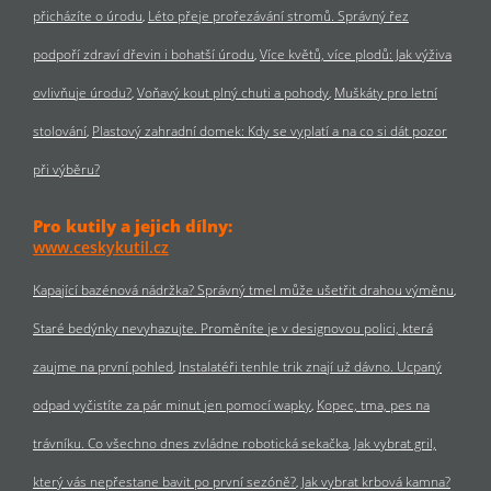
přicházíte o úrodu
Léto přeje prořezávání stromů. Správný řez
podpoří zdraví dřevin i bohatší úrodu
Více květů, více plodů: Jak výživa
ovlivňuje úrodu?
Voňavý kout plný chuti a pohody
Muškáty pro letní
stolování
Plastový zahradní domek: Kdy se vyplatí a na co si dát pozor
při výběru?
Pro kutily a jejich dílny:
www.ceskykutil.cz
Kapající bazénová nádržka? Správný tmel může ušetřit drahou výměnu
Staré bedýnky nevyhazujte. Proměníte je v designovou polici, která
zaujme na první pohled
Instalatéři tenhle trik znají už dávno. Ucpaný
odpad vyčistíte za pár minut jen pomocí wapky
Kopec, tma, pes na
trávníku. Co všechno dnes zvládne robotická sekačka
Jak vybrat gril,
který vás nepřestane bavit po první sezóně?
Jak vybrat krbová kamna?