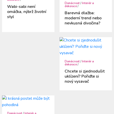
Domácnost
/
Interiér a
Wabi-sabi není
dekorace
/
omáčka, nýbrž životní
Barevná dlažba:
styl
moderní trend nebo
nevkusná divočina?
Domácnost
/
Interiér a
dekorace
/
Chcete si zjednodušit
uklízení? Pořiďte si
nový vysavač
Domácnost
/
Interiér a