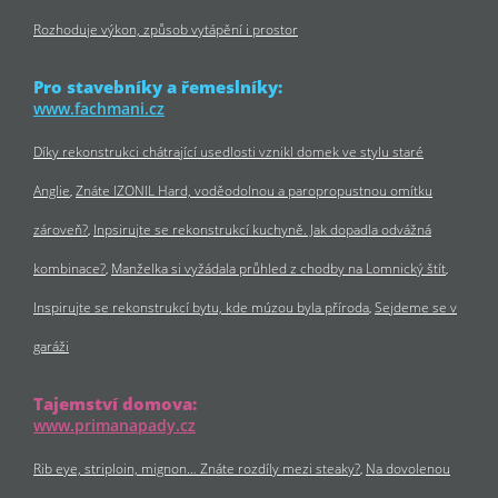
Rozhoduje výkon, způsob vytápění i prostor
Pro stavebníky a řemeslníky:
www.fachmani.cz
Díky rekonstrukci chátrající usedlosti vznikl domek ve stylu staré
Anglie
Znáte IZONIL Hard, voděodolnou a paropropustnou omítku
zároveň?
Inpsirujte se rekonstrukcí kuchyně. Jak dopadla odvážná
kombinace?
Manželka si vyžádala průhled z chodby na Lomnický štít
Inspirujte se rekonstrukcí bytu, kde múzou byla příroda
Sejdeme se v
garáži
Tajemství domova:
www.primanapady.cz
Rib eye, striploin, mignon… Znáte rozdíly mezi steaky?
Na dovolenou