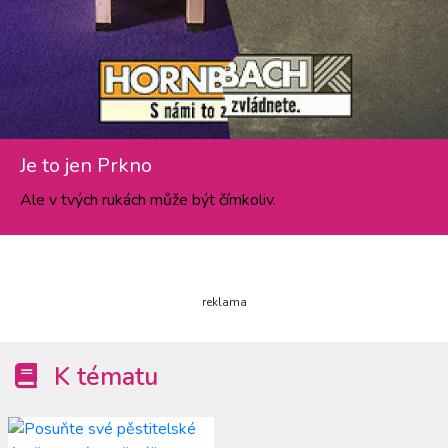
Je to jen Prkno
Ale v tvých rukách může být čímkoliv.
reklama
K tématu