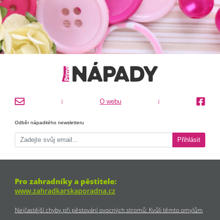
O webu
|
|
Odběr nápaditého newsletteru
Přihlásit
Pro zahradníky a pěstitele:
www.zahradkarskaporadna.cz
Nejčastější chyby při pěstování ovocných stromů: Kvůli těmto omylům