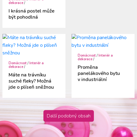
dekorace
/
I krásná postel může
být pohodlná
Domácnost
/
Interiér a
dekorace
/
Domácnost
/
Interiér a
Proměna
dekorace
/
panelákového bytu
Máte na trávníku
v industriální
suché fleky? Možná
jde o plíseň sněžnou
Další podobný obsah